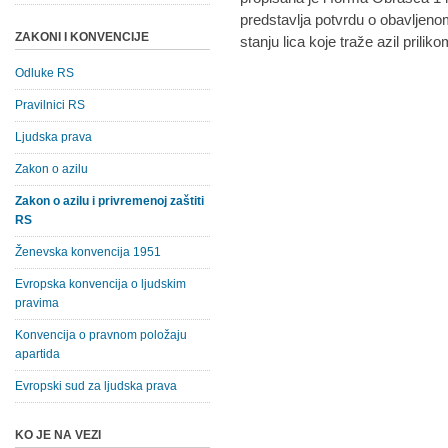
predstavlja potvrdu o obavlje
ZAKONI I KONVENCIJE
stanju lica koje traže azil prilik
Odluke RS
Pravilnici RS
Ljudska prava
Zakon o azilu
Zakon o azilu i privremenoj zaštiti
RS
Ženevska konvencija 1951
Evropska konvencija o ljudskim
pravima
Konvencija o pravnom položaju
apartida
Evropski sud za ljudska prava
KO JE NA VEZI