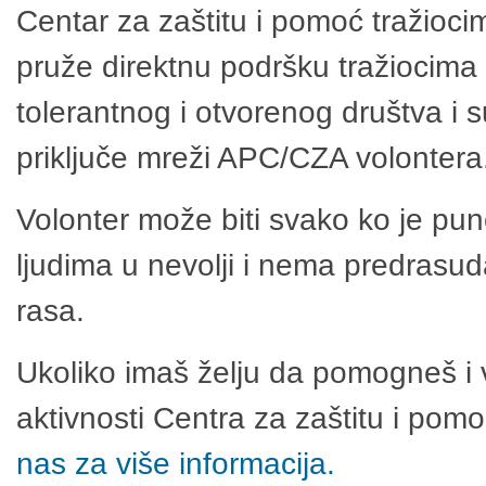
Centar za zaštitu i pomoć tražioci
pruže direktnu podršku tražiocima 
tolerantnog i otvorenog društva i 
priključe mreži APC/CZA volontera
Volonter može biti svako ko je pu
ljudima u nevolji i nema predrasuda
rasa.
Ukoliko imaš želju da pomogneš i 
aktivnosti Centra za zaštitu i po
nas za više informacija.