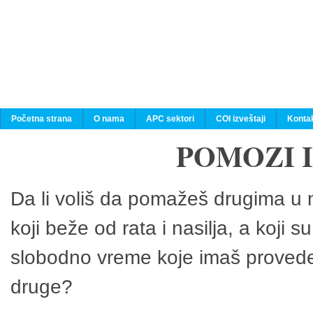
Početna strana
O nama
APC sektori
COI izveštaji
Konta
POMOZI 
Da li voliš da pomažeš drugima u n
koji beže od rata i nasilja, a koji 
slobodno vreme koje imaš provedeš
druge?