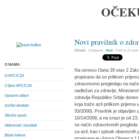
OČEK
Novi pravilnik o zdr
Détails
Catégorie :
Vesti
Créé le
10 août
O NAMA
Na osnovu člana 39 stav 2 Zakon
O APC/CZA
propisano da se prilikom prijema 
zdravstveno pregledaju na način
Ciljevi APC/CZA
nadležan za zdravlje, Ministarst
Upravni odbor
zdravlja Republike Srbije doneo
koja traže azil prilikom prijema u
Izvršni direktor
93/2008). Pravilnik je objavljen
Stručni savet
10/14/2008, a na snazi je od 23
se način zdravstvenih pregleda l
Aktivnosti i rezultati
za azil, kao i spisak obaveznih 
Bliski linkovi
propisana je i forma Obrasca 1 ko