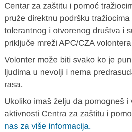
Centar za zaštitu i pomoć tražioci
pruže direktnu podršku tražiocima 
tolerantnog i otvorenog društva i 
priključe mreži APC/CZA volontera
Volonter može biti svako ko je pu
ljudima u nevolji i nema predrasuda
rasa.
Ukoliko imaš želju da pomogneš i 
aktivnosti Centra za zaštitu i po
nas za više informacija.