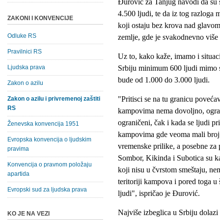
Ðurović za Tanjug navodi da su s
4.500 ljudi, te da iz tog razloga 
ZAKONI I KONVENCIJE
koji ostaju bez krova nad glavom.
Odluke RS
zemlje, gde je svakodnevno više
Pravilnici RS
Uz to, kako kaže, imamo i situa
Ljudska prava
Srbiju minimum 600 ljudi mimo s
bude od 1.000 do 3.000 ljudi.
Zakon o azilu
"Pritisci se na tu granicu povećav
Zakon o azilu i privremenoj zaštiti
RS
kampovima nema dovoljno, ogranič
ograničeni, čak i kada se ljudi 
Ženevska konvencija 1951
kampovima gde veoma mali broj lj
Evropska konvencija o ljudskim
vremenske prilike, a posebne za p
pravima
Sombor, Kikinda i Subotica su kam
Konvencija o pravnom položaju
koji nisu u čvrstom smeštaju, ne
apartida
teritoriji kampova i pored toga u
Evropski sud za ljudska prava
ljudi", ispričao je Ðurović.
Najviše izbeglica u Srbiju dolazi
KO JE NA VEZI