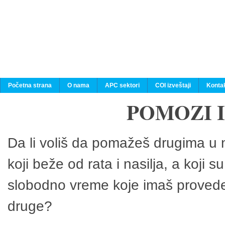
Početna strana
O nama
APC sektori
COI izveštaji
Konta
POMOZI 
Da li voliš da pomažeš drugima u n
koji beže od rata i nasilja, a koji 
slobodno vreme koje imaš provedeš
druge?