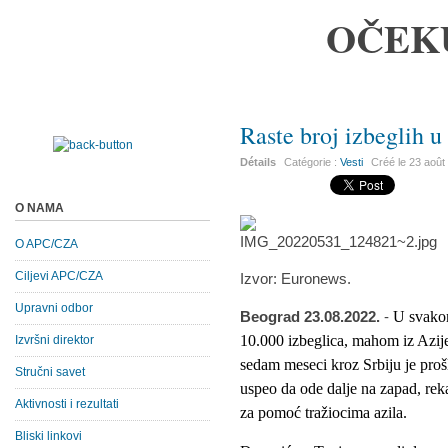
OČEK
Raste broj izbeglih u
Détails
Catégorie :
Vesti
Créé le
23 août
O NAMA
O APC/CZA
Ciljevi APC/CZA
Izvor: Euronews.
Upravni odbor
Beograd 23.08.2022.
-
U svakom
10.000 izbeglica, mahom iz Azije
Izvršni direktor
sedam meseci kroz Srbiju je prošl
Stručni savet
uspeo da ode dalje na zapad, rek
Aktivnosti i rezultati
za pomoć tražiocima azila.
Bliski linkovi