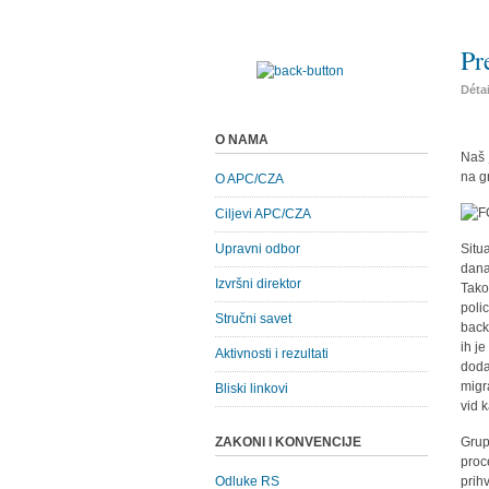
Pr
Déta
O NAMA
Naš 
na g
O APC/CZA
Ciljevi APC/CZA
Upravni odbor
Situ
dana
Izvršni direktor
Tako
poli
Stručni savet
back
ih j
Aktivnosti i rezultati
doda
migr
Bliski linkovi
vid 
ZAKONI I KONVENCIJE
Grup
proc
Odluke RS
prih