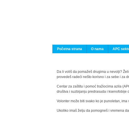
Početna strana
O nama
APC sekto
Da li voliš da pomažeš drugima u nevolji? Želiš
provedeš radeći nešto korisno i za sebe i za 
Centar za zaštitu i pomoć tražiocima azila (AP
društva i suzbijanju predrasuda i ksenofobije 
Volonter može biti svako ko je punoletan, ima 
Ukoliko imaš želju da pomogneš i vremena da s