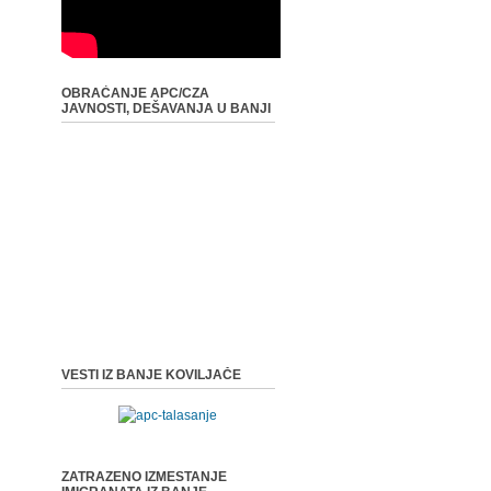
OBRAĆANJE APC/CZA
JAVNOSTI, DEŠAVANJA U BANJI
VESTI IZ BANJE KOVILJAČE
ZATRAZENO IZMESTANJE