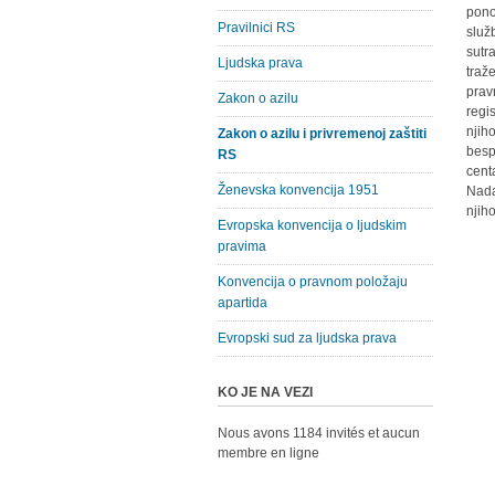
pono
Pravilnici RS
služ
sutr
Ljudska prava
traž
prav
Zakon o azilu
regi
njih
Zakon o azilu i privremenoj zaštiti
besp
RS
cent
Ženevska konvencija 1951
Nada
njih
Evropska konvencija o ljudskim
pravima
Konvencija o pravnom položaju
apartida
Evropski sud za ljudska prava
KO JE NA VEZI
Nous avons 1184 invités et aucun
membre en ligne