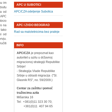
su im
APC U SUBOTICI
 dođu
APC/CZA odeljenje Subotica
ća od
m APC
ubrzo
APC I ZVDO BEOGRAD
vo na
 tako
Rad sa maloletnicima bez pratnje
ki od
rvju.
učiti
INFO
APC/CZA
je prepoznat kao
autoritet u azilu u državnoj
migracionoj strategiji Republike
Srbije!
- Strategija Vlade Republike
Srbije u oblasti migracija ("Sl.
Glasnik RS", no. 59/2009.)
Centar za zaštitu i pomoć
tražiocima azila
Mišarska 16
Tel: +381(0)11 323 30 70;
+381(0)11 407 94 65