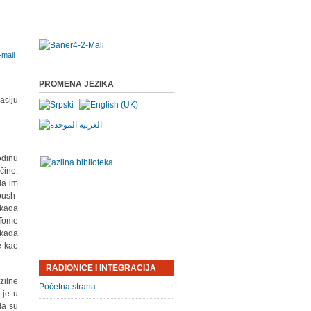
PROMENA JEZIKA
aciju
odinu
čine.
da im
push-
 kada
 Tome
 kada
e kao
RADIONICE I INTEGRACIJA
zilne
Početna strana
 je u
da su