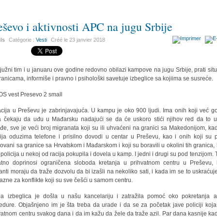
eševo i aktivnosti APC na jugu Srbije
ils
Catégorie :
Vesti
Créé le
23 janvier 2018
južni tim i u januaru ove godine redovno obilazi kampove na jugu Srbije, prati situ
ranicama, informiše i pravno i psihološki savetuje izbeglice sa kojiima se susreće.
acija u Preševu je zabrinjavajuća. U kampu je oko 900 ljudi. Ima onih koji već g
 čekaju da uđu u Mađarsku nadajući se da će uskoro stići njihov red da to u
đe, sve je veći broj migranata koji su ili uhvaćeni na granici sa Makedonijom, ka
cija oduzima telefone i prisilno dovodi u centar u Preševu, kao i onih koji su 
ovani sa granice sa Hrvatskom i Mađarskom i koji su boravili u okolini tih granica,
e policija u nekoj od racija pokupila i dovela u kamp. I jedni i drugi su pod tenzijom.
tno doprinosi ograničena sloboda kretanja u prihvatnom centru u Preševu,
anti moraju da traže dozvolu da bi izašli na nekoliko sati, i kada im se to uskraćuj
kazne za konflikte koji su sve češći u samom centru.
a izbeglica je došla u našu kancelariju i zatražila pomoć oko pokretanja a
edure. Objašnjeno im je šta treba da urade i da se za početak jave policiji koja
vatnom centru svakog dana i da im kažu da žele da traže azil. Par dana kasnije ka