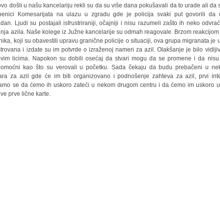
vo došli u našu kancelariju rekli su da su više dana pokušavali da to urade ali da 
benici Komesarijata na ulazu u zgradu gde je policija svaki put govorili da
adan. Ljudi su postajali isfrustriraniji, očajniji i nisu razumeli zašto ih neko odvra
enja azila. Naše kolege iz Južne kancelarije su odmah reagovale. Brzom reakcijo
nika, koji su obavestili upravu granične policije o situaciji, ova grupa migranata je 
strovana i izdate su im potvrde o izraženoj nameri za azil. Olakšanje je bilo vidlji
ovim licima. Napokon su dobili osećaj da stvari mogu da se promene i da nisu
omoćni kao što su verovali u početku. Sada čekaju da budu prebačeni u ne
ara za azil gde će im biti organizovano i podnošenje zahteva za azil, prvi inte
mo se da ćemo ih uskoro zateći u nekom drugom centru i da ćemo im uskoro ur
ove prve lične karte.