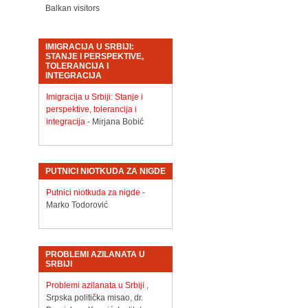
Balkan visitors
IMIGRACIJA U SRBIJI:
STANJE I PERSPEKTIVE,
TOLERANCIJA I
INTEGRACIJA
Imigracija u Srbiji: Stanje i
perspektive, tolerancija i
integracija
- Mirjana Bobić
PUTNICI NIOTKUDA ZA NIGDE
Putnici niotkuda za nigde
-
Marko Todorović
PROBLEMI AZILANATA U
SRBIJI
Problemi azilanata u Srbiji
,
Srpska politička misao, dr.