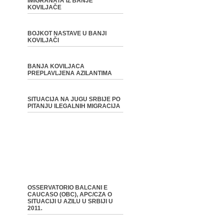
IMIGRANATA IZ BANJE
KOVILJAČE
BOJKOT NASTAVE U BANJI
KOVILJAČI
BANJA KOVILJACA
PREPLAVLJENA AZILANTIMA
SITUACIJA NA JUGU SRBIJE PO
PITANJU ILEGALNIH MIGRACIJA
OSSERVATORIO BALCANI E
CAUCASO (OBC), APC/CZA O
SITUACIJI U AZILU U SRBIJI U
2011.