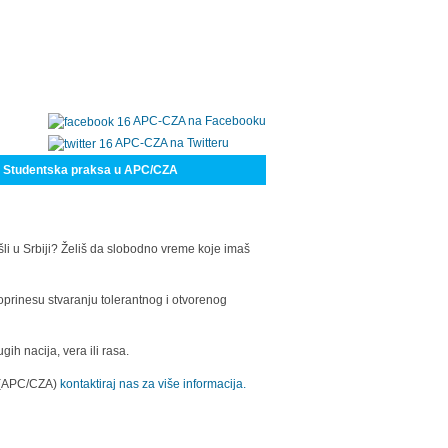
APC-CZA na Facebooku
APC-CZA na Twitteru
Studentska praksa u APC/CZA
šli u Srbiji? Želiš da slobodno vreme koje imaš
oprinesu stvaranju tolerantnog i otvorenog
h nacija, vera ili rasa.
a (APC/CZA)
kontaktiraj nas za više informacija.