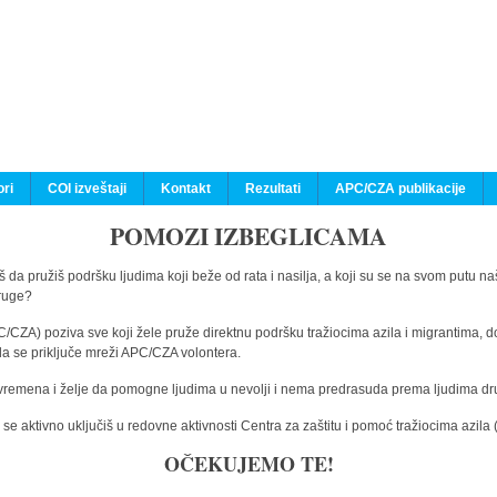
ri
COI izveštaji
Kontakt
Rezultati
APC/CZA publikacije
POMOZI IZBEGLICAMA
 da pružiš podršku ljudima koji beže od rata i nasilja, a koji su se na svom putu na
druge?
C/CZA) poziva sve koji žele pruže direktnu podršku tražiocima azila i migrantima, d
da se priključe mreži APC/CZA volontera.
vremena i želje da pomogne ljudima u nevolji i nema predrasuda prema ljudima drugi
e aktivno uključiš u redovne aktivnosti Centra za zaštitu i pomoć tražiocima azil
OČEKUJEMO TE!