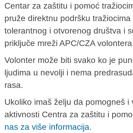
Centar za zaštitu i pomoć tražioci
pruže direktnu podršku tražiocima 
tolerantnog i otvorenog društva i 
priključe mreži APC/CZA volontera
Volonter može biti svako ko je pu
ljudima u nevolji i nema predrasuda
rasa.
Ukoliko imaš želju da pomogneš i 
aktivnosti Centra za zaštitu i po
nas za više informacija.