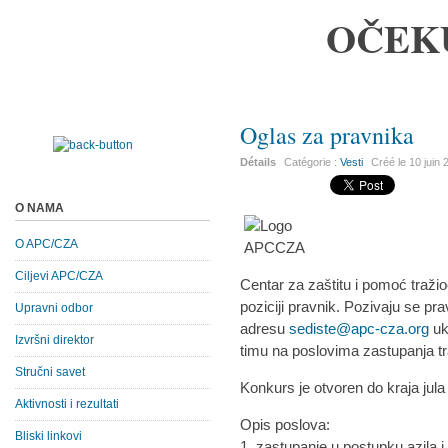
OČEK
Oglas za pravnika
Détails
Catégorie :
Vesti
Créé le
10 juin
O NAMA
O APC/CZA
Ciljevi APC/CZA
Centar za zaštitu i pomoć tražio
poziciji pravnik. Pozivaju se pra
Upravni odbor
adresu
sediste@apc-cza.org
uk
Izvršni direktor
timu na poslovima zastupanja traž
Stručni savet
Konkurs je otvoren
do
kraja jula
Aktivnosti i rezultati
Opis poslova:
Bliski linkovi
1. zastupanje u postupku azila