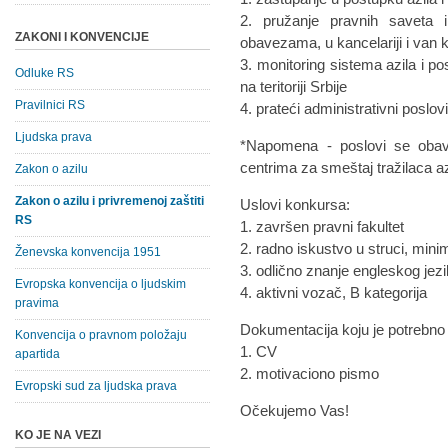
2. pružanje pravnih saveta i
ZAKONI I KONVENCIJE
obavezama, u kancelariji i van k
3. monitoring sistema azila i po
Odluke RS
na teritoriji Srbije
Pravilnici RS
4. prateći administrativni poslov
Ljudska prava
*Napomena - poslovi se obavl
centrima za smeštaj tražilaca az
Zakon o azilu
Zakon o azilu i privremenoj zaštiti
Uslovi konkursa:
RS
1. završen pravni fakultet
2. radno iskustvo u struci, min
Ženevska konvencija 1951
3. odlično znanje engleskog jez
Evropska konvencija o ljudskim
4. aktivni vozač, B kategorija
pravima
Dokumentacija koju je potrebno
Konvencija o pravnom položaju
1. CV
apartida
2. motivaciono pismo
Evropski sud za ljudska prava
Očekujemo Vas!
KO JE NA VEZI