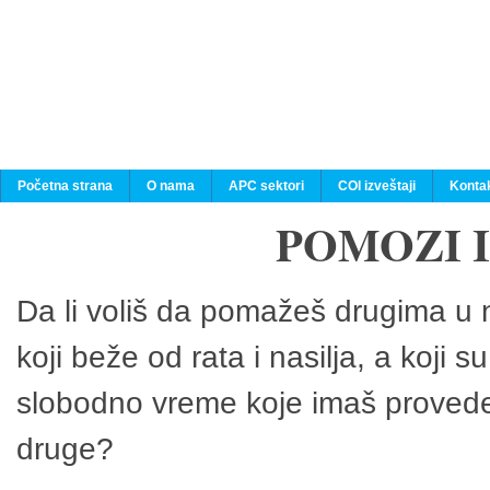
Početna strana
O nama
APC sektori
COI izveštaji
Konta
POMOZI 
Da li voliš da pomažeš drugima u n
koji beže od rata i nasilja, a koji 
slobodno vreme koje imaš provedeš
druge?