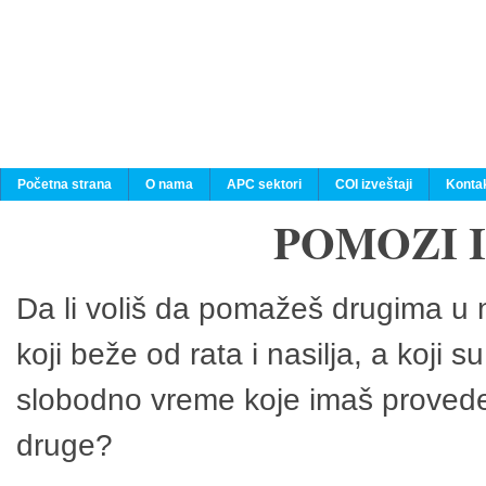
Početna strana
O nama
APC sektori
COI izveštaji
Konta
POMOZI 
Da li voliš da pomažeš drugima u n
koji beže od rata i nasilja, a koji 
slobodno vreme koje imaš provedeš
druge?