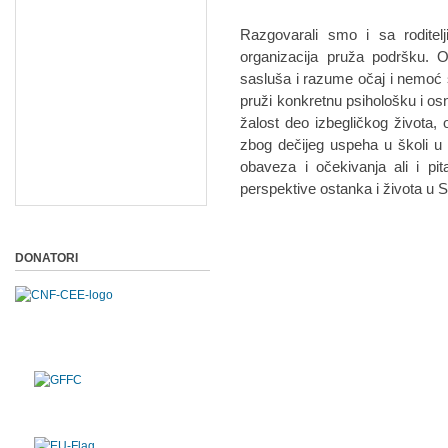
Razgovarali smo i sa roditel
organizacija pruža podršku. 
sasluša i razume očaj i nemoć sa
pruži konkretnu psihološku i o
žalost deo izbegličkog života, 
zbog dečijeg uspeha u školi u u
obaveza i očekivanja ali i pi
perspektive ostanka i života u Sr
DONATORI