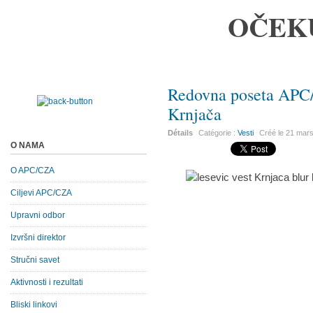
OČEK
Redovna poseta APC/
Krnjača
Détails
Catégorie :
Vesti
Créé le
21 mar
O NAMA
O APC/CZA
Ciljevi APC/CZA
Upravni odbor
Izvršni direktor
Stručni savet
Aktivnosti i rezultati
Bliski linkovi