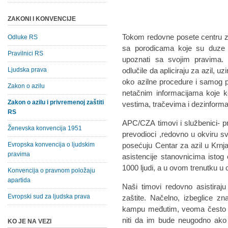
ZAKONI I KONVENCIJE
Tokom redovne posete centru za
Odluke RS
sa porodicama koje su duze v
Pravilnici RS
upoznati sa svojim pravima.
Ljudska prava
odlučile da apliciraju za azil, u
oko azilne procedure i samog p
Zakon o azilu
netačnim informacijama koje 
Zakon o azilu i privremenoj zaštiti
vestima, tračevima i dezinform
RS
APC/CZA timovi i službenici- pra
Ženevska konvencija 1951
prevodioci ,redovno u okviru sv
Evropska konvencija o ljudskim
posećuju Centar za azil u Krnja
pravima
asistencije stanovnicima istog
1000 ljudi, a u ovom trenutku u
Konvencija o pravnom položaju
apartida
Naši timovi redovno asistiraju
Evropski sud za ljudska prava
zaštite. Načelno, izbeglice zn
kampu međutim, veoma često im
niti da im bude neugodno ako
KO JE NA VEZI