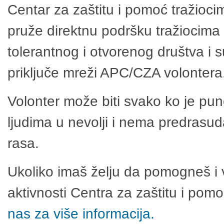
Centar za zaštitu i pomoć tražioci
pruže direktnu podršku tražiocima 
tolerantnog i otvorenog društva i 
priključe mreži APC/CZA volontera
Volonter može biti svako ko je pu
ljudima u nevolji i nema predrasuda
rasa.
Ukoliko imaš želju da pomogneš i 
aktivnosti Centra za zaštitu i po
nas za više informacija.