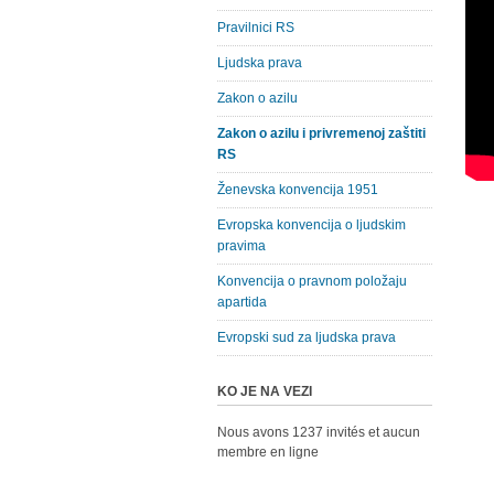
Pravilnici RS
Ljudska prava
Zakon o azilu
Zakon o azilu i privremenoj zaštiti
RS
Ženevska konvencija 1951
Evropska konvencija o ljudskim
pravima
Konvencija o pravnom položaju
apartida
Evropski sud za ljudska prava
KO JE NA VEZI
Nous avons 1237 invités et aucun
membre en ligne