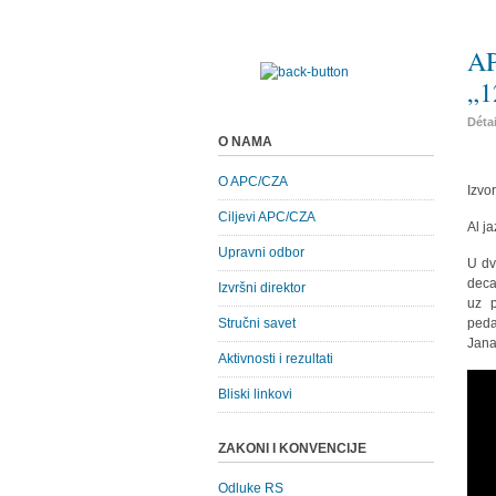
AP
„1
Déta
O NAMA
O APC/CZA
Izvor
Ciljevi APC/CZA
Al j
Upravni odbor
U dv
deca
Izvršni direktor
uz p
Stručni savet
peda
Jana
Aktivnosti i rezultati
Bliski linkovi
ZAKONI I KONVENCIJE
Odluke RS