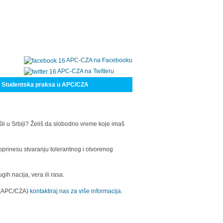
APC-CZA na Facebooku
APC-CZA na Twitteru
Studentska praksa u APC/CZA
šli u Srbiji? Želiš da slobodno vreme koje imaš
oprinesu stvaranju tolerantnog i otvorenog
h nacija, vera ili rasa.
a (APC/CZA)
kontaktiraj nas za više informacija.