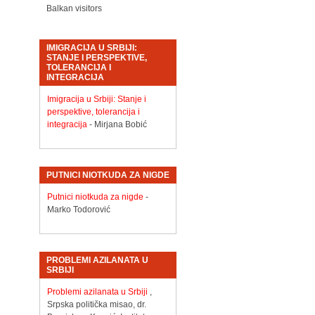
Balkan visitors
IMIGRACIJA U SRBIJI:
STANJE I PERSPEKTIVE,
TOLERANCIJA I
INTEGRACIJA
Imigracija u Srbiji: Stanje i
perspektive, tolerancija i
integracija
- Mirjana Bobić
PUTNICI NIOTKUDA ZA NIGDE
Putnici niotkuda za nigde
-
Marko Todorović
PROBLEMI AZILANATA U
SRBIJI
Problemi azilanata u Srbiji
,
Srpska politička misao, dr.