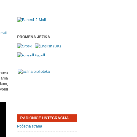
PROMENA JEZIKA
ihova
olama
škom,
orili
RADIONICE I INTEGRACIJA
Početna strana