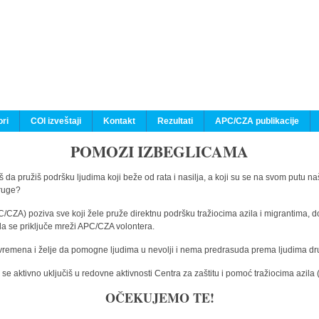
ri
COI izveštaji
Kontakt
Rezultati
APC/CZA publikacije
POMOZI IZBEGLICAMA
 da pružiš podršku ljudima koji beže od rata i nasilja, a koji su se na svom putu na
druge?
C/CZA) poziva sve koji žele pruže direktnu podršku tražiocima azila i migrantima, d
da se priključe mreži APC/CZA volontera.
vremena i želje da pomogne ljudima u nevolji i nema predrasuda prema ljudima drugi
e aktivno uključiš u redovne aktivnosti Centra za zaštitu i pomoć tražiocima azil
OČEKUJEMO TE!