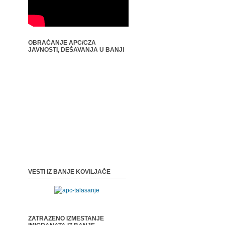
OBRAĆANJE APC/CZA
JAVNOSTI, DEŠAVANJA U BANJI
VESTI IZ BANJE KOVILJAČE
ZATRAZENO IZMESTANJE