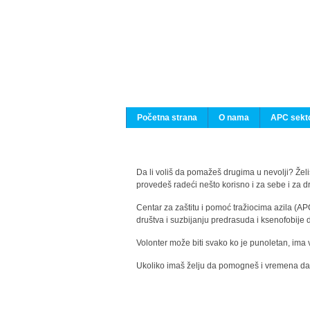
Početna strana
O nama
APC sekto
Da li voliš da pomažeš drugima u nevolji? Želiš
provedeš radeći nešto korisno i za sebe i za 
Centar za zaštitu i pomoć tražiocima azila (AP
društva i suzbijanju predrasuda i ksenofobije 
Volonter može biti svako ko je punoletan, ima 
Ukoliko imaš želju da pomogneš i vremena da s