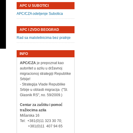
APC U SUBOTICI
APC/CZA odeljenje Subotica
APC I ZVDO BEOGRAD
Rad sa maloletnicima bez pratnje
INFO
APC/CZA
je prepoznat kao
autoritet u azilu u državnoj
migracionoj strategiji Republike
Srbije!
- Strategija Vlade Republike
Srbije u oblasti migracija ("Sl.
Glasnik RS", no. 59/2009.)
Centar za zaštitu i pomoć
tražiocima azila
Mišarska 16
Tel: +381(0)11 323 30 70;
+381(0)11 407 94 65