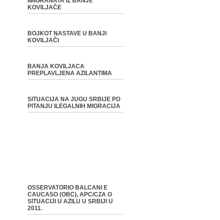
IMIGRANATA IZ BANJE
KOVILJAČE
BOJKOT NASTAVE U BANJI
KOVILJAČI
BANJA KOVILJACA
PREPLAVLJENA AZILANTIMA
SITUACIJA NA JUGU SRBIJE PO
PITANJU ILEGALNIH MIGRACIJA
OSSERVATORIO BALCANI E
CAUCASO (OBC), APC/CZA O
SITUACIJI U AZILU U SRBIJI U
2011.