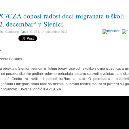
C/CZA donosi radost deci migranata u školi
2. decembar“ u Sjenici
ils
Catégorie :
Vesti
Créé le
14 décembre 2017
:
azeera Balkans
a objekta u Sjenici i jednom u Tutinu boravi više od nekoliko stotina izbeglica, a nj
 od početka školske godine redovno pohađaju nastavu sa svojim vršnjacima u šk
omoć Centra za zaštitu i pomoć tražiocima azila. O potrebama i psiholo
goškom i integracijskom radu sa decom, njihovim roditeljima, za Al jazeeru su gov
 Stojanović i Jovana Vinčić iz APC/CZA