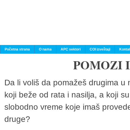
Početna strana
O nama
APC sektori
COI izveštaji
Konta
POMOZI 
Da li voliš da pomažeš drugima u n
koji beže od rata i nasilja, a koji 
slobodno vreme koje imaš provedeš
druge?