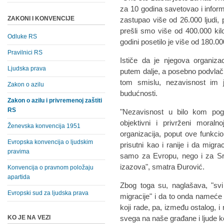
za 10 godina savetovao i inform
ZAKONI I KONVENCIJE
zastupao više od 26.000 ljudi, 
prešli smo više od 400.000 kil
Odluke RS
godini posetilo je više od 180.000
Pravilnici RS
Ističe da je njegova organiza
Ljudska prava
putem dalje, a posebno podvlači 
tom smislu, nezavisnost im je
Zakon o azilu
budućnosti.
Zakon o azilu i privremenoj zaštiti
RS
"Nezavisnost u bilo kom pogl
objektivni i privrženi moraln
Ženevska konvencija 1951
organizacija, poput ove funkci
Evropska konvencija o ljudskim
prisutni kao i ranije i da migrac
pravima
samo za Evropu, nego i za Srb
izazova", smatra Đurović.
Konvencija o pravnom položaju
apartida
Zbog toga su, naglašava, "svi
Evropski sud za ljudska prava
migracije" i da to onda nameće
koji rade, pa, između ostalog, i
KO JE NA VEZI
svega na naše građane i ljude k