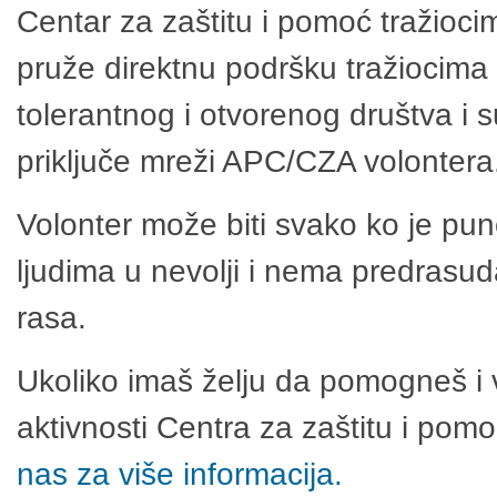
Centar za zaštitu i pomoć tražioci
pruže direktnu podršku tražiocima 
tolerantnog i otvorenog društva i 
priključe mreži APC/CZA volontera
Volonter može biti svako ko je pu
ljudima u nevolji i nema predrasuda
rasa.
Ukoliko imaš želju da pomogneš i 
aktivnosti Centra za zaštitu i po
nas za više informacija.