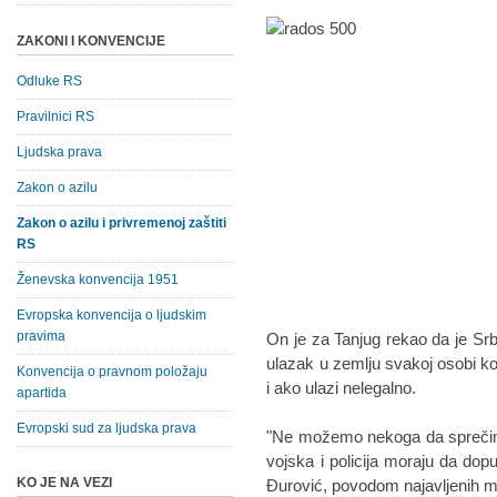
ZAKONI I KONVENCIJE
Odluke RS
Pravilnici RS
Ljudska prava
Zakon o azilu
Zakon o azilu i privremenoj zaštiti
RS
Ženevska konvencija 1951
Evropska konvencija o ljudskim
pravima
On je za Tanjug rekao da je Srb
ulazak u zemlju svakoj osobi koj
Konvencija o pravnom položaju
i ako ulazi nelegalno.
apartida
Evropski sud za ljudska prava
"Ne možemo nekoga da sprečimo 
vojska i policija moraju da do
KO JE NA VEZI
Đurović, povodom najavljenih m