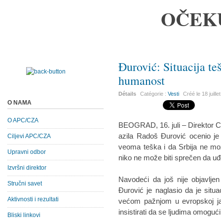
OČEK
Đurović: Situacija t
humanost
Détails
Catégorie :
Vesti
Créé le
18 juill
O NAMA
O APC/CZA
BEOGRAD, 16. juli – Direktor Ce
azila Radoš Đurović ocenio je
Ciljevi APC/CZA
veoma teška i da Srbija ne mož
Upravni odbor
niko ne može biti sprečen da uđe
Izvršni direktor
Navodeći da još nije objavljen 
Stručni savet
Đurović je naglasio da je situa
Aktivnosti i rezultati
većom pažnjom u evropskoj jav
insistirati da se ljudima omoguć
Bliski linkovi