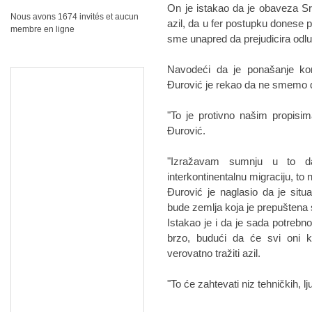
On je istakao da je obaveza S
Nous avons 1674 invités et aucun
azil, da u fer postupku donese p
membre en ligne
sme unapred da prejudicira odl
Navodeći da je ponašanje ko
Đurović je rekao da ne smemo 
"To je protivno našim propisi
Đurović.
"Izražavam sumnju u to d
interkontinentalnu migraciju, to 
Đurović je naglasio da je situ
bude zemlja koja je prepuštena
Istakao je i da je sada potrebn
brzo, budući da će svi oni k
verovatno tražiti azil.
"To će zahtevati niz tehničkih, l