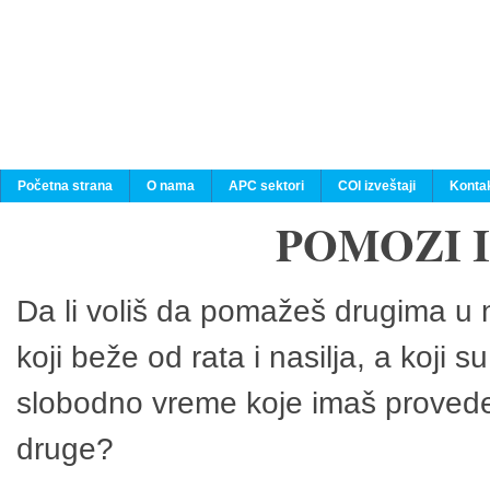
Početna strana
O nama
APC sektori
COI izveštaji
Konta
POMOZI 
Da li voliš da pomažeš drugima u n
koji beže od rata i nasilja, a koji 
slobodno vreme koje imaš provedeš
druge?