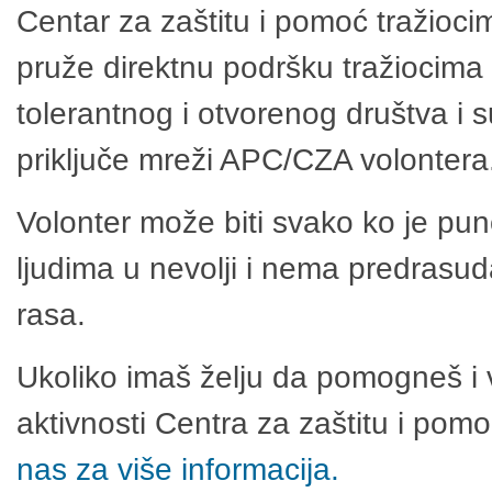
Centar za zaštitu i pomoć tražioci
pruže direktnu podršku tražiocima 
tolerantnog i otvorenog društva i 
priključe mreži APC/CZA volontera
Volonter može biti svako ko je pu
ljudima u nevolji i nema predrasuda
rasa.
Ukoliko imaš želju da pomogneš i 
aktivnosti Centra za zaštitu i po
nas za više informacija.