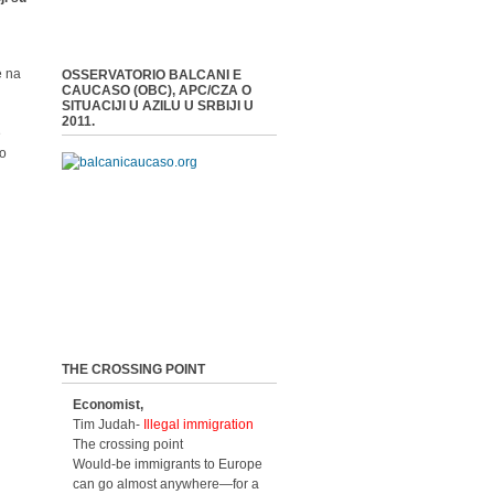
e na
OSSERVATORIO BALCANI E
CAUCASO (OBC), APC/CZA O
SITUACIJI U AZILU U SRBIJI U
2011.
e
 o
THE CROSSING POINT
Economist,
Tim Judah-
Illegal immigration
The crossing point
Would-be immigrants to Europe
can go almost anywhere—for a