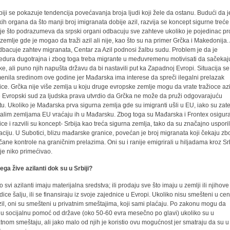
biji se pokazuje tendencija povećavanja broja ljudi koji žele da ostanu. Budući da je
kih organa da što manji broj imigranata dobije azil, razvija se koncept sigurne treće
je što podrazumeva da srpski organi odbacuju sve zahteve ukoliko je pojedinac p
 zemlje gde je mogao da traži azil ali nije, kao što su na primer Grčka i Makedonija.
dbacuje zahtev migranata, Centar za Azil podnosi žalbu sudu. Problem je da je
edura dugotrajna i zbog toga treba migrante u međuvremenu motivisati da sačekaj
ke, ali puno njih napušta državu da bi nastavili put ka Zapadnoj Evropi. Situacija se
enila sredinom ove godine jer Mađarska ima interese da spreči ilegalni prelazak
ice. Grčka nije više zemlja u koju druge evropske zemlje mogu da vrate tražioce az
je Evropski sud za ljudska prava utvrdio da Grčka ne može da pruži odgovarajuću
itu. Ukoliko je Mađarska prva sigurna zemlja gde su imigranti ušli u EU, iako su zat
talim zemljama EU vraćaju ih u Mađarsku. Zbog toga su Mađarska i Frontex osigura
ice i razvili su koncept- Srbija kao treća sigurna zemlja, tako da su značajno usporil
aciju. U Subotici, blizu mađarske granice, povećan je broj migranata koji čekaju zb
čane kontrole na graničnim prelazima. Oni su i ranije emigrirali u hiljadama kroz Sr
nije niko primećivao.
ega žive azilanti dok su u Srbiji?
 svi azilanti imaju materijalna sredstva; ili prodaju sve što imaju u zemlji ili njihove
dice šalju, ili se finansiraju iz svoje zajednice u Evropi. Ukoliko nisu smešteni u cen
zil, oni su smešteni u privatnim smeštajima, koji sami plaćaju. Po zakonu mogu da
ju socijalnu pomoć od države (oko 50-60 evra mesečno po glavi) ukoliko su u
atnom smeštaju, ali jako malo od njih je koristio ovu mogućnost jer smatraju da su u