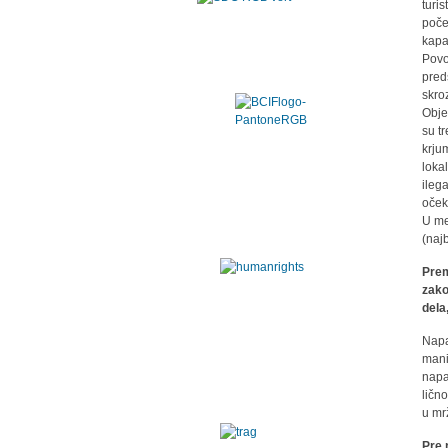
turi
počel
kapa
Povo
pred
skro
Obje
su t
krju
loka
ileg
oček
U me
(naj
Prem
zako
dela
Napa
mani
napa
ličn
u mr
Pre 