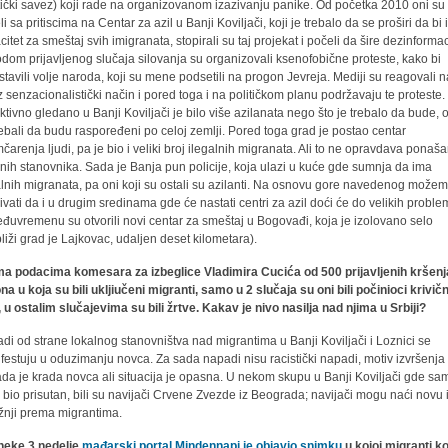
stički savez) koji rade na organizovanom izazivanju panike. Od početka 2010 oni su
i sa pritiscima na Centar za azil u Banji Koviljači, koji je trebalo da se proširi da bi
citet za smeštaj svih imigranata, stopirali su taj projekat i počeli da šire dezinformac
dom prijavljenog slučaja silovanja su organizovali ksenofobične proteste, kako bi
stavili volje naroda, koji su mene podsetili na progon Jevreja. Mediji su reagovali 
z senzacionalistički način i pored toga i na političkom planu podržavaju te proteste.
ktivno gledano u Banji Koviljači je bilo više azilanata nego što je trebalo da bude, 
rebali da budu raspoređeni po celoj zemlji. Pored toga grad je postao centar
mčarenja ljudi, pa je bio i veliki broj ilegalnih migranata. Ali to ne opravdava ponaš
lnih stanovnika. Sada je Banja pun policije, koja ulazi u kuće gde sumnja da ima
alnih migranata, pa oni koji su ostali su azilanti. Na osnovu gore navedenog može
ivati da i u drugim sredinama gde će nastati centri za azil doći će do velikih proble
đuvremenu su otvorili novi centar za smeštaj u Bogovađi, koja je izolovano selo
bliži grad je Lajkovac, udaljen deset kilometara).
a podacima komesara za izbeglice Vladimira Cucića od 500 prijavljenih kršenj
na u koja su bili ukljiučeni migranti, samo u 2 slučaja su oni bili počinioci krivič
, u ostalim slučajevima su bili žrtve. Kakav je nivo nasilja nad njima u Srbiji?
di od strane lokalnog stanovništva nad migrantima u Banji Koviljači i Loznici se
festuju u oduzimanju novca. Za sada napadi nisu racistički napadi, motiv izvršenja
da je krada novca ali situacija je opasna. U nekom skupu u Banji Koviljači gde sam
o bio prisutan, bili su navijači Crvene Zvezde iz Beograda; navijači mogu naći novu 
žnji prema migrantima.
neke 3 nedelje
mađarski portal Mindennapi je objavio snimku
u kojoj migranti ko