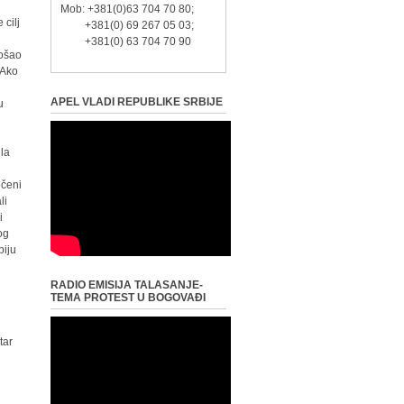
Mob: +381(0)63 704 70 80;
 cilj
+381(0) 69 267 05 03;
+381(0) 63 704 70 90
rošao
 Ako
APEL VLADI REPUBLIKE SRBIJE
u
ila
ečeni
li
i
og
biju
RADIO EMISIJA TALASANJE-
TEMA PROTEST U BOGOVAĐI
tar