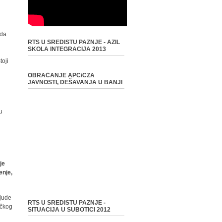
ada
RTS U SREDISTU PAZNJE - AZIL
SKOLA INTEGRACIJA 2013
toji
OBRAĆANJE APC/CZA
JAVNOSTI, DEŠAVANJA U BANJI
u
je
enje,
ljude
RTS U SREDISTU PAZNJE -
ičkog
SITUACIJA U SUBOTICI 2012