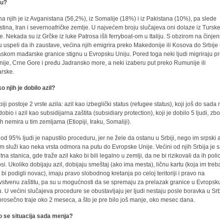
ju?
na njih je iz Avganistana (56,2%), iz Somalije (18%) i iz Pakistana (10%), pa slede
stina, Iran i severnoafričke zemlje. U najvećem broju slučajeva oni dolaze iz Turske
e. Nekada su iz Grčke iz luke Patrosa išli ferryboat-om u Italiju. S obzirom na činjen
u uspeli da ih zaustave, većina njih emigrira preko Makedonije ili Kosova do Srbije 
askom mađarske granice stignu u Evropsku Uniju. Pored toga neki ljudi migriraju p
nije, Crne Gore i pređu Jadransko more, a neki izaberu put preko Rumunije ili
rske.
o njih je dobilo azil?
iji postoje 2 vrste azila: azil kao izbeglički status (refugee status), koji još do sada 
dobio i azil kao subsidijarna zaštita (subsidiary protection), koji je dobilo 5 ljudi, zb
ih nemira u tim zemljama (Etiopiji, Iraku, Somaliji).
 od 95% ljudi je napustilo proceduru, jer ne žele da ostanu u Srbiji, nego im srpski a
em služi kao neka vrsta odmora na putu do Evropske Unije. Većini od njih Srbija je
na stanica, gde traže azil kako bi bili legalno u zemlji, da ne bi rizikovali da ih polic
si. Ukoliko dobijaju azil, dobijaju smeštaj (ako ima mesta), ličnu kartu (koja im treb
 bi podigli novac), imaju pravo slobodnog kretanja po celoj teritoriji i pravo na
vstvenu zaštitu, pa su u mogućnosti da se spremaju za prelazak granice u Evropsk
u. U većini slučajeva procedure se obustavljaju jer ljudi nestaju posle boravka u Srbi
 prosečno traje oko 2 meseca, a što je pre bilo još manje, oko mesec dana.
 se situacija sada menja?