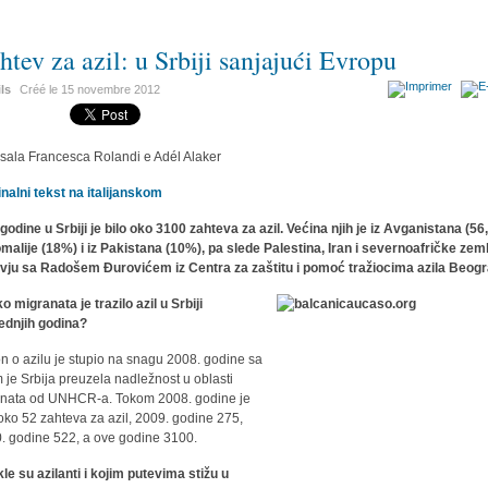
htev za azil: u Srbiji sanjajući Evropu
ils
Créé le
15 novembre 2012
sala Francesca Rolandi e Adél Alaker
inalni tekst na italijanskom
godine u Srbiji je bilo oko 3100 zahteva za azil. Većina njih je iz Avganistana (56
omalije (18%) i iz Pakistana (10%), pa slede Palestina, Iran i severnoafričke zeml
rvju sa Radošem Đurovićem iz Centra za zaštitu i pomoć tražiocima azila Beog
ko migranata je trazilo azil u Srbiji
ednjih godina?
n o azilu je stupio na snagu 2008. godine sa
m je Srbija preuzela nadležnost u oblasti
anata od UNHCR-a. Tokom 2008. godine je
 oko 52 zahteva za azil, 2009. godine 275,
. godine 522, a ove godine 3100.
le su azilanti i kojim putevima stižu u