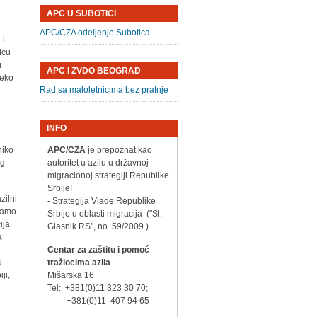
APC U SUBOTICI
APC/CZA odeljenje Subotica
 i
icu
i
APC I ZVDO BEOGRAD
reko
Rad sa maloletnicima bez pratnje
INFO
niko
APC/CZA
je prepoznat kao
og
autoritet u azilu u državnoj
migracionoj strategiji Republike
Srbije!
zilni
- Strategija Vlade Republike
 samo
Srbije u oblasti migracija ("Sl.
ija
Glasnik RS", no. 59/2009.)
a
Centar za zaštitu i pomoć
u
tražiocima azila
ji,
Mišarska 16
Tel: +381(0)11 323 30 70;
+381(0)11 407 94 65