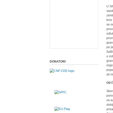
U Sr
srps
zeml
kroz
se o
proc
odlu
prom
gran
jer 
žašt
u os
gran
DONATORI
migr
poja
ali 
Od č
Skoro
poro
za a
dobi
priv