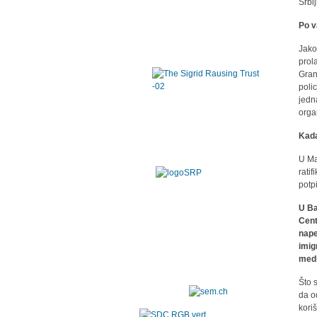
Srbi
Po v
Jako
prol
Gran
poli
jedn
organ
Kada
U Ma
rati
potp
U Ba
Cent
nape
imig
medi
Što s
da o
kori