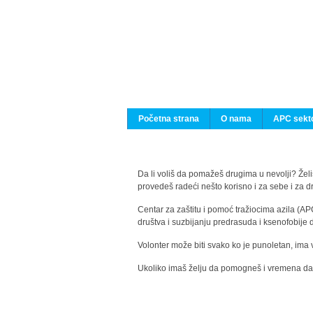
Početna strana
O nama
APC sekto
Da li voliš da pomažeš drugima u nevolji? Želiš
provedeš radeći nešto korisno i za sebe i za 
Centar za zaštitu i pomoć tražiocima azila (AP
društva i suzbijanju predrasuda i ksenofobije 
Volonter može biti svako ko je punoletan, ima 
Ukoliko imaš želju da pomogneš i vremena da s