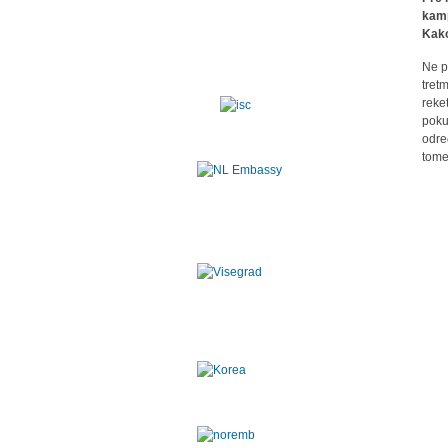
kamp
Kako
Ne p
tret
reke
poku
odre
tome