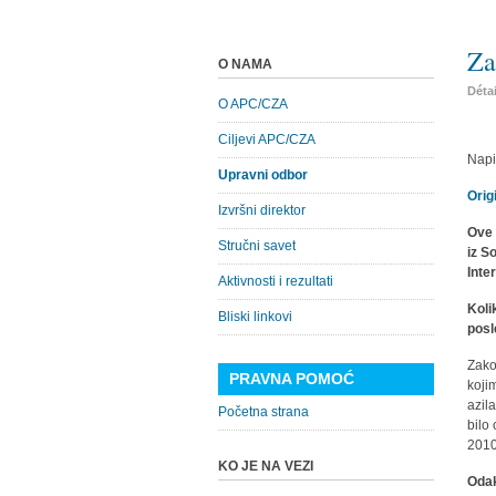
Za
O NAMA
Déta
O APC/CZA
Ciljevi APC/CZA
Napi
Upravni odbor
Orig
Izvršni direktor
Ove 
Stručni savet
iz S
Inte
Aktivnosti i rezultati
Koli
Bliski linkovi
posl
Zako
PRAVNA POMOĆ
koji
azil
Početna strana
bilo
2010
KO JE NA VEZI
Odak