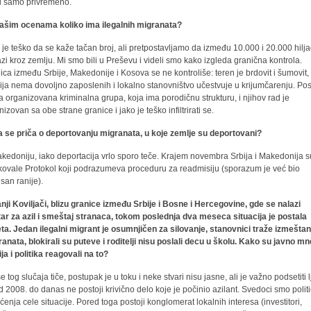
ji samo privremeno.
ašim ocenama koliko ima ilegalnih migranata?
 je teško da se kaže tačan broj, ali pretpostavljamo da između 10.000 i 20.000 hilj
azi kroz zemlju. Mi smo bili u Preševu i videli smo kako izgleda granična kontrola.
ica između Srbije, Makedonije i Kosova se ne kontroliše: teren je brdovit i šumovit,
cija nema dovoljno zaposlenih i lokalno stanovništvo učestvuje u krijumčarenju. Pos
a organizovana kriminalna grupa, koja ima porodičnu strukturu, i njihov rad je
izovan sa obe strane granice i jako je teško infiltrirati se.
 se priča o deportovanju migranata, u koje zemlje su deportovani?
kedoniju, iako deportacija vrlo sporo teče. Krajem novembra Srbija i Makedonija s
fikovale Protokol koji podrazumeva proceduru za readmisiju (sporazum je već bio
isan ranije).
nji Koviljači, blizu granice između Srbije i Bosne i Hercegovine, gde se nalazi
ar za azil i smeštaj stranaca, tokom poslednja dva meseca situacija je postala
ta. Jedan ilegalni migrant je osumnjičen za silovanje, stanovnici traže izmeštan
ranata, blokirali su puteve i roditelji nisu poslali decu u školu. Kako su javno mn
ja i politika reagovali na to?
e tog slučaja tiče, postupak je u toku i neke stvari nisu jasne, ali je važno podsetiti 
d 2008. do danas ne postoji krivično delo koje je počinio azilant. Svedoci smo polit
šćenja cele situacije. Pored toga postoji konglomerat lokalnih interesa (investitori,