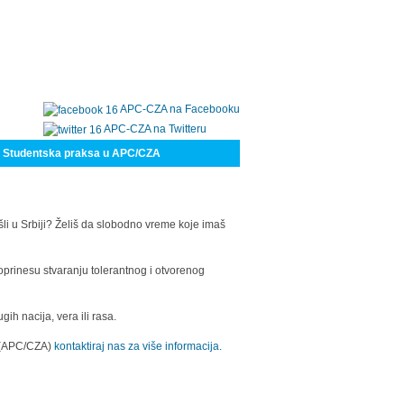
APC-CZA na Facebooku
APC-CZA na Twitteru
Studentska praksa u APC/CZA
šli u Srbiji? Želiš da slobodno vreme koje imaš
oprinesu stvaranju tolerantnog i otvorenog
h nacija, vera ili rasa.
a (APC/CZA)
kontaktiraj nas za više informacija.