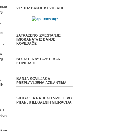
 imao
VESTI IZ BANJE KOVILJAČE
ije.
na
oni
ZATRAZENO IZMESTANJE
IMIGRANATA IZ BANJE
anje
KOVILJAČE
mo
BOJKOT NASTAVE U BANJI
ma.
KOVILJAČI
BANJA KOVILJACA
a
PREPLAVLJENA AZILANTIMA
nih
SITUACIJA NA JUGU SRBIJE PO
PITANJU ILEGALNIH MIGRACIJA
 ja
ideju
ji su