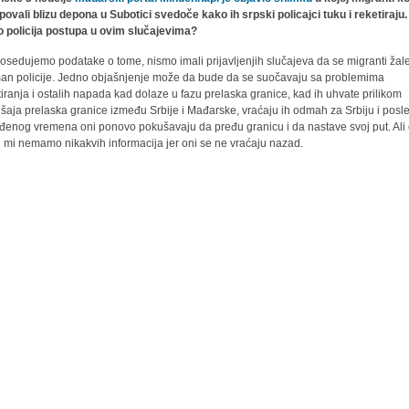
ovali blizu depona u Subotici svedoče kako ih srpski policajci tuku i reketiraju.
 policija postupa u ovim slučajevima?
osedujemo podatake o tome, nismo imali prijavljenjih slučajeva da se migranti žal
man policije. Jedno objašnjenje može da bude da se suočavaju sa problemima
tiranja i ostalih napada kad dolaze u fazu prelaska granice, kad ih uhvate prilikom
šaja prelaska granice između Srbije i Mađarske, vraćaju ih odmah za Srbiju i posl
đenog vremena oni ponovo pokušavaju da pređu granicu i da nastave svoj put. Ali
 mi nemamo nikakvih informacija jer oni se ne vraćaju nazad.