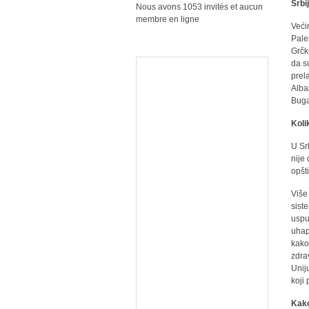
Srbi
Nous avons 1053 invités et aucun
membre en ligne
Veći
Pale
Grčk
da s
prel
Alba
Buga
Kolik
U Srb
nije 
opšt
Više
sist
usput
uhap
kako
zdra
Unij
koji
Kako