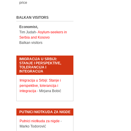
price
BALKAN VISITORS
Economist,
Tim Judah-
Asylum-seekers in
Serbia and Kosovo
Balkan visitors
IMIGRACIJA U SRBIJI:
STANJE I PERSPEKTIVE,
TOLERANCIJA I
INTEGRACIJA
Imigracija u Srbiji: Stanje i
perspektive, tolerancija i
integracija
- Mirjana Bobić
PUTNICI NIOTKUDA ZA NIGDE
Putnici niotkuda za nigde
-
Marko Todorović