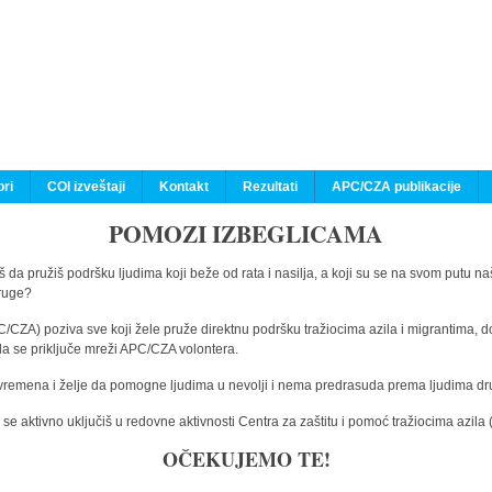
ri
COI izveštaji
Kontakt
Rezultati
APC/CZA publikacije
POMOZI IZBEGLICAMA
 da pružiš podršku ljudima koji beže od rata i nasilja, a koji su se na svom putu na
druge?
C/CZA) poziva sve koji žele pruže direktnu podršku tražiocima azila i migrantima, d
da se priključe mreži APC/CZA volontera.
vremena i želje da pomogne ljudima u nevolji i nema predrasuda prema ljudima drugi
e aktivno uključiš u redovne aktivnosti Centra za zaštitu i pomoć tražiocima azil
OČEKUJEMO TE!