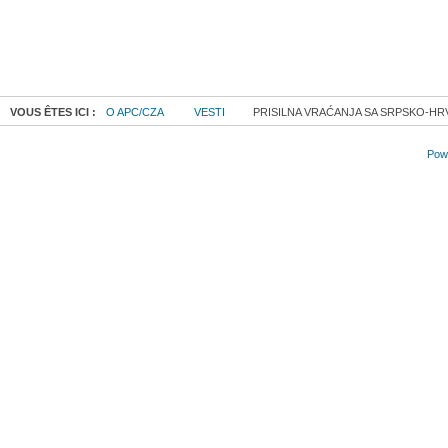
VOUS ÊTES ICI :
O APC/CZA
VESTI
PRISILNA VRAĆANJA SA SRPSKO-HR
Powe