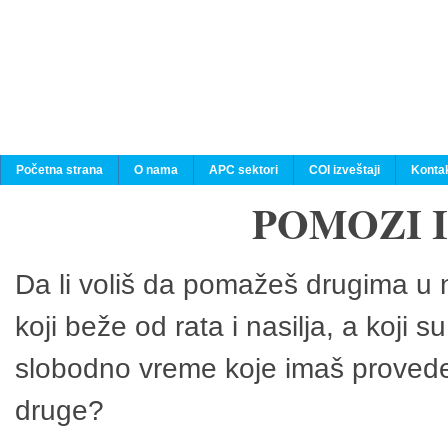
Početna strana
O nama
APC sektori
COI izveštaji
Konta
POMOZI 
Da li voliš da pomažeš drugima u n
koji beže od rata i nasilja, a koji 
slobodno vreme koje imaš provedeš
druge?