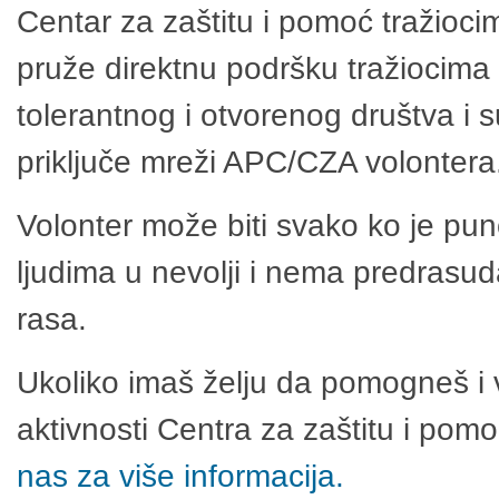
Centar za zaštitu i pomoć tražioci
pruže direktnu podršku tražiocima 
tolerantnog i otvorenog društva i 
priključe mreži APC/CZA volontera
Volonter može biti svako ko je pu
ljudima u nevolji i nema predrasuda
rasa.
Ukoliko imaš želju da pomogneš i 
aktivnosti Centra za zaštitu i po
nas za više informacija.