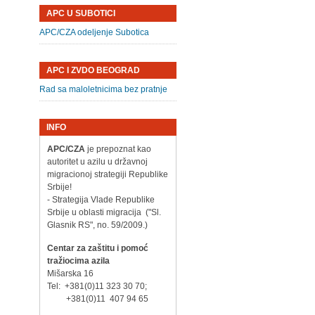
APC U SUBOTICI
APC/CZA odeljenje Subotica
APC I ZVDO BEOGRAD
Rad sa maloletnicima bez pratnje
INFO
APC/CZA
je prepoznat kao
autoritet u azilu u državnoj
migracionoj strategiji Republike
Srbije!
- Strategija Vlade Republike
Srbije u oblasti migracija ("Sl.
Glasnik RS", no. 59/2009.)
Centar za zaštitu i pomoć
tražiocima azila
Mišarska 16
Tel: +381(0)11 323 30 70;
+381(0)11 407 94 65