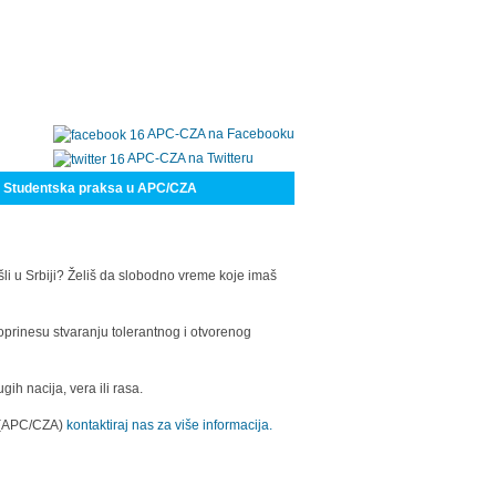
APC-CZA na Facebooku
APC-CZA na Twitteru
Studentska praksa u APC/CZA
šli u Srbiji? Želiš da slobodno vreme koje imaš
oprinesu stvaranju tolerantnog i otvorenog
h nacija, vera ili rasa.
a (APC/CZA)
kontaktiraj nas za više informacija.