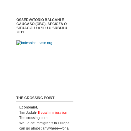
OSSERVATORIO BALCANI E
CAUCASO (OBC), APC/CZA O
SITUACIJI U AZILU U SRBIJI U
2011.
THE CROSSING POINT
Economist,
Tim Judah-
Illegal immigration
The crossing point
Would-be immigrants to Europe
can go almost anywhere—for a