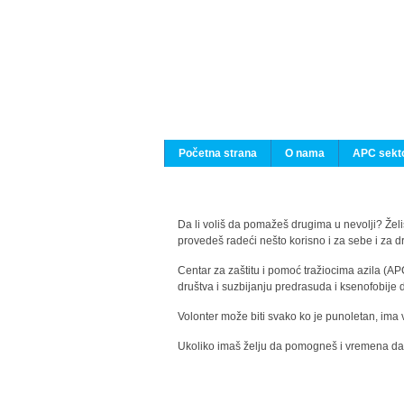
Početna strana
O nama
APC sekto
Da li voliš da pomažeš drugima u nevolji? Želiš
provedeš radeći nešto korisno i za sebe i za 
Centar za zaštitu i pomoć tražiocima azila (AP
društva i suzbijanju predrasuda i ksenofobije 
Volonter može biti svako ko je punoletan, ima 
Ukoliko imaš želju da pomogneš i vremena da s