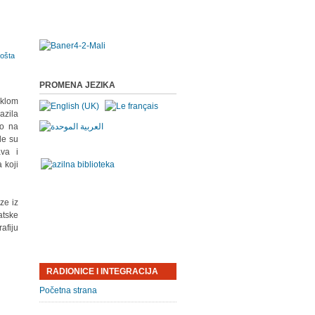
PROMENA JEZIKA
eklom
azila
ko na
gde su
ava i
a koji
ze iz
atske
afiju
RADIONICE I INTEGRACIJA
Početna strana