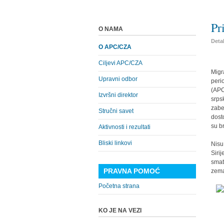
Pr
O NAMA
Detal
O APC/CZA
Ciljevi APC/CZA
Migr
Upravni odbor
peri
(APC
Izvršni direktor
srpsk
zabe
Stručni savet
dosto
su b
Aktivnosti i rezultati
Bliski linkovi
Nisu
Siri
smat
PRAVNA POMOĆ
zema
Početna strana
KO JE NA VEZI