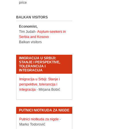
price
BALKAN VISITORS
Economist,
Tim Judah-
Asylum-seekers in
Serbia and Kosovo
Balkan visitors
IMIGRACIJA U SRBIJI:
STANJE I PERSPEKTIVE,
TOLERANCIJA I
INTEGRACIJA
Imigracija u Srbiji: Stanje i
perspektive, tolerancija i
integracija
- Mirjana Bobić
PUTNICI NIOTKUDA ZA NIGDE
Putnici niotkuda za nigde
-
Marko Todorović