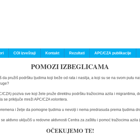
ri
COI izveštaji
Kontakt
Rezultati
APC/CZA publikacije
POMOZI IZBEGLICAMA
 da pružiš podršku ljudima koji beže od rata i nasilja, a koji su se na svom putu na
druge?
C/CZA) poziva sve koji žele pruže direktnu podršku tražiocima azila i migrantima, d
da se priključe mreži APC/CZA volontera.
vremena i želje da pomogne ljudima u nevolji i nema predrasuda prema ljudima drugi
e aktivno uključiš u redovne aktivnosti Centra za zaštitu i pomoć tražiocima azil
OČEKUJEMO TE!