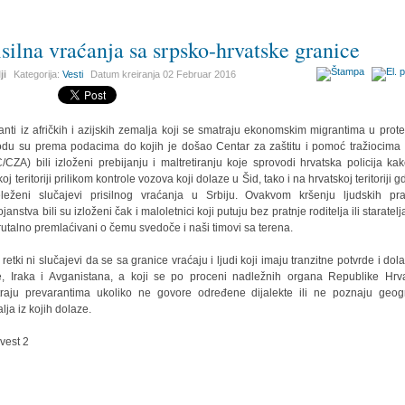
isilna vraćanja sa srpsko-hrvatske granice
ji
Kategorija:
Vesti
Datum kreiranja
02 Februar 2016
anti iz afričkih i azijskih zemalja koji se smatraju ekonomskim migrantima u prot
odu su prema podacima do kojih je došao Centar za zaštitu i pomoć tražiocima 
/CZA) bili izloženi prebijanju i maltretiranju koje sprovodi hrvatska policija ka
oj teritoriji prilikom kontrole vozova koji dolaze u Šid, tako i na hrvatskoj teritoriji 
leženi slučajevi prisilnog vraćanja u Srbiju. Ovakvom kršenju ljudskih pr
janstva bili su izloženi čak i maloletnici koji putuju bez pratnje roditelja ili staratelj
rutalno premlaćivani o čemu svedoče i naši timovi sa terena.
 retki ni slučajevi da se sa granice vraćaju i ljudi koji imaju tranzitne potvrde i dola
je, Iraka i Avganistana, a koji se po proceni nadležnih organa Republike Hrv
raju prevarantima ukoliko ne govore određene dijalekte ili ne poznaju geogr
lja iz kojih dolaze.