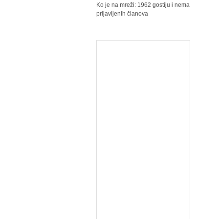
Ko je na mreži: 1962 gostiju i nema
prijavljenih članova