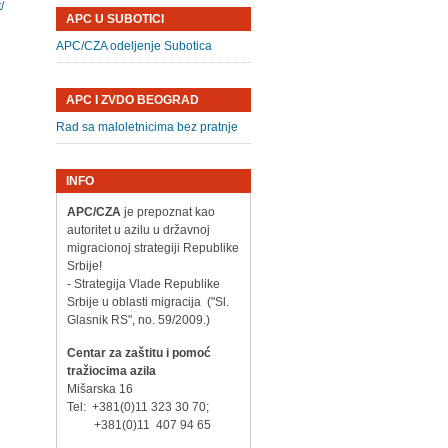
/
APC U SUBOTICI
APC/CZA odeljenje Subotica
APC I ZVDO BEOGRAD
Rad sa maloletnicima bez pratnje
INFO
APC/CZA
je prepoznat kao
autoritet u azilu u državnoj
migracionoj strategiji Republike
Srbije!
- Strategija Vlade Republike
Srbije u oblasti migracija ("Sl.
Glasnik RS", no. 59/2009.)
Centar za zaštitu i pomoć
tražiocima azila
Mišarska 16
Tel: +381(0)11 323 30 70;
+381(0)11 407 94 65