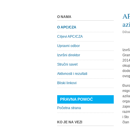
AP
O NAMA
az
O APC/CZA
Déta
Ciljevi APC/CZA
Upravni odbor
Izvr
Izvršni direktor
Gran
2014
Stručni savet
okup
dode
Aktivnosti i rezultati
ovog
Bliski linkovi
Đuro
migr
azil
PRAVNA POMOĆ
orga
zaje
Početna strana
razm
i št
KO JE NA VEZI
član