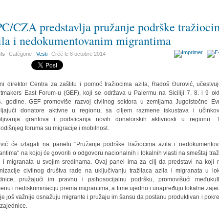
C/CZA predstavlja pružanje podrške tražioci
ila i nedokumentovanim migrantima
ils
Catégorie :
Vesti
Créé le
8 octobre 2014
šni direktor Centra za zaštitu i pomoć tražiocima azila, Radoš Đurović, učestvu
tmakers East Forum-u (GEF), koji se održava u Palermu na Siciliji 7. 8. i 9 ok
. godine. GEF promoviše razvoj civilnog sektora u zemljama Jugoistočne Ev
ljajući donatore aktivne u regionu, sa ciljem razmene iskustava i učinkovi
ljivanja grantova i podsticanja novih donatorskih aktivnosti u regionu.
odišnjeg foruma su migracije i mobilnost.
vić će izlagati na panelu "Pružanje podrške tražiocima azila i nedokumento
antima" na kojoj će govoriti o odgovoru nacionalnih i lokalnih vlasti na smeštaj traž
a i migranata u svojim sredinama. Ovaj panel ima za cilj da predstavi na koji 
nizacije civilnog društva rade na uključivanju tražilaca azila i migranata u lo
dnice, pružajući im pravnu i psihosocijalnu podršku, promovišući međukul
enu i nediskriminaciju prema migrantima, a time ujedno i unapređuju lokalne zaje
o je još važnije osnažuju migrante i pružaju im šansu da postanu produktivan i pokre
 zajednice.