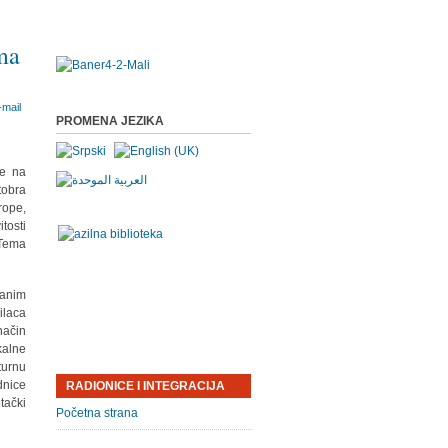
ma
PROMENA JEZIKA
je na
tobra
rope,
tosti
 Tema
vanim
ilaca
način
kalne
turnu
dnice
RADIONICE I INTEGRACIJA
tački
Početna strana