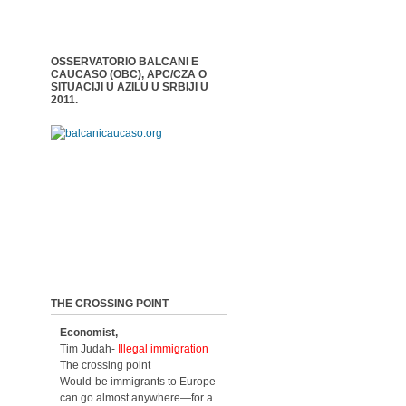
OSSERVATORIO BALCANI E
CAUCASO (OBC), APC/CZA O
SITUACIJI U AZILU U SRBIJI U
2011.
THE CROSSING POINT
Economist,
Tim Judah-
Illegal immigration
The crossing point
Would-be immigrants to Europe
can go almost anywhere—for a