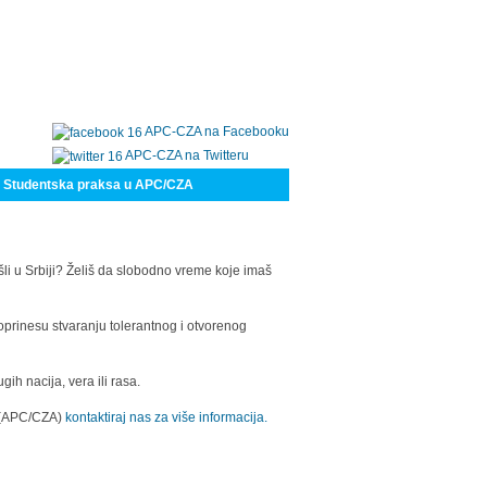
APC-CZA na Facebooku
APC-CZA na Twitteru
Studentska praksa u APC/CZA
šli u Srbiji? Želiš da slobodno vreme koje imaš
oprinesu stvaranju tolerantnog i otvorenog
h nacija, vera ili rasa.
a (APC/CZA)
kontaktiraj nas za više informacija.