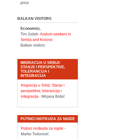
price
BALKAN VISITORS
Economist,
Tim Judah-
Asylum-seekers in
Serbia and Kosovo
Balkan visitors
IMIGRACIJA U SRBIJI:
STANJE I PERSPEKTIVE,
TOLERANCIJA I
INTEGRACIJA
Imigracija u Srbiji: Stanje i
perspektive, tolerancija i
integracija
- Mirjana Bobić
PUTNICI NIOTKUDA ZA NIGDE
Putnici niotkuda za nigde
-
Marko Todorović