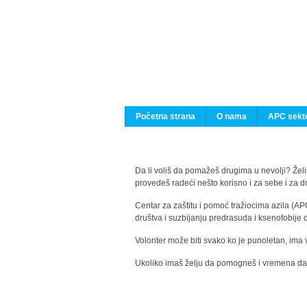
Početna strana
O nama
APC sekto
Da li voliš da pomažeš drugima u nevolji? Želiš
provedeš radeći nešto korisno i za sebe i za 
Centar za zaštitu i pomoć tražiocima azila (AP
društva i suzbijanju predrasuda i ksenofobije 
Volonter može biti svako ko je punoletan, ima 
Ukoliko imaš želju da pomogneš i vremena da s