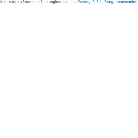
 informacija o forumu možete pogledati na
http://www.gef.efc.be/programme/content