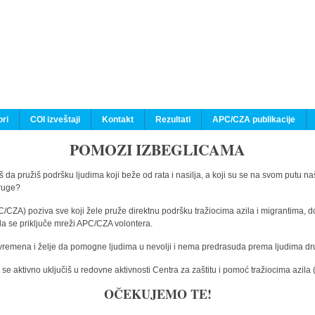
ri
COI izveštaji
Kontakt
Rezultati
APC/CZA publikacije
POMOZI IZBEGLICAMA
 da pružiš podršku ljudima koji beže od rata i nasilja, a koji su se na svom putu na
druge?
C/CZA) poziva sve koji žele pruže direktnu podršku tražiocima azila i migrantima, d
da se priključe mreži APC/CZA volontera.
vremena i želje da pomogne ljudima u nevolji i nema predrasuda prema ljudima drugi
e aktivno uključiš u redovne aktivnosti Centra za zaštitu i pomoć tražiocima azil
OČEKUJEMO TE!