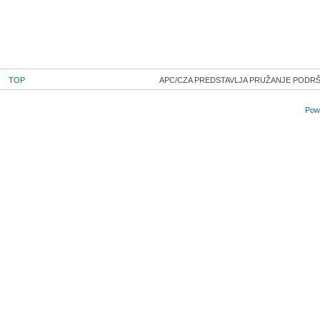
TOP
APC/CZA PREDSTAVLJA PRUŽANJE PODRŠ
Powe