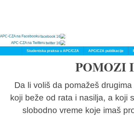
APC-CZA na Facebooku
APC-CZA na Twitteru
Studentska praksa u APC/CZA
APC/CZA publikacije
POMOZI 
Da li voliš da pomažeš drugima 
koji beže od rata i nasilja, a koji
slobodno vreme koje imaš pro