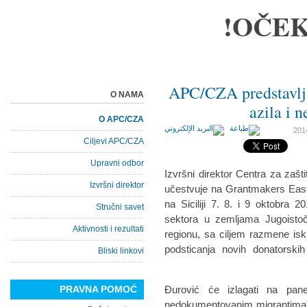
OČEK
APC/CZA predstavlja
O NAMA
azila i
O APC/CZA
Ciljevi APC/CZA
Upravni odbor
Izvršni direktor Centra za zašt
Izvršni direktor
učestvuje na Grantmakers East
na Siciliji 7. 8. i 9 oktobra 
Stručni savet
sektora u zemljama Jugoistoč
Aktivnosti i rezultati
regionu, sa ciljem razmene isku
podsticanja novih donatorski
Bliski linkovi
PRAVNA POMOĆ
Đurović će izlagati na pane
nedokumentovanim migrantima" n