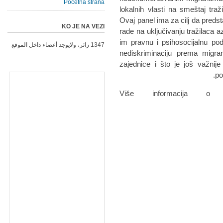
Početna strana
lokalnih vlasti na smeštaj tra
Ovaj panel ima za cilj da predst
KO JE NA VEZI
rade na uključivanju tražilaca a
im pravnu i psihosocijalnu po
1347 زائر، ولايوجد أعضاء داخل الموقع
nediskriminaciju prema migra
zajednice i što je još važnij
po
Više informacija o