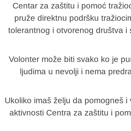
Centar za zaštitu i pomoć tražio
pruže direktnu podršku tražioci
tolerantnog i otvorenog društva i
Volonter može biti svako ko je p
ljudima u nevolji i nema predr
Ukoliko imaš želju da pomogneš i 
aktivnosti Centra za zaštitu i p