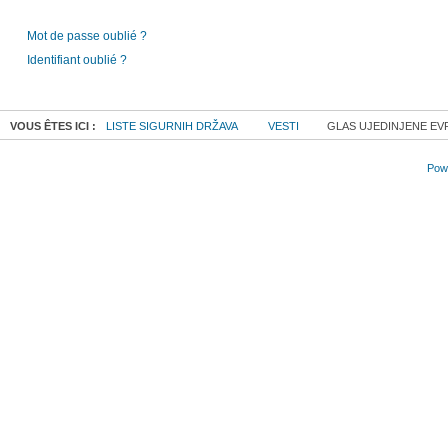
Mot de passe oublié ?
Identifiant oublié ?
VOUS ÊTES ICI :
LISTE SIGURNIH DRŽAVA
VESTI
GLAS UJEDINJENE EVR
Powe