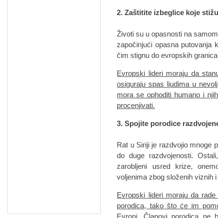
2. Zaštitite izbeglice koje sti
Životi su u opasnosti na samom 
započinjući opasna putovanja 
čim stignu do evropskih granica
Evropski lideri moraju da stan
osiguraju spas ljudima u nevol
mora se ophoditi humano i nji
procenjivati.
3. Spojite porodice razdvojen
Rat u Siriji je razdvojio mnoge 
do duge razdvojenosti. Ostali
zarobljeni usred krize, one
voljenima zbog složenih viznih i
Evropski lideri moraju da rad
porodica, tako što će im pomo
Evropi. Članovi porodica ne b