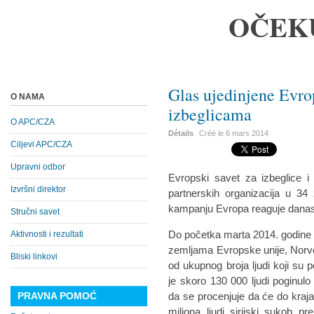
OČEK
Glas ujedinjene Evro
O NAMA
izbeglicama
O APC/CZA
Détails
Créé le
6 mars 2014
Ciljevi APC/CZA
Upravni odbor
Evropski savet za izbeglice 
Izvršni direktor
partnerskih organizacija u 3
kampanju Evropa reaguje dana
Stručni savet
Do početka marta 2014. godine 81
Aktivnosti i rezultati
zemljama Evropske unije, Norve
Bliski linkovi
od ukupnog broja ljudi koji su p
je skoro 130 000 ljudi poginul
PRAVNA POMOĆ
da se procenjuje da će do kraja 
miliona ljudi sirijski sukob p