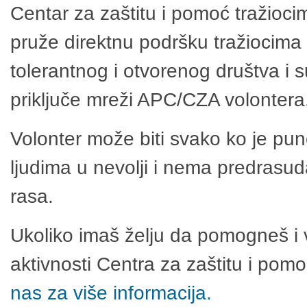
Centar za zaštitu i pomoć tražioci
pruže direktnu podršku tražiocima 
tolerantnog i otvorenog društva i 
priključe mreži APC/CZA volontera
Volonter može biti svako ko je pu
ljudima u nevolji i nema predrasuda
rasa.
Ukoliko imaš želju da pomogneš i 
aktivnosti Centra za zaštitu i po
nas za više informacija.