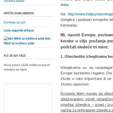
Početna strana
doba.
OPŠTA DOKUMENTA
Na
http://www.helpsyriasrefug
izbeglice i podstaći evropske li
Komisija za azil
kampanju;
Liste sigurnih država
Mi, narodi Evrope, poziva
Info
korake u cilju pružanja pom
lifleti za tražioce azila
podržati sledeće tri mere:
KO JE NA VEZI
1. Obezbedite izbeglicama b
Nous avons 1628 invités et aucun
Izbeglicama su na raspolaga
membre en ligne
Evrope bezbedno i legalno. Oni k
živote u ruke krijumčara ili s
životnu opasnost.
Evropski lideri moraju da obezbe
ublažavanjem viznih ograniče
smeštaj izbeglica – iznad i iz
načina za prihvatanje izbeglica