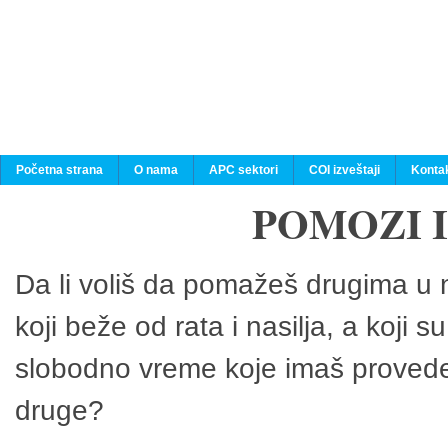
Početna strana
O nama
APC sektori
COI izveštaji
Konta
POMOZI 
Da li voliš da pomažeš drugima u n
koji beže od rata i nasilja, a koji 
slobodno vreme koje imaš provedeš
druge?