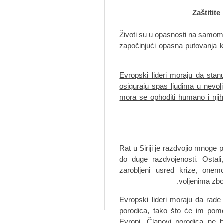
Životi su u opasnosti na samom 
započinjući opasna putovanja 
Evropski lideri moraju da stan
osiguraju spas ljudima u nevol
mora se ophoditi humano i nji
Rat u Siriji je razdvojio mnoge 
do duge razdvojenosti. Ostali
zarobljeni usred krize, one
voljenima zbog
Evropski lideri moraju da rad
porodica, tako što će im pomo
Evropi. Članovi porodica ne b