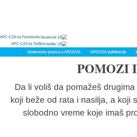
APC-CZA na Facebooku
APC-CZA na Twitteru
Studentska praksa u APC/CZA
APC/CZA publikacije
POMOZI 
Da li voliš da pomažeš drugima 
koji beže od rata i nasilja, a koji
slobodno vreme koje imaš pro