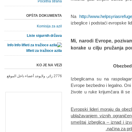
Početna strana
OPŠTA DOKUMENTA
Na
http://www.helpsyriasrefug
izbeglice i podstaći evropske li
Komisija za azil
Liste sigurnih država
Mi, narodi Evrope, poziva
Info
korake u cilju pružanja pom
lifleti za tražioce azila
KO JE NA VEZI
2776 زائر، ولايوجد أعضاء داخل الموقع
Izbeglicama su na raspolaga
Evrope bezbedno i legalno. Oni k
živote u ruke krijumčara ili s
Evropski lideri moraju da obezbe
ublažavanjem viznih ograniče
smeštaj izbeglica – iznad i iz
načina za pr