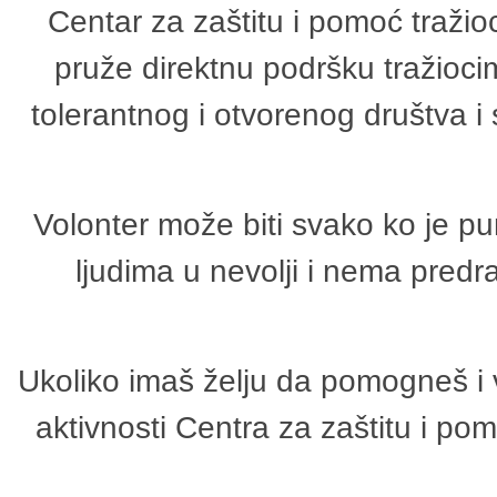
Centar za zaštitu i pomoć tražio
pruže direktnu podršku tražioci
tolerantnog i otvorenog društva i
Volonter može biti svako ko je p
ljudima u nevolji i nema predr
Ukoliko imaš želju da pomogneš i 
aktivnosti Centra za zaštitu i p