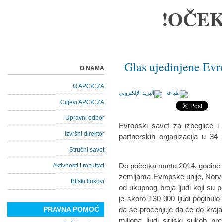
OČEK
Glas ujedinjene Evr
O NAMA
O APC/CZA
Ciljevi APC/CZA
Upravni odbor
Evropski savet za izbeglice 
Izvršni direktor
partnerskih organizacija u 3
Stručni savet
Do početka marta 2014. godine 81
Aktivnosti i rezultati
zemljama Evropske unije, Norve
Bliski linkovi
od ukupnog broja ljudi koji su p
je skoro 130 000 ljudi poginul
PRAVNA POMOĆ
da se procenjuje da će do kraja 
miliona ljudi sirijski sukob p