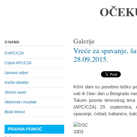
OČEK
Galerije
O NAMA
Vreće za spavanje, ša
O APC/CZA
28.09.2015.
Ciljevi APC/CZA
Upravni odbor
Izvršni direktor
Kišni dani su posebno teško p
Stručni savet
sati ili čitav dan u Beogradu n
Tokom posete terenskog tima C
Aktivnosti i rezultati
(APC/CZA) 29. septembra, 
Bliski linkovi
spavanje, ćebad, kabanice, šato
PRAVNA POMOĆ