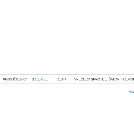
VOUS ÊTES ICI :
GALERIJE
VESTI
VREĆE ZA SPAVANJE, ŠATORI, KABANIC
Powe