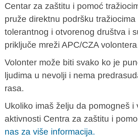
Centar za zaštitu i pomoć tražioci
pruže direktnu podršku tražiocima 
tolerantnog i otvorenog društva i 
priključe mreži APC/CZA volontera
Volonter može biti svako ko je pu
ljudima u nevolji i nema predrasuda
rasa.
Ukoliko imaš želju da pomogneš i 
aktivnosti Centra za zaštitu i po
nas za više informacija.