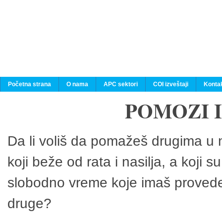
Početna strana
O nama
APC sektori
COI izveštaji
Konta
POMOZI 
Da li voliš da pomažeš drugima u n
koji beže od rata i nasilja, a koji 
slobodno vreme koje imaš provedeš
druge?