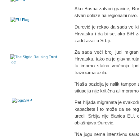
Ako Bosna zatvori granice, Đur
stvari dolaze na regionalni nivo.
Đurović je rekao da sada velik
Hrvatsku i da bi se, ako BiH z
zadržavali u Srbiji.
Za sada veći broj ljudi migra
Hrvatsku, tako da je glavna ruta
tu imamo stalna vraćanja ljud
tražiocima azila.
"Naša pozicija je nalik tampon 
situacija nije kritična ali moram
Pet hiljada migranata je svakodn
kapacitete i to može da se reg
uredi, Srbija nije članica EU,
objašnjava Đurović.
"Na jugu nema intenzivnu sara