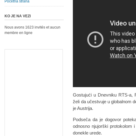
Početna strana
KO JE NA VEZI
Nous avons 1623 invités et aucun
membre en ligne
Gostujući u Dnevniku RTS-a, 
želi da učestvuje u globalnom d
je Austrija.
Podseča da je dogovor poteka
odnosno njujorški protokolom i
donekle urede.