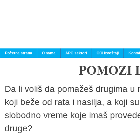
Početna strana
O nama
APC sektori
COI izveštaji
Konta
POMOZI 
Da li voliš da pomažeš drugima u n
koji beže od rata i nasilja, a koji 
slobodno vreme koje imaš provedeš
druge?