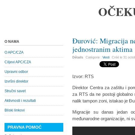
OČEK
Đurović: Migracija n
O NAMA
jednostranim aktima
O APC/CZA
Détails
Catégorie :
Vesti
Créé le
31 octo
Ciljevi APC/CZA
Upravni odbor
Izvor: RTS
Izvršni direktor
Direktor Centra za zaštitu i p
Stručni savet
za RTS da ne postoji globalno 
nalik tampon zoni, istakao je Đu
Aktivnosti i rezultati
Bliski linkovi
Migracije su danas jedan od
međunarodne organizacije, ni sv
PRAVNA POMOĆ