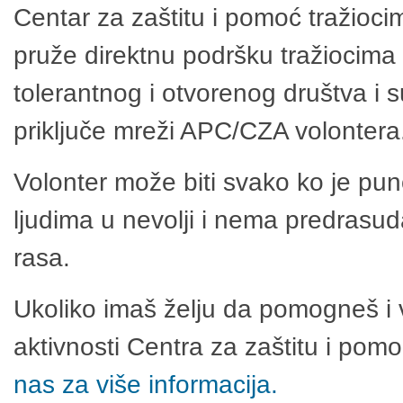
Centar za zaštitu i pomoć tražioci
pruže direktnu podršku tražiocima 
tolerantnog i otvorenog društva i 
priključe mreži APC/CZA volontera
Volonter može biti svako ko je pu
ljudima u nevolji i nema predrasuda
rasa.
Ukoliko imaš želju da pomogneš i 
aktivnosti Centra za zaštitu i po
nas za više informacija.