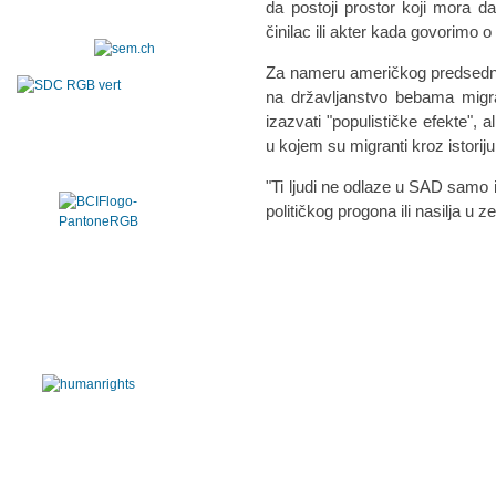
da postoji prostor koji mora d
činilac ili akter kada govorimo o 
Za nameru američkog predsedn
na državljanstvo bebama mig
izazvati "populističke efekte", a
u kojem su migranti kroz istorij
"Ti ljudi ne odlaze u SAD samo
političkog progona ili nasilja u