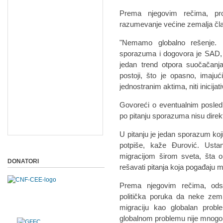
Prema njegovim rečima, pro
razumevanje većine zemalja čl
"Nemamo globalno rešenje. P
sporazuma i dogovora je SAD, 
jedan trend otpora suočačan
postoji, što je opasno, imaju
jednostranim aktima, niti inicij
Govoreći o eventualnim posled
po pitanju sporazuma nisu direk
U pitanju je jedan sporazum koj
potpiše, kaže Đurović. Ustano
migracijom širom sveta, šta o
DONATORI
rešavati pitanja koja pogađaju mi
Prema njegovim rečima, od
politička poruka da neke zem
migraciju kao globalan probl
globalnom problemu nije mnogo 