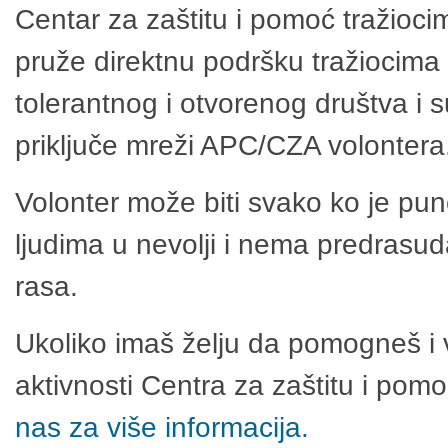
Centar za zaštitu i pomoć tražioci
pruže direktnu podršku tražiocima 
tolerantnog i otvorenog društva i 
priključe mreži APC/CZA volontera
Volonter može biti svako ko je pu
ljudima u nevolji i nema predrasuda
rasa.
Ukoliko imaš želju da pomogneš i 
aktivnosti Centra za zaštitu i po
nas za više informacija.