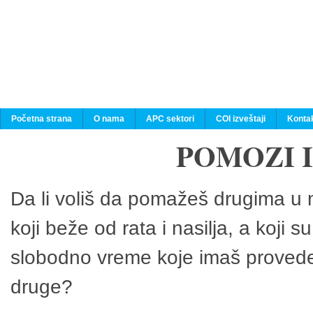
Početna strana
O nama
APC sektori
COI izveštaji
Konta
POMOZI 
Da li voliš da pomažeš drugima u n
koji beže od rata i nasilja, a koji 
slobodno vreme koje imaš provedeš
druge?