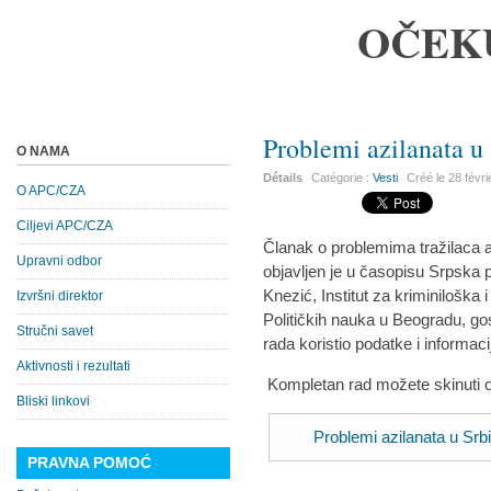
OČEK
Problemi azilanata u 
O NAMA
Détails
Catégorie :
Vesti
Créé le
28 févr
O APC/CZA
Ciljevi APC/CZA
Članak o problemima tražilaca az
Upravni odbor
objavljen je u časopisu Srpska p
Knezić, Institut za kriminiloška i
Izvršni direktor
Političkih nauka u Beogradu, gos
Stručni savet
rada koristio podatke i informac
Aktivnosti i rezultati
Kompletan rad možete skinuti 
Bliski linkovi
Problemi azilanata u Srbi
PRAVNA POMOĆ