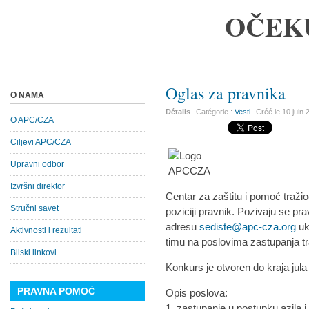
OČEK
Oglas za pravnika
O NAMA
Détails
Catégorie :
Vesti
Créé le
10 juin
O APC/CZA
Ciljevi APC/CZA
Upravni odbor
Izvršni direktor
Centar za zaštitu i pomoć tražio
Stručni savet
poziciji pravnik. Pozivaju se pra
adresu
sediste@apc-cza.org
uk
Aktivnosti i rezultati
timu na poslovima zastupanja traž
Bliski linkovi
Konkurs je otvoren
do
kraja jula
PRAVNA POMOĆ
Opis poslova:
1. zastupanje u postupku azila