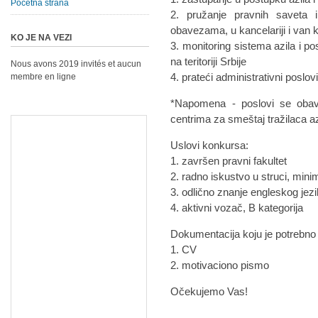
Početna strana
2. pružanje pravnih saveta i
obavezama, u kancelariji i van k
KO JE NA VEZI
3. monitoring sistema azila i po
na teritoriji Srbije
Nous avons 2019 invités et aucun
4. prateći administrativni poslov
membre en ligne
*Napomena - poslovi se obavl
centrima za smeštaj tražilaca az
Uslovi konkursa:
1. završen pravni fakultet
2. radno iskustvo u struci, min
3. odlično znanje engleskog jez
4. aktivni vozač, B kategorija
Dokumentacija koju je potrebno
1. CV
2. motivaciono pismo
Očekujemo Vas!