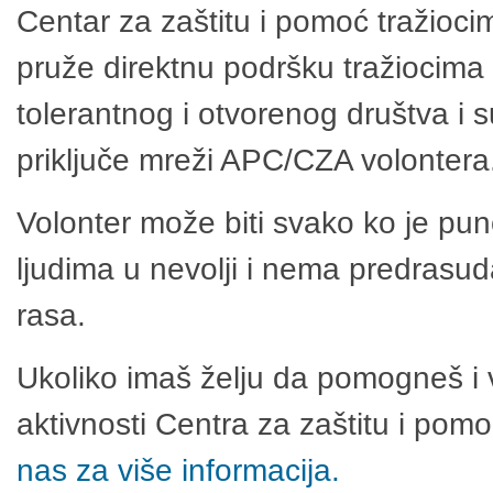
Centar za zaštitu i pomoć tražioci
pruže direktnu podršku tražiocima 
tolerantnog i otvorenog društva i 
priključe mreži APC/CZA volontera
Volonter može biti svako ko je pu
ljudima u nevolji i nema predrasuda
rasa.
Ukoliko imaš želju da pomogneš i 
aktivnosti Centra za zaštitu i po
nas za više informacija.