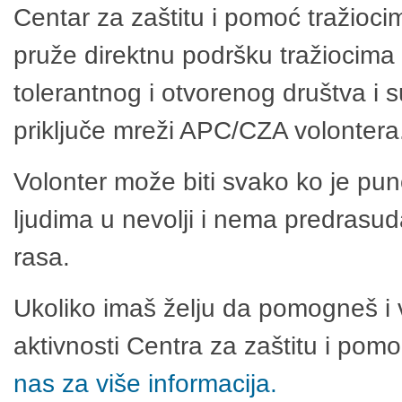
Centar za zaštitu i pomoć tražioci
pruže direktnu podršku tražiocima 
tolerantnog i otvorenog društva i 
priključe mreži APC/CZA volontera
Volonter može biti svako ko je pu
ljudima u nevolji i nema predrasuda
rasa.
Ukoliko imaš želju da pomogneš i 
aktivnosti Centra za zaštitu i po
nas za više informacija.