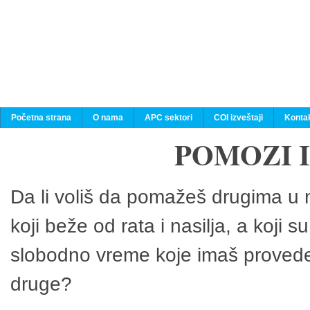
Početna strana
O nama
APC sektori
COI izveštaji
Konta
POMOZI 
Da li voliš da pomažeš drugima u n
koji beže od rata i nasilja, a koji 
slobodno vreme koje imaš provedeš
druge?