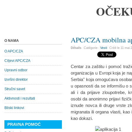
OČEK
APC/CZA mobilna apl
O NAMA
Détails
Catégorie :
Vesti
Créé le
11 mai 
O APC/CZA
Ciljevi APC/CZA
Centar za zaštitu i pomoć traž
Upravni odbor
organizacija u Evropi koja je na
Serbia" koja omogućava osobama 
Izvršni direktor
u opasnosti da se informišu o
Stručni savet
ali i da prijave zloupotrebe, k
Aktivnosti i rezultati
osobi da anonimno prijavi fizič
iznude novca ili druge vrste z
Bliski linkovi
migranata ili organa vlasti, kao
kao dokazi.
PRAVNA POMOĆ