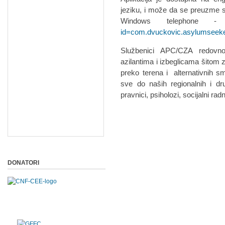
jeziku, i može da se preuzme 
Windows telephone
id=com.dvuckovic.asylumseek
Službenici APC/CZA redovno 
azilantima i izbeglicama šitom z
preko terena i alternativnih s
sve do naših regionalnih i dr
pravnici, psiholozi, socijalni radn
DONATORI