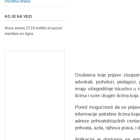
Početna strana
KO JE NA VEZI
Nous avons 2719 invités et aucun
membre en ligne
Osobama koje prijave zloupotr
advokati, psiholozi, pedagozi, po
imaju višegodišnje iskustvo u r
licima i svim drugim licima koja 
Pored mogućnosti da se prijave
informacije potrebne licima koja
adrese prihvatnih/azilnih cent
prihvata, azila, njihova prava, i 
Aplikacija je dostupna na e