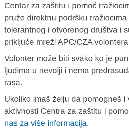
Centar za zaštitu i pomoć tražioci
pruže direktnu podršku tražiocima 
tolerantnog i otvorenog društva i 
priključe mreži APC/CZA volontera
Volonter može biti svako ko je pu
ljudima u nevolji i nema predrasuda
rasa.
Ukoliko imaš želju da pomogneš i 
aktivnosti Centra za zaštitu i po
nas za više informacija.