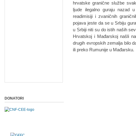
hrvatske granične službe svak
ljude ilegalno guraju nazad
readimisiji i zvaničnih granič
pojava jeste da se u Srbiju guraju
u Srbiji niti su do istih naših s
Hrvatskoj i Mađarskoj našli na
drugih evropskih zemalja bilo d
ili preko Rumunije u Mađarsku.
DONATORI