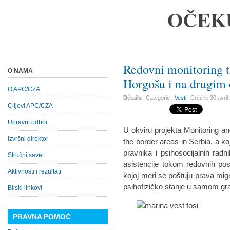
OČEK
Redovni monitoring
O NAMA
Horgošu i na drugim
O APC/CZA
Détails
Catégorie :
Vesti
Créé le
30 avril
Ciljevi APC/CZA
Upravni odbor
U okviru projekta Monitoring a
Izvršni direktor
the border areas in Serbia, a k
pravnika i psihosocijalnih rad
Stručni savet
asistencije tokom redovnih pos
Aktivnosti i rezultati
kojoj meri se poštuju prava migr
psihofizičko stanje u samom gr
Bliski linkovi
PRAVNA POMOĆ