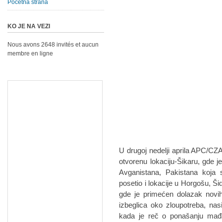
Početna strana
KO JE NA VEZI
Nous avons 2648 invités et aucun
membre en ligne
U drugoj nedelji aprila APC/CZA
otvorenu lokaciju-Šikaru, gde je
Avganistana, Pakistana koja s
posetio i lokacije u Horgošu, Ši
gde je primećen dolazak novih
izbeglica oko zloupotreba, na
kada je reč o ponašanju mađar