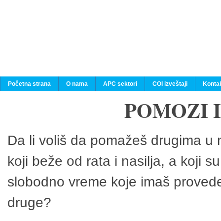
Početna strana
O nama
APC sektori
COI izveštaji
Konta
POMOZI 
Da li voliš da pomažeš drugima u n
koji beže od rata i nasilja, a koji 
slobodno vreme koje imaš provedeš
druge?