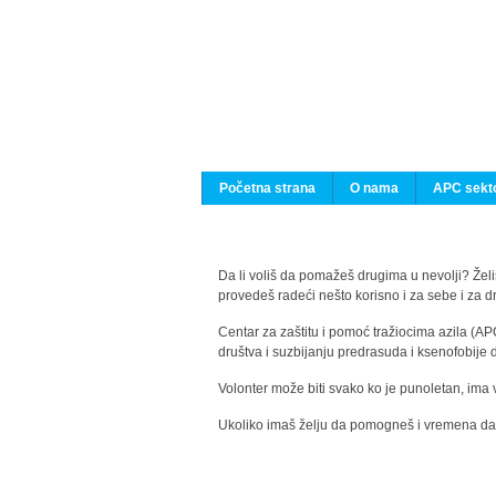
Početna strana
O nama
APC sekto
Da li voliš da pomažeš drugima u nevolji? Želiš
provedeš radeći nešto korisno i za sebe i za 
Centar za zaštitu i pomoć tražiocima azila (AP
društva i suzbijanju predrasuda i ksenofobije 
Volonter može biti svako ko je punoletan, ima 
Ukoliko imaš želju da pomogneš i vremena da s