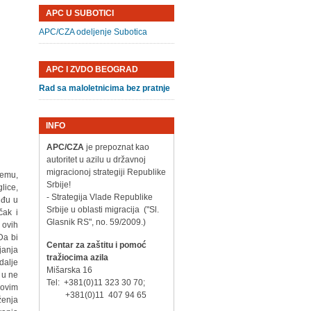
APC U SUBOTICI
APC/CZA odeljenje Subotica
APC I ZVDO BEOGRAD
Rad sa maloletnicima bez pratnje
INFO
APC/CZA
je prepoznat kao
autoritet u azilu u državnoj
migracionoj strategiji Republike
temu,
Srbije!
lice,
- Strategija Vlade Republike
uđu u
Srbije u oblasti migracija ("Sl.
čak i
Glasnik RS", no. 59/2009.)
 ovih
Da bi
Centar za zaštitu i pomoć
janja
tražiocima azila
dalje
Mišarska 16
 u ne
Tel: +381(0)11 323 30 70;
hovim
+381(0)11 407 94 65
ženja