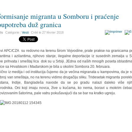
formisanje migranta u Somboru i praćenje
oupotreba duž granica
ils
Catégorie :
Vesti
Créé le
27 février 2018
vi APC/CZA su redovno na terenu širom Vojvodine, prate prakse na granicama 
antima i azilantima, njihovo stanje, ilegalne deportacije iz susednih zemalja u Sr
ve prihvata i smeštaj lica dok su u Srbiji. JEdna od naših mnogih poseta oblastim
ice sa Hrvatskom i Mađarskom je bila u okolini Sombora 20. februara.
ično iz medija i od institucija čujemo da je većina migranata u kampovima, da je 
 broj van smeštaja, no na terenu vidimo drugačiju sliku. Tridesetak migranta porekl
stana, Indije, Bangladeša navode da se po gradu nalazi daleko više nji
rodnika. Oni koji imaju novca, žive u kućama, ko nema, boravi u mokrim ćeba
ovizovanim šatorima, pale vatru pokušavajući da se bar na kratko ugreju.