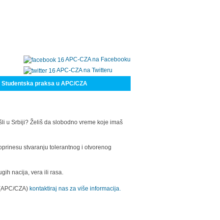
APC-CZA na Facebooku
APC-CZA na Twitteru
Studentska praksa u APC/CZA
šli u Srbiji? Želiš da slobodno vreme koje imaš
oprinesu stvaranju tolerantnog i otvorenog
h nacija, vera ili rasa.
a (APC/CZA)
kontaktiraj nas za više informacija.