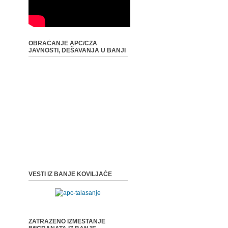
OBRAĆANJE APC/CZA
JAVNOSTI, DEŠAVANJA U BANJI
VESTI IZ BANJE KOVILJAČE
ZATRAZENO IZMESTANJE