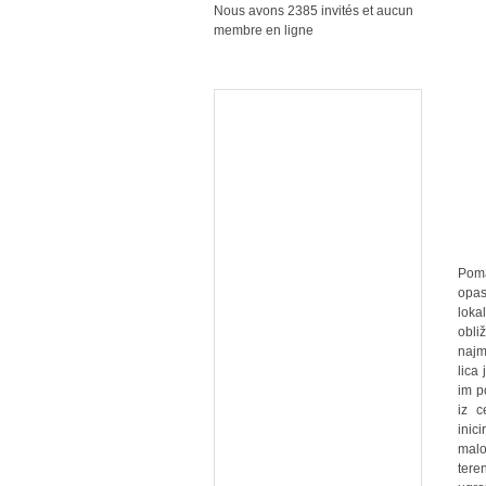
Nous avons 2385 invités et aucun
membre en ligne
Poma
opas
loka
obli
najm
lica
im p
iz c
inic
malo
tere