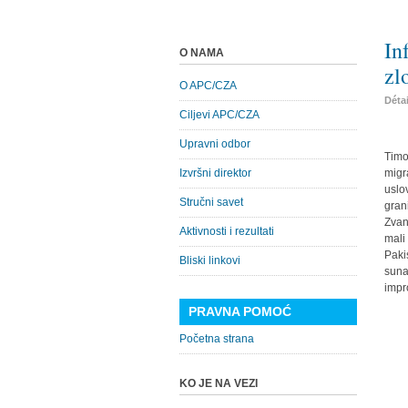
In
O NAMA
zl
O APC/CZA
Déta
Ciljevi APC/CZA
Upravni odbor
Timo
Izvršni direktor
migr
uslo
Stručni savet
gran
Zvan
Aktivnosti i rezultati
mali
Paki
Bliski linkovi
suna
impr
PRAVNA POMOĆ
Početna strana
KO JE NA VEZI