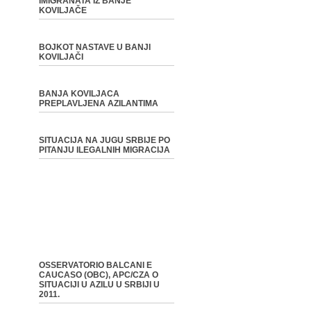
IMIGRANATA IZ BANJE
KOVILJAČE
BOJKOT NASTAVE U BANJI
KOVILJAČI
BANJA KOVILJACA
PREPLAVLJENA AZILANTIMA
SITUACIJA NA JUGU SRBIJE PO
PITANJU ILEGALNIH MIGRACIJA
OSSERVATORIO BALCANI E
CAUCASO (OBC), APC/CZA O
SITUACIJI U AZILU U SRBIJI U
2011.