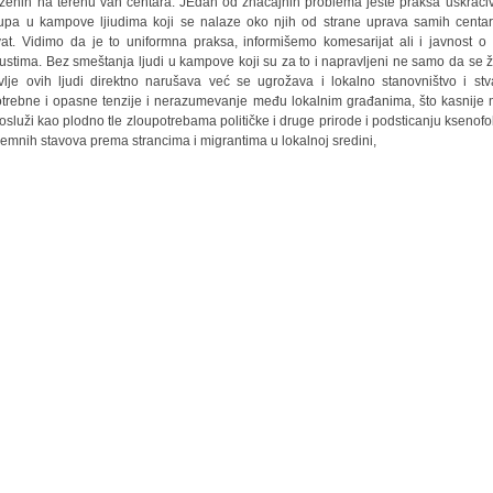
ženih na terenu van centara. JEdan od značajnih problema jeste praksa uskraći
tupa u kampove ljiudima koji se nalaze oko njih od strane uprava samih centa
vat. Vidimo da je to uniformna praksa, informišemo komesarijat ali i javnost o
ustima. Bez smeštanja ljudi u kampove koji su za to i napravljeni ne samo da se ži
vlje ovih ljudi direktno narušava već se ugrožava i lokalno stanovništvo i stv
trebne i opasne tenzije i nerazumevanje među lokalnim građanima, što kasnije
osluži kao plodno tle zloupotrebama političke i druge prirode i podsticanju ksenofob
remnih stavova prema strancima i migrantima u lokalnoj sredini,