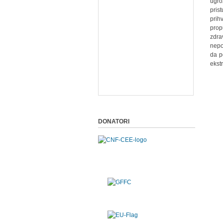
ugro
pris
prih
prop
zdra
nepo
da p
ekst
DONATORI