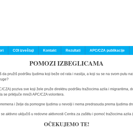
ri
COI izveštaji
Kontakt
Rezultati
APC/CZA publikacije
POMOZI IZBEGLICAMA
 da pružiš podršku ljudima koji beže od rata i nasilja, a koji su se na svom putu na
druge?
C/CZA) poziva sve koji žele pruže direktnu podršku tražiocima azila i migrantima, d
da se priključe mreži APC/CZA volontera.
vremena i želje da pomogne ljudima u nevolji i nema predrasuda prema ljudima drugi
e aktivno uključiš u redovne aktivnosti Centra za zaštitu i pomoć tražiocima azil
OČEKUJEMO TE!