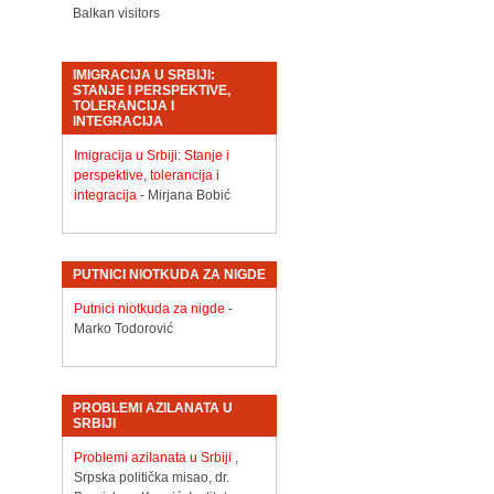
Balkan visitors
IMIGRACIJA U SRBIJI:
STANJE I PERSPEKTIVE,
TOLERANCIJA I
INTEGRACIJA
Imigracija u Srbiji: Stanje i
perspektive, tolerancija i
integracija
- Mirjana Bobić
PUTNICI NIOTKUDA ZA NIGDE
Putnici niotkuda za nigde
-
Marko Todorović
PROBLEMI AZILANATA U
SRBIJI
Problemi azilanata u Srbiji
,
Srpska politička misao, dr.