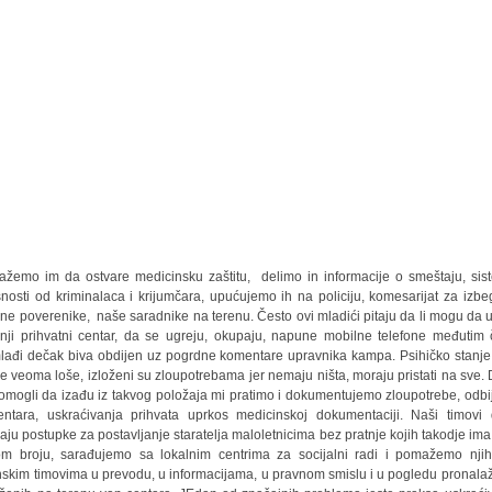
žemo im da ostvare medicinsku zaštitu, delimo in informacije o smeštaju, sis
nosti od kriminalaca i krijumčara, upućujemo ih na policiju, komesarijat za izbeg
lne poverenike, naše saradnike na terenu. Često ovi mladići pitaju da li mogu da 
žnji prihvatni centar, da se ugreju, okupaju, napune mobilne telefone međutim 
lađi dečak biva obdijen uz pogrdne komentare upravnika kampa. Psihičko stanje
 je veoma loše, izloženi su zloupotrebama jer nemaju ništa, moraju pristati na sve. 
omogli da izađu iz takvog položaja mi pratimo i dokumentujemo zloupotrebe, odbi
entara, uskraćivanja prihvata uprkos medicinskoj dokumentaciji. Naši timovi 
iraju postupke za postavljanje staratelja maloletnicima bez pratnje kojih takodje ima
m broju, sarađujemo sa lokalnim centrima za socijalni radi i pomažemo nji
nskim timovima u prevodu, u informacijama, u pravnom smislu i u pogledu pronala