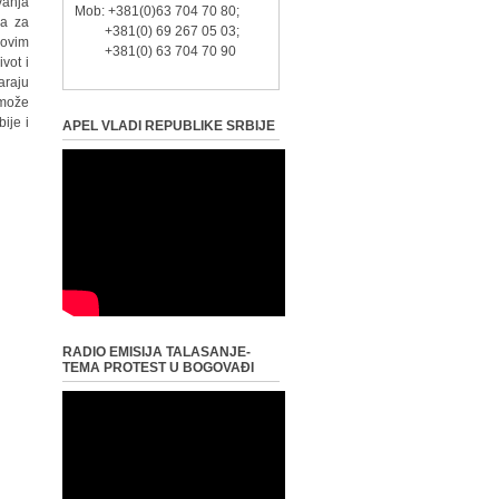
vanja
Mob: +381(0)63 704 70 80;
ra za
+381(0) 69 267 05 03;
 ovim
+381(0) 63 704 70 90
vot i
araju
 može
ije i
APEL VLADI REPUBLIKE SRBIJE
RADIO EMISIJA TALASANJE-
TEMA PROTEST U BOGOVAĐI