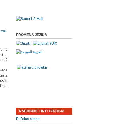
PROMENA JEZIKA
prema
biju,
a duž
svega
om iz
hovih
dima,
RADIONICE I INTEGRACIJA
Početna strana