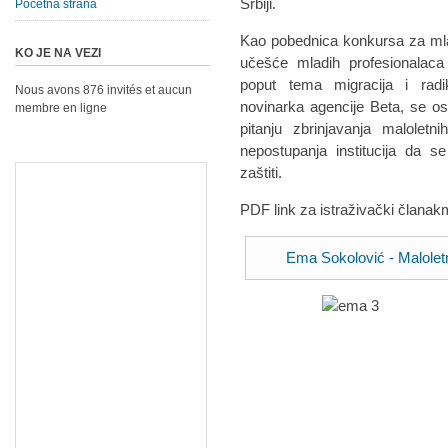
Srbiji.
Početna strana
Kao pobednica konkursa za mlad
KO JE NA VEZI
učešće mladih profesionalaca
poput tema migracija i radi
Nous avons 876 invités et aucun
novinarka agencije Beta, se o
membre en ligne
pitanju zbrinjavanja maloletni
nepostupanja institucija da se
zaštiti.
PDF link za istraživački člana
Ema Sokolović - Maloletn