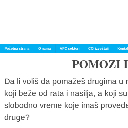
Početna strana
O nama
APC sektori
COI izveštaji
Konta
POMOZI 
Da li voliš da pomažeš drugima u n
koji beže od rata i nasilja, a koji 
slobodno vreme koje imaš provedeš
druge?