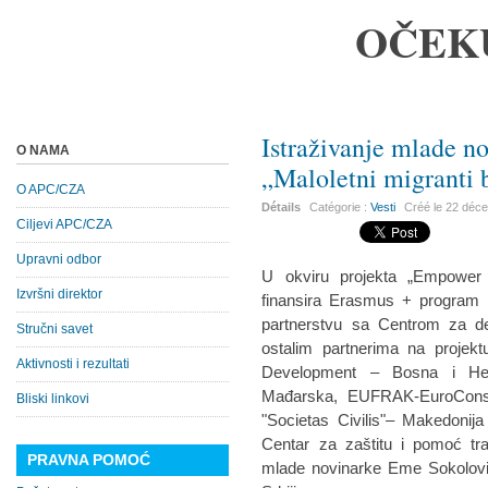
OČEK
Istraživanje mlade n
O NAMA
„Maloletni migranti b
O APC/CZA
Détails
Catégorie :
Vesti
Créé le
22 déc
Ciljevi APC/CZA
Upravni odbor
U okviru projekta „Empower f
Izvršni direktor
finansira Erasmus + program E
partnerstvu sa Centrom za d
Stručni savet
ostalim partnerima na projekt
Aktivnosti i rezultati
Development – Bosna i Her
Mađarska, EUFRAK-EuroConsu
Bliski linkovi
"Societas Civilis"– Makedonija
Centar za zaštitu i pomoć tra
PRAVNA POMOĆ
mlade novinarke Eme Sokolović