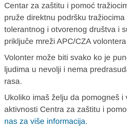
Centar za zaštitu i pomoć tražioci
pruže direktnu podršku tražiocima 
tolerantnog i otvorenog društva i 
priključe mreži APC/CZA volontera
Volonter može biti svako ko je pu
ljudima u nevolji i nema predrasuda
rasa.
Ukoliko imaš želju da pomogneš i 
aktivnosti Centra za zaštitu i po
nas za više informacija.