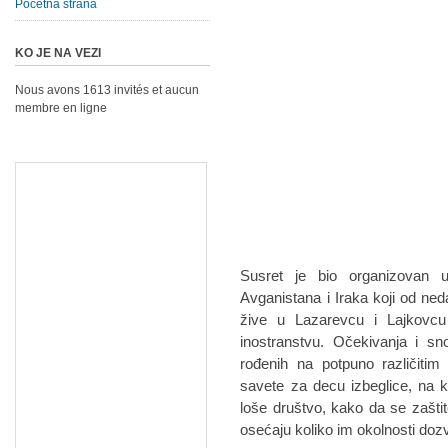
Početna strana
KO JE NA VEZI
Nous avons 1613 invités et aucun
membre en ligne
Susret je bio organizovan 
Avganistana i Iraka koji od ne
žive u Lazarevcu i Lajkovcu
inostranstvu. Očekivanja i sno
rođenih na potpuno različitim
savete za decu izbeglice, na 
loše društvo, kako da se zašti
osećaju koliko im okolnosti dozv