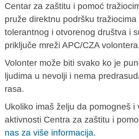
Centar za zaštitu i pomoć tražioci
pruže direktnu podršku tražiocima 
tolerantnog i otvorenog društva i 
priključe mreži APC/CZA volontera
Volonter može biti svako ko je pu
ljudima u nevolji i nema predrasuda
rasa.
Ukoliko imaš želju da pomogneš i 
aktivnosti Centra za zaštitu i po
nas za više informacija.