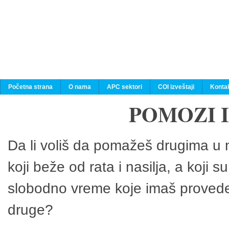
Početna strana
O nama
APC sektori
COI izveštaji
Konta
POMOZI 
Da li voliš da pomažeš drugima u n
koji beže od rata i nasilja, a koji 
slobodno vreme koje imaš provedeš
druge?