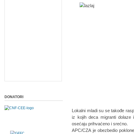
DONATORI
Lokalni mladi su se takođe raspi
iz kojih deca migranti dolaze
osećaju prihvaćeno i srećno.
APC/CZA je obezbedio poklone 