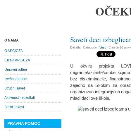
OČEK
Saveti deci izbeglic
O NAMA
Détails
Catégorie :
Vesti
Créé le
10 janv
O APC/CZA
Ciljevi APC/CZA
U okviru projekta LOV
Upravni odbor
migrante/azilante/osobe kojima 
bez diskriminacije, finansir
Izvršni direktor
zajedno sa Školom za obrazo
Stručni savet
organizovao integracijskih dog
Aktivnosti i rezultati
mladi đaci ove škole.
Bliski linkovi
PRAVNA POMOĆ