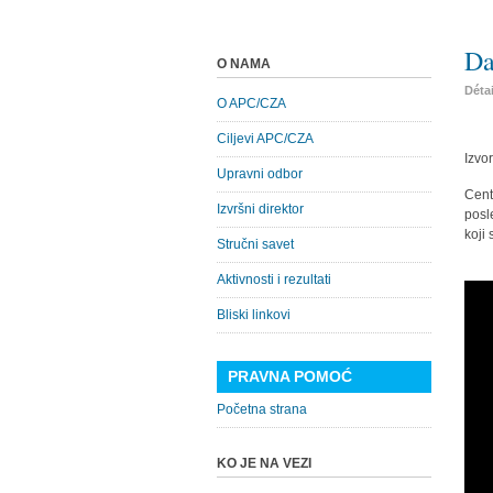
Da
O NAMA
Déta
O APC/CZA
Ciljevi APC/CZA
Izvo
Upravni odbor
Cent
Izvršni direktor
posl
koji 
Stručni savet
Aktivnosti i rezultati
Bliski linkovi
PRAVNA POMOĆ
Početna strana
KO JE NA VEZI