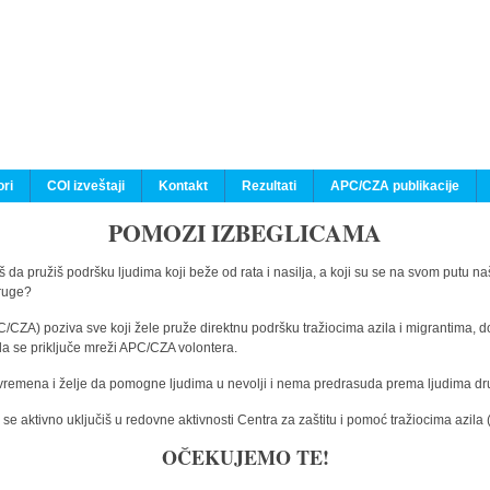
ri
COI izveštaji
Kontakt
Rezultati
APC/CZA publikacije
POMOZI IZBEGLICAMA
 da pružiš podršku ljudima koji beže od rata i nasilja, a koji su se na svom putu na
druge?
C/CZA) poziva sve koji žele pruže direktnu podršku tražiocima azila i migrantima, d
da se priključe mreži APC/CZA volontera.
vremena i želje da pomogne ljudima u nevolji i nema predrasuda prema ljudima drugi
e aktivno uključiš u redovne aktivnosti Centra za zaštitu i pomoć tražiocima azil
OČEKUJEMO TE!