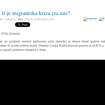
 li je migrantska kriza iza nas?
ils
Catégorie :
Vesti
Créé le
12 décembre 2017
r: RTS1 Dnevnik
ar za pružanje pomoći tražiocima azila obeležio je danas deset godina ra
ednje tri su bile prilično burne. Direktor Centra Radoš Đurović govorio je za RTS o
su najveći problemi izbeglica u Srbiji.