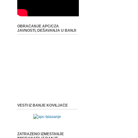
OBRAĆANJE APC/CZA
JAVNOSTI, DEŠAVANJA U BANJI
VESTI IZ BANJE KOVILJAČE
ZATRAZENO IZMESTANJE