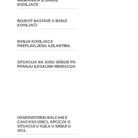
IMIGRANATA IZ BANJE
KOVILJAČE
BOJKOT NASTAVE U BANJI
KOVILJAČI
BANJA KOVILJACA
PREPLAVLJENA AZILANTIMA
SITUACIJA NA JUGU SRBIJE PO
PITANJU ILEGALNIH MIGRACIJA
OSSERVATORIO BALCANI E
CAUCASO (OBC), APC/CZA O
SITUACIJI U AZILU U SRBIJI U
2011.