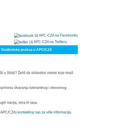
APC-CZA na Facebooku
APC-CZA na Twitteru
Studentska praksa u APC/CZA
šli u Srbiji? Želiš da slobodno vreme koje imaš
oprinesu stvaranju tolerantnog i otvorenog
h nacija, vera ili rasa.
a (APC/CZA)
kontaktiraj nas za više informacija.