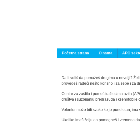
Početna strana
O nama
APC sekto
Da li voliš da pomažeš drugima u nevolji? Želiš
provedeš radeći nešto korisno i za sebe i za 
Centar za zaštitu i pomoć tražiocima azila (AP
društva i suzbijanju predrasuda i ksenofobije 
Volonter može biti svako ko je punoletan, ima 
Ukoliko imaš želju da pomogneš i vremena da s