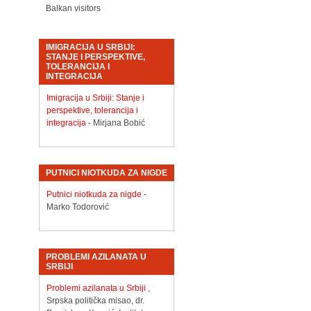
Balkan visitors
IMIGRACIJA U SRBIJI:
STANJE I PERSPEKTIVE,
TOLERANCIJA I
INTEGRACIJA
Imigracija u Srbiji: Stanje i
perspektive, tolerancija i
integracija
- Mirjana Bobić
PUTNICI NIOTKUDA ZA NIGDE
Putnici niotkuda za nigde
-
Marko Todorović
PROBLEMI AZILANATA U
SRBIJI
Problemi azilanata u Srbiji
,
Srpska politička misao, dr.