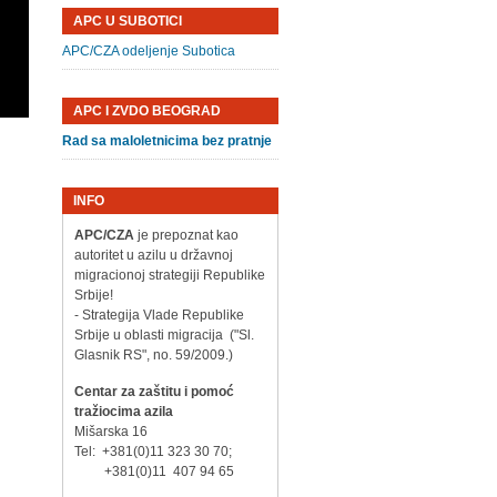
APC U SUBOTICI
APC/CZA odeljenje Subotica
APC I ZVDO BEOGRAD
Rad sa maloletnicima bez pratnje
INFO
APC/CZA
je prepoznat kao
autoritet u azilu u državnoj
migracionoj strategiji Republike
Srbije!
- Strategija Vlade Republike
Srbije u oblasti migracija ("Sl.
Glasnik RS", no. 59/2009.)
Centar za zaštitu i pomoć
tražiocima azila
Mišarska 16
Tel: +381(0)11 323 30 70;
+381(0)11 407 94 65