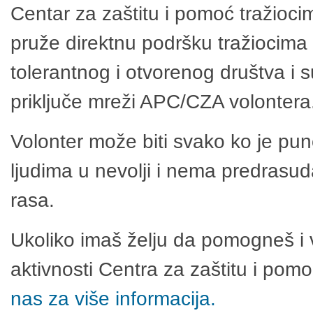
Centar za zaštitu i pomoć tražioci
pruže direktnu podršku tražiocima 
tolerantnog i otvorenog društva i 
priključe mreži APC/CZA volontera
Volonter može biti svako ko je pu
ljudima u nevolji i nema predrasuda
rasa.
Ukoliko imaš želju da pomogneš i 
aktivnosti Centra za zaštitu i po
nas za više informacija.