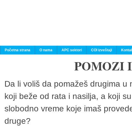
Početna strana
O nama
APC sektori
COI izveštaji
Konta
POMOZI 
Da li voliš da pomažeš drugima u n
koji beže od rata i nasilja, a koji 
slobodno vreme koje imaš provedeš
druge?