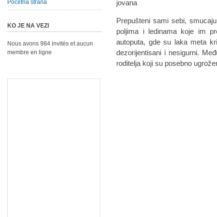
Početna strana
Prepušteni sami sebi, smucaju
KO JE NA VEZI
poljima i ledinama koje im pr
autoputa, gde su laka meta kri
Nous avons 984 invités et aucun
dezorijentisani i nesigurni. Međ
membre en ligne
roditelja koji su posebno ugrožen