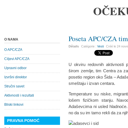
OČEK
Poseta APC/CZA tima
O NAMA
Détails
Catégorie :
Vesti
Créé le
24 nov
O APC/CZA
Ciljevi APC/CZA
U okviru redovnih aktivnosti 
Upravni odbor
širom zemlje, tim Centra za za
posetio region oko Šida – Adaše
Izvršni direktor
smeštaju i izvan centara.
Stručni savet
Temperature su niske, migrant
Aktivnosti i rezultati
lošem fizičkom stanju. Navo
Bliski linkovi
Adaševcima ni usled hladnoće.
no da su im tamo rekli da za nj
PRAVNA POMOĆ