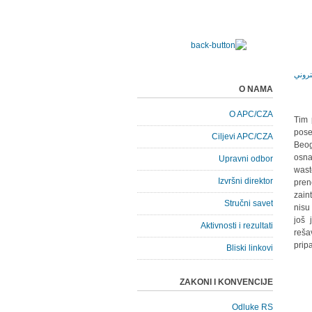
O NAMA
O APC/CZA
Tim 
pose
Ciljevi APC/CZA
Beog
osna
Upravni odbor
wast
Izvršni direktor
pren
zain
Stručni savet
nisu
još 
Aktivnosti i rezultati
reša
prip
Bliski linkovi
ZAKONI I KONVENCIJE
Odluke RS