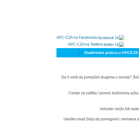
APC-CZA na Facebooku
APC-CZA na Twitteru
Studentska praksa u APC/CZA
Da li voliš da pomažeš drugima u nevolji? Želi
Centar za zaštitu i pomoć tražiocima azil
Volonter može biti svak
Ukoliko imaš želju da pomogneš i vremena da