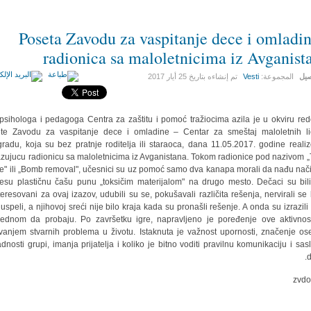
Poseta Zavodu za vaspitanje dece i omladin
radionica sa maloletnicima iz Avganist
صيل
المجموعة:
Vesti
تم إنشاءه بتاريخ
25 أيار 2017
psihologa i pedagoga Centra za zaštitu i pomoć tražiocima azila je u okviru re
te Zavodu za vaspitanje dece i omladine – Centar za smeštaj maloletnih l
radu, koja su bez pratnje roditelja ili staraoca, dana 11.05.2017. godine reali
zujucu radionicu sa maloletnicima iz Avganistana. Tokom radionice pod nazivom „
e" ili „Bomb removal", učesnici su uz pomoć samo dva kanapa morali da nađu nač
esu plastičnu čašu punu „toksičim materijalom" na drugo mesto. Dečaci su bili
teresovani za ovaj izazov, udubili su se, pokušavali različita rešenja, nervirali se
 uspeli, a njihovoj sreći nije bilo kraja kada su pronašli rešenje. A onda su izrazili 
jednom da probaju. Po završetku igre, napravljeno je poređenje ove aktivnos
vanjem stvarnih problema u životu. Istaknuta je važnost upornosti, značenje os
adnosti grupi, imanja prijatelja i koliko je bitno voditi pravilnu komunikaciju i sasl
d