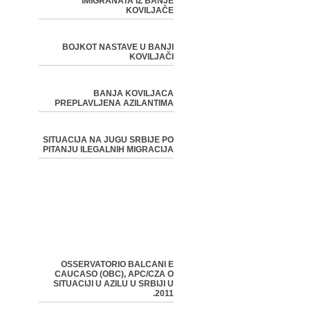
IMIGRANATA IZ BANJE
KOVILJAČE
BOJKOT NASTAVE U BANJI
KOVILJAČI
BANJA KOVILJACA
PREPLAVLJENA AZILANTIMA
SITUACIJA NA JUGU SRBIJE PO
PITANJU ILEGALNIH MIGRACIJA
OSSERVATORIO BALCANI E
CAUCASO (OBC), APC/CZA O
SITUACIJI U AZILU U SRBIJI U
2011.