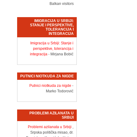
Balkan visitors
IMIGRACIJA U SRBIJI:
STANJE I PERSPEKTIVE,
TOLERANCIJA I
INTEGRACIJA
Imigracija u Srbiji: Stanje i
perspektive, tolerancija i
integracija
- Mirjana Bobić
PUTNICI NIOTKUDA ZA NIGDE
Putnici niotkuda za nigde
-
Marko Todorović
PROBLEMI AZILANATA U
SRBIJI
Problemi azilanata u Srbiji
,
Srpska politička misao, dr.