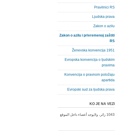
Pravilnici RS
Ljudska prava
Zakon o azilu
Zakon o azilu i privremenoj zaštiti
RS
Ženevska konvencija 1951
Evropska konvencija o ljudskim
pravima
Konvencija o pravnom položaju
apartida
Evropski sud za ljudska prava
KO JE NA VEZI
1043 زائر، ولايوجد أعضاء داخل الموقع