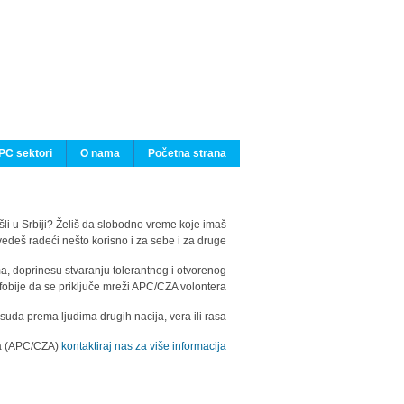
PC sektori
O nama
Početna strana
ašli u Srbiji? Želiš da slobodno vreme koje imaš
edeš radeći nešto korisno i za sebe i za druge?
ma, doprinesu stvaranju tolerantnog i otvorenog
fobije da se priključe mreži APC/CZA volontera.
uda prema ljudima drugih nacija, vera ili rasa.
ila (APC/CZA)
kontaktiraj nas za više informacija.