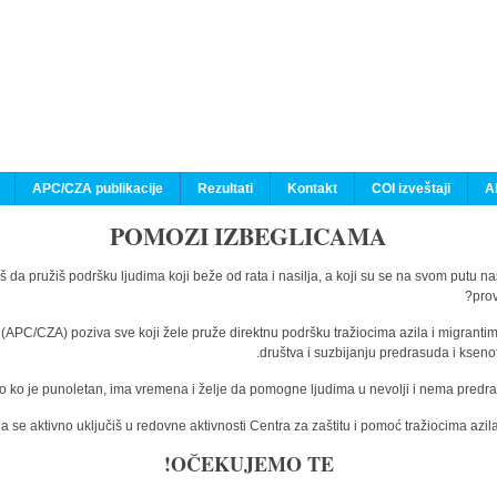
APC/CZA publikacije
Rezultati
Kontakt
COI izveštaji
A
POMOZI IZBEGLICAMA
š da pružiš podršku ljudima koji beže od rata i nasilja, a koji su se na svom putu n
prov
a (APC/CZA) poziva sve koji žele pruže direktnu podršku tražiocima azila i migranti
društva i suzbijanju predrasuda i kseno
o ko je punoletan, ima vremena i želje da pomogne ljudima u nevolji i nema predras
 se aktivno uključiš u redovne aktivnosti Centra za zaštitu i pomoć tražiocima az
OČEKUJEMO TE!