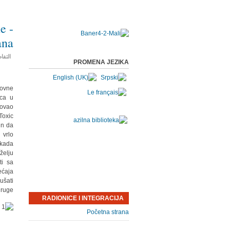
e -
ana
التفا
PROMENA JEZIKA
dovne
ica u
zovao
Toxic
in da
 vrlo
 kada
želju
ti sa
ećaja
ušati
ruge.
RADIONICE I INTEGRACIJA
Početna strana