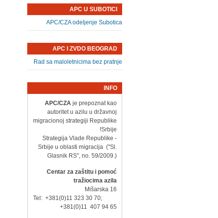
APC U SUBOTICI
APC/CZA odeljenje Subotica
APC I ZVDO BEOGRAD
Rad sa maloletnicima bez pratnje
INFO
APC/CZA
je prepoznat kao
autoritet u azilu u državnoj
migracionoj strategiji Republike
Srbije!
- Strategija Vlade Republike
Srbije u oblasti migracija ("Sl.
Glasnik RS", no. 59/2009.)
Centar za zaštitu i pomoć
tražiocima azila
Mišarska 16
Tel: +381(0)11 323 30 70;
+381(0)11 407 94 65