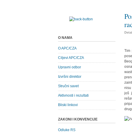
Po
ra
Detal
O NAMA
O APC/CZA
Tim 
pose
Ciljevi APC/CZA
Beog
osna
Upravni odbor
wast
Izvršni direktor
pren
zain
Stručni savet
nisu
još 
Aktivnosti i rezultati
reša
prip
Bliski linkovi
drug
ZAKONI I KONVENCIJE
Odluke RS