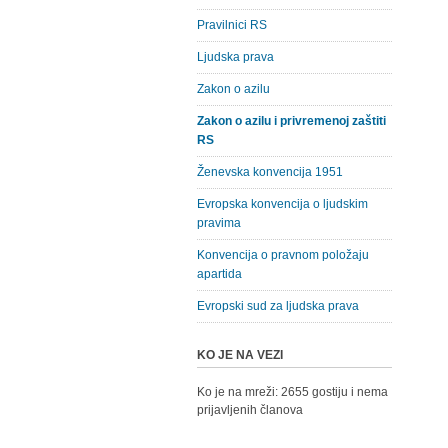
Pravilnici RS
Ljudska prava
Zakon o azilu
Zakon o azilu i privremenoj zaštiti
RS
Ženevska konvencija 1951
Evropska konvencija o ljudskim
pravima
Konvencija o pravnom položaju
apartida
Evropski sud za ljudska prava
KO JE NA VEZI
Ko je na mreži: 2655 gostiju i nema
prijavljenih članova