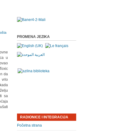
PROMENA JEZIKA
dovne
ica u
zovao
Toxic
in da
 vrlo
 kada
želju
ti sa
ećaja
ušati
RADIONICE I INTEGRACIJA
Početna strana