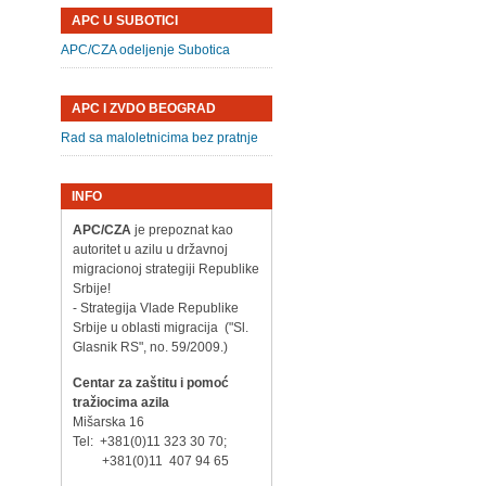
APC U SUBOTICI
APC/CZA odeljenje Subotica
APC I ZVDO BEOGRAD
Rad sa maloletnicima bez pratnje
INFO
APC/CZA
je prepoznat kao
autoritet u azilu u državnoj
migracionoj strategiji Republike
Srbije!
- Strategija Vlade Republike
Srbije u oblasti migracija ("Sl.
Glasnik RS", no. 59/2009.)
Centar za zaštitu i pomoć
tražiocima azila
Mišarska 16
Tel: +381(0)11 323 30 70;
+381(0)11 407 94 65