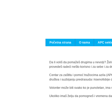
Početna strana
O nama
APC sekto
Da li voliš da pomažeš drugima u nevolji? Želiš
provedeš radeći nešto korisno i za sebe i za 
Centar za zaštitu i pomoć tražiocima azila (AP
društva i suzbijanju predrasuda i ksenofobije 
Volonter može biti svako ko je punoletan, ima 
Ukoliko imaš želju da pomogneš i vremena da s