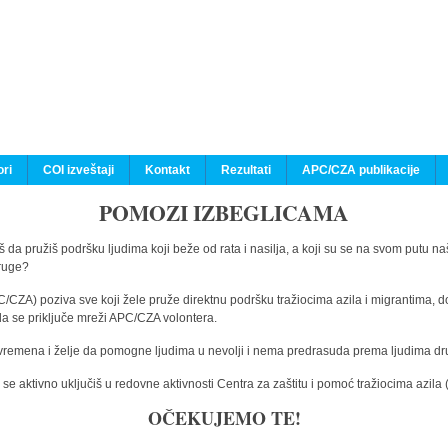
ri
COI izveštaji
Kontakt
Rezultati
APC/CZA publikacije
POMOZI IZBEGLICAMA
 da pružiš podršku ljudima koji beže od rata i nasilja, a koji su se na svom putu na
druge?
C/CZA) poziva sve koji žele pruže direktnu podršku tražiocima azila i migrantima, d
da se priključe mreži APC/CZA volontera.
vremena i želje da pomogne ljudima u nevolji i nema predrasuda prema ljudima drugi
e aktivno uključiš u redovne aktivnosti Centra za zaštitu i pomoć tražiocima azil
OČEKUJEMO TE!