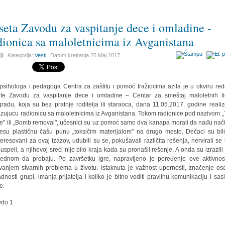
seta Zavodu za vaspitanje dece i omladine -
dionica sa maloletnicima iz Avganistana
ji
Kategorija:
Vesti
Datum kreiranja
25 Maj 2017
psihologa i pedagoga Centra za zaštitu i pomoć tražiocima azila je u okviru re
te Zavodu za vaspitanje dece i omladine – Centar za smeštaj maloletnih l
radu, koja su bez pratnje roditelja ili staraoca, dana 11.05.2017. godine reali
zujucu radionicu sa maloletnicima iz Avganistana. Tokom radionice pod nazivom „
e" ili „Bomb removal", učesnici su uz pomoć samo dva kanapa morali da nađu nač
esu plastičnu čašu punu „toksičim materijalom" na drugo mesto. Dečaci su bili
teresovani za ovaj izazov, udubili su se, pokušavali različita rešenja, nervirali se
 uspeli, a njihovoj sreći nije bilo kraja kada su pronašli rešenje. A onda su izrazili 
jednom da probaju. Po završetku igre, napravljeno je poređenje ove aktivnos
vanjem stvarnih problema u životu. Istaknuta je važnost upornosti, značenje os
adnosti grupi, imanja prijatelja i koliko je bitno voditi pravilnu komunikaciju i sasl
e.