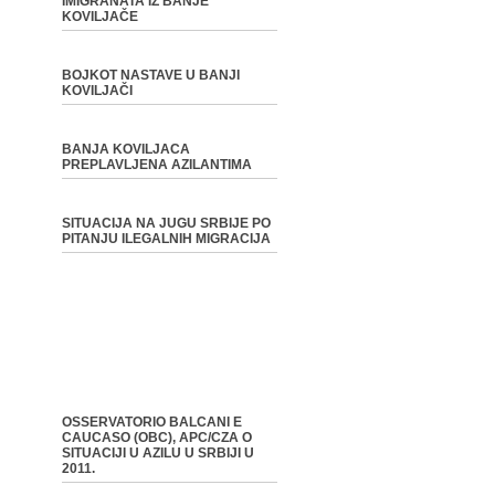
IMIGRANATA IZ BANJE
KOVILJAČE
BOJKOT NASTAVE U BANJI
KOVILJAČI
BANJA KOVILJACA
PREPLAVLJENA AZILANTIMA
SITUACIJA NA JUGU SRBIJE PO
PITANJU ILEGALNIH MIGRACIJA
OSSERVATORIO BALCANI E
CAUCASO (OBC), APC/CZA O
SITUACIJI U AZILU U SRBIJI U
2011.