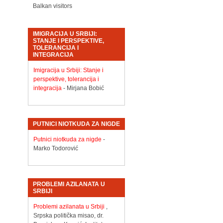
Balkan visitors
IMIGRACIJA U SRBIJI:
STANJE I PERSPEKTIVE,
TOLERANCIJA I
INTEGRACIJA
Imigracija u Srbiji: Stanje i
perspektive, tolerancija i
integracija
- Mirjana Bobić
PUTNICI NIOTKUDA ZA NIGDE
Putnici niotkuda za nigde
-
Marko Todorović
PROBLEMI AZILANATA U
SRBIJI
Problemi azilanata u Srbiji
,
Srpska politička misao, dr.