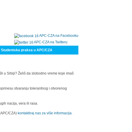
APC-CZA na Facebooku
APC-CZA na Twitteru
Studentska praksa u APC/CZA
šli u Srbiji? Želiš da slobodno vreme koje imaš
oprinesu stvaranju tolerantnog i otvorenog
h nacija, vera ili rasa.
a (APC/CZA)
kontaktiraj nas za više informacija.