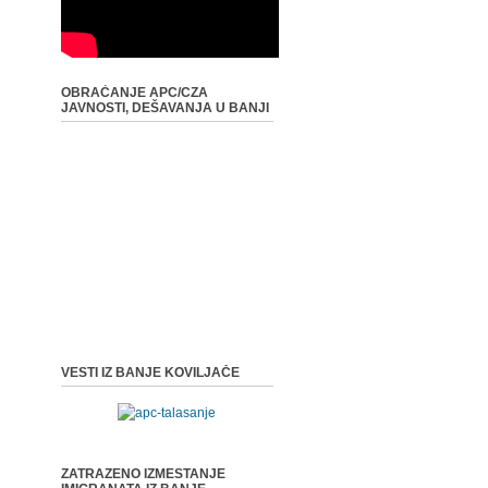
OBRAĆANJE APC/CZA
JAVNOSTI, DEŠAVANJA U BANJI
VESTI IZ BANJE KOVILJAČE
ZATRAZENO IZMESTANJE