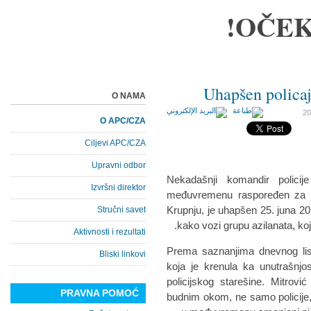
OČEK
Uhapšen policaj
O NAMA
O APC/CZA
Ciljevi APC/CZA
Upravni odbor
Nekadašnji komandir policij
Izvršni direktor
međuvremenu raspoređen za p
Krupnju, je uhapšen 25. juna 20
Stručni savet
kako vozi grupu azilanata, koji
Aktivnosti i rezultati
Prema saznanjima dnevnog lista
Bliski linkovi
koja je krenula ka unutrašnjo
policijskog starešine. Mitrovi
PRAVNA POMOĆ
budnim okom, ne samo policije, v