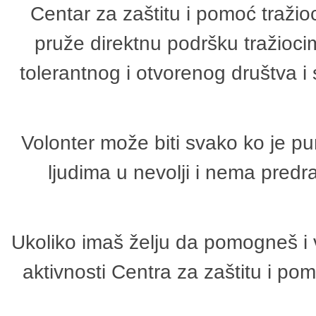
Centar za zaštitu i pomoć tražio
pruže direktnu podršku tražioci
tolerantnog i otvorenog društva i
Volonter može biti svako ko je p
ljudima u nevolji i nema predr
Ukoliko imaš želju da pomogneš i 
aktivnosti Centra za zaštitu i p