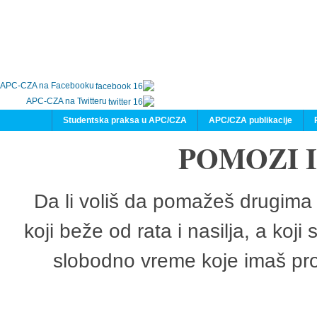
APC-CZA na Facebooku
APC-CZA na Twitteru
Studentska praksa u APC/CZA
APC/CZA publikacije
POMOZI 
Da li voliš da pomažeš drugima 
koji beže od rata i nasilja, a koji
slobodno vreme koje imaš pro