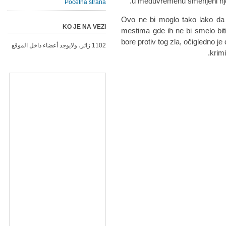
u međuvremenu smenjeni njego
Početna strana
"Ovo ne bi moglo tako lako da
KO JE NA VEZI
mestima gde ih ne bi smelo biti.
bore protiv tog zla, očigledno j
1102 زائر، ولايوجد أعضاء داخل الموقع
krimi