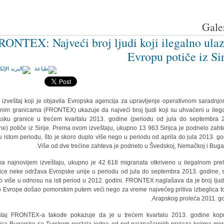
Galer
RONTEX: Najveći broj ljudi koji ilegalno ulaz
Evropu potiče iz Sir
 izveštaj koji je objavila Evropska agencija za upravljenje operativnom saradnj
jnim granicama (FRONTEX) ukazuje da najveći broj ljudi koji su uhvaćeni u ileg
asku granice u trećem kvartalu 2013. godine (periodu od jula do septembra 
ne) potiče iz Sirije. Prema ovom izveštaju, ukupno 13 963 Sirijca je podnelo zaht
 u istom periodu, što je skoro duplo više nego u periodu od aprila do jula 2013. go
Više od dve trećine zahteva je podneto u Švedskoj, Nemačkoj i Bugar
a najnovijem izveštaju, ukupno je 42 618 migranata otkriveno u ilegalnom pre
ice neke održava Evropske unije u periodu od jula do septembra 2013. godine, 
o više u odnosu na isti period u 2012. godini. FRONTEX naglašava da je broj ljudi
o Evrope došao pomorskim putem veći nego za vreme najvećeg priliva izbeglica 
Arapskog proleća 2011. go
štaj FRONTEX-a takođe pokazuje da je u trećem kvartalu 2013. godine ko