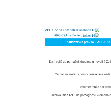
APC-CZA na Facebooku
APC-CZA na Twitteru
Studentska praksa u APC/CZA
Da li voliš da pomažeš drugima u nevolji? Želi
Centar za zaštitu i pomoć tražiocima azil
Volonter može biti svak
Ukoliko imaš želju da pomogneš i vremena da