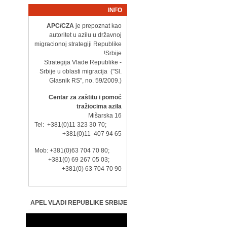
INFO
APC/CZA
je prepoznat kao
autoritet u azilu u državnoj
migracionoj strategiji Republike
Srbije!
- Strategija Vlade Republike
Srbije u oblasti migracija ("Sl.
Glasnik RS", no. 59/2009.)
Centar za zaštitu i pomoć
tražiocima azila
Mišarska 16
Tel: +381(0)11 323 30 70;
+381(0)11 407 94 65
Mob: +381(0)63 704 70 80;
+381(0) 69 267 05 03;
+381(0) 63 704 70 90
APEL VLADI REPUBLIKE SRBIJE