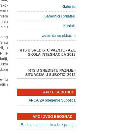
anti,
rsko-
Galerije
jveće
anjem
Saradnici i prijatelji
rtalu
Kontakt
dinu.
Zelim da se uključim
malog
đenju
il, u
RTS U SREDISTU PAZNJE - AZIL
CR je
SKOLA INTEGRACIJA 2013
riji,
33 km
skom.
RTS U SREDISTU PAZNJE -
SITUACIJA U SUBOTICI 2012
ovinu
štitu.
APC U SUBOTICI
APC/CZA odeljenje Subotica
APC I ZVDO BEOGRAD
Rad sa maloletnicima bez pratnje