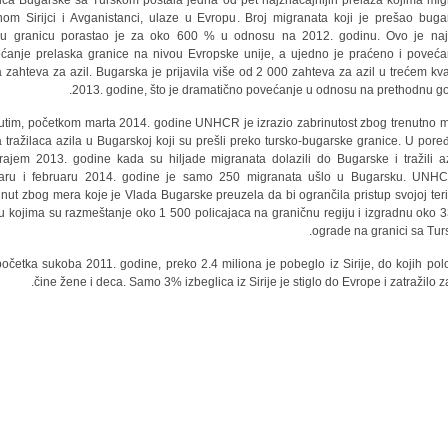
ica Bugarske sa Turskom postala jedna od pet najznačajnijih prelaza kojima migr
nom Sirijci i Avganistanci, ulaze u Evropu. Broj migranata koji je prešao buga
ku granicu porastao je za oko 600 % u odnosu na 2012. godinu. Ovo je na
ćanje prelaska granice na nivou Evropske unije, a ujedno je praćeno i poveć
a zahteva za azil. Bugarska je prijavila više od 2 000 zahteva za azil u trećem kva
2013. godine, što je dramatično povećanje u odnosu na prethodnu go
tim, početkom marta 2014. godine UNHCR je izrazio zabrinutost zbog trenutno 
a tražilaca azila u Bugarskoj koji su prešli preko tursko-bugarske granice. U pore
rajem 2013. godine kada su hiljade migranata dolazili do Bugarske i tražili az
aru i februaru 2014. godine je samo 250 migranata ušlo u Bugarsku. UNH
inut zbog mera koje je Vlada Bugarske preuzela da bi ogrančila pristup svojoj terito
 kojima su razmeštanje oko 1 500 policajaca na graničnu regiju i izgradnu oko 
ograde na granici sa Tur
očetka sukoba 2011. godine, preko 2.4 miliona je pobeglo iz Sirije, do kojih pol
čine žene i deca. Samo 3% izbeglica iz Sirije je stiglo do Evrope i zatražilo za