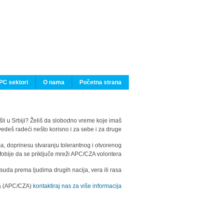
PC sektori
O nama
Početna strana
ašli u Srbiji? Želiš da slobodno vreme koje imaš
edeš radeći nešto korisno i za sebe i za druge?
ma, doprinesu stvaranju tolerantnog i otvorenog
fobije da se priključe mreži APC/CZA volontera.
uda prema ljudima drugih nacija, vera ili rasa.
ila (APC/CZA)
kontaktiraj nas za više informacija.