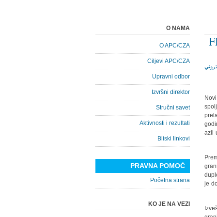
O NAMA
F
O APC/CZA
Ciljevi APC/CZA
Upravni odbor
Izvršni direktor
Novi
spol
Stručni savet
prel
Aktivnosti i rezultati
godi
azil
Bliski linkovi
Prem
PRAVNA POMOĆ
gran
dupl
Početna strana
je d
KO JE NA VEZI
Izve