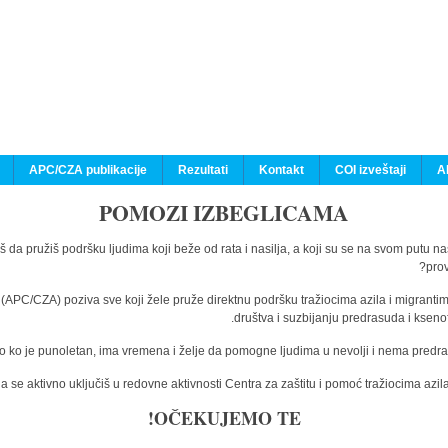
APC/CZA publikacije
Rezultati
Kontakt
COI izveštaji
A
POMOZI IZBEGLICAMA
š da pružiš podršku ljudima koji beže od rata i nasilja, a koji su se na svom putu n
prov
a (APC/CZA) poziva sve koji žele pruže direktnu podršku tražiocima azila i migranti
društva i suzbijanju predrasuda i kseno
o ko je punoletan, ima vremena i želje da pomogne ljudima u nevolji i nema predras
 se aktivno uključiš u redovne aktivnosti Centra za zaštitu i pomoć tražiocima az
OČEKUJEMO TE!