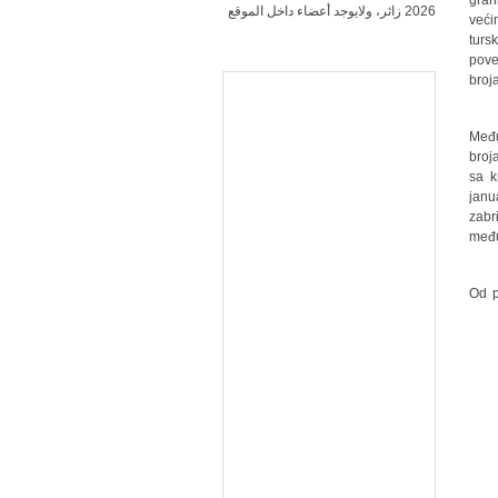
gran
2026 زائر، ولايوجد أعضاء داخل الموقع
veći
turs
pove
broj
Među
broj
sa k
janu
zabr
među
Od p