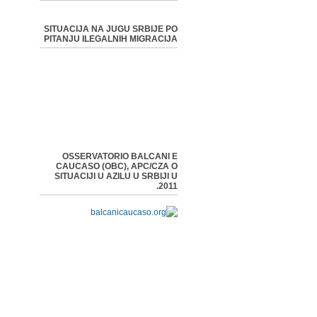
SITUACIJA NA JUGU SRBIJE PO
PITANJU ILEGALNIH MIGRACIJA
OSSERVATORIO BALCANI E
CAUCASO (OBC), APC/CZA O
SITUACIJI U AZILU U SRBIJI U
2011.