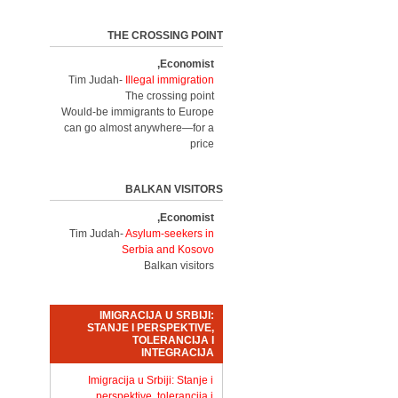
THE CROSSING POINT
Economist,
Tim Judah-
Illegal immigration
The crossing point
Would-be immigrants to Europe
can go almost anywhere—for a
price
BALKAN VISITORS
Economist,
Tim Judah-
Asylum-seekers in
Serbia and Kosovo
Balkan visitors
IMIGRACIJA U SRBIJI:
STANJE I PERSPEKTIVE,
TOLERANCIJA I
INTEGRACIJA
Imigracija u Srbiji: Stanje i
perspektive, tolerancija i