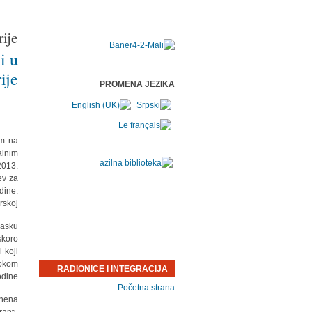
ije
i u
ije
PROMENA JEZIKA
om na
alnim
2013.
ev za
dine.
skoj.
lasku
skoro
 koji
tokom
RADIONICE I INTEGRACIJA
dine.
Početna strana
pnena