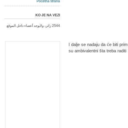
Početna strana
KO JE NA VEZI
2544 زائر، ولايوجد أعضاء داخل الموقع
I dalje se nadaju da će biti prim
su ambivalentni šta treba radit