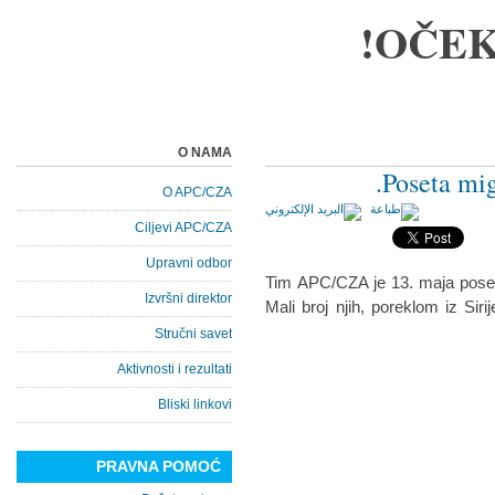
OČEK
O NAMA
Poseta mig
O APC/CZA
Ciljevi APC/CZA
Upravni odbor
Tim APC/CZA je 13. maja poset
Izvršni direktor
Mali broj njih, poreklom iz Siri
Stručni savet
Aktivnosti i rezultati
Bliski linkovi
PRAVNA POMOĆ