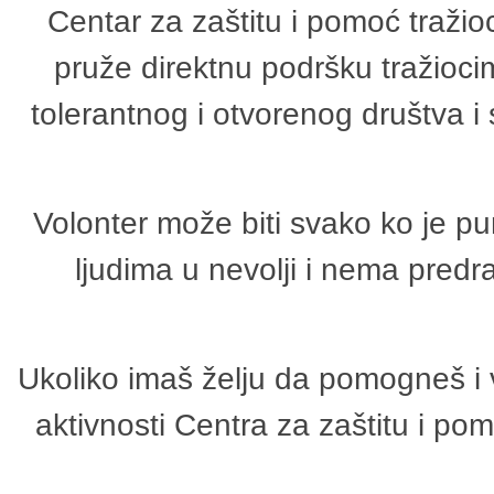
Centar za zaštitu i pomoć tražio
pruže direktnu podršku tražioci
tolerantnog i otvorenog društva i
Volonter može biti svako ko je p
ljudima u nevolji i nema predr
Ukoliko imaš želju da pomogneš i 
aktivnosti Centra za zaštitu i p