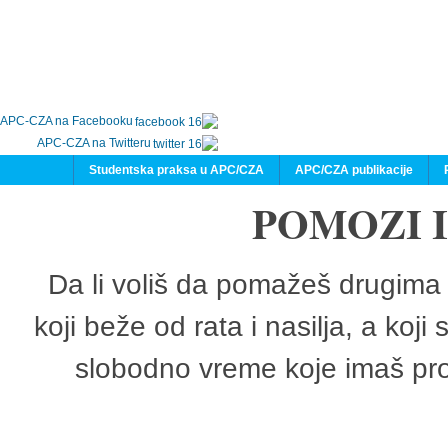
APC-CZA na Facebooku
APC-CZA na Twitteru
Studentska praksa u APC/CZA
APC/CZA publikacije
POMOZI 
Da li voliš da pomažeš drugima 
koji beže od rata i nasilja, a koji
slobodno vreme koje imaš pro