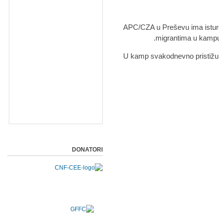
APC/CZA u Preševu ima isture
migrantima u kampu, 
U kamp svakodnevno pristižu no
DONATORI