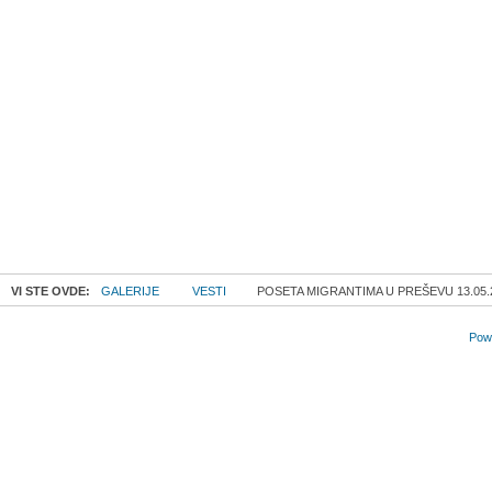
VI STE OVDE:
GALERIJE
VESTI
POSETA MIGRANTIMA U PREŠEVU 13.05.
Powe