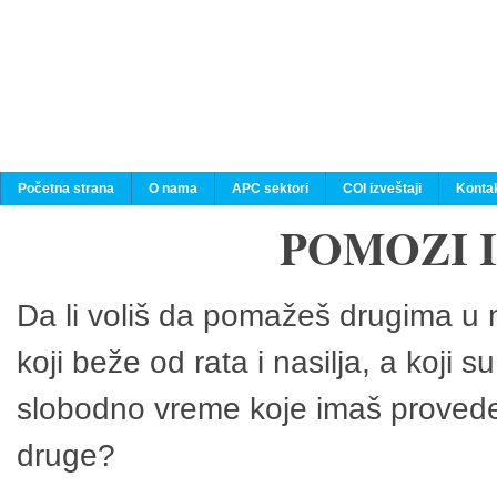
Početna strana
O nama
APC sektori
COI izveštaji
Konta
POMOZI 
Da li voliš da pomažeš drugima u n
koji beže od rata i nasilja, a koji 
slobodno vreme koje imaš provedeš
druge?