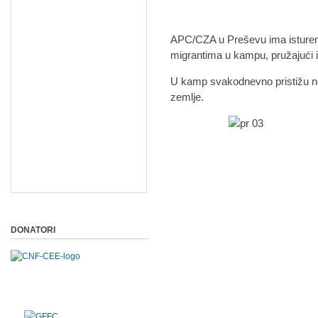
APC/CZA u Preševu ima istureno
migrantima u kampu, pružajući im
U kamp svakodnevno pristižu nov
zemlje.
DONATORI