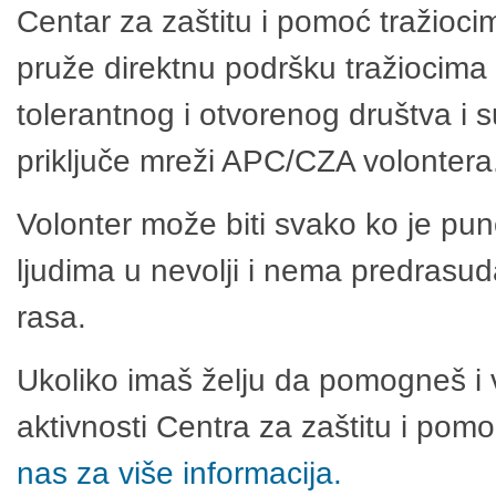
Centar za zaštitu i pomoć tražioci
pruže direktnu podršku tražiocima 
tolerantnog i otvorenog društva i 
priključe mreži APC/CZA volontera
Volonter može biti svako ko je pu
ljudima u nevolji i nema predrasuda
rasa.
Ukoliko imaš želju da pomogneš i 
aktivnosti Centra za zaštitu i po
nas za više informacija.