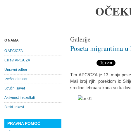
OČEK
Galerije
O NAMA
Poseta migrantima u 
O APC/CZA
Ciljevi APC/CZA
Upravni odbor
Tim APC/CZA je 13. maja poset
Izvršni direktor
Mali broj njih, poreklom iz Siri
sredine februara kada su tu dov
Stručni savet
Aktivnosti i rezultati
Bliski linkovi
PRAVNA POMOĆ