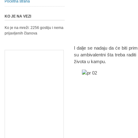
Početna strana
KO JE NA VEZI
Ko je na mreži: 2256 gostiju i nema
prijavljenih članova
I dalje se nadaju da će biti prim
su ambivalentni šta treba radit
života u kampu.