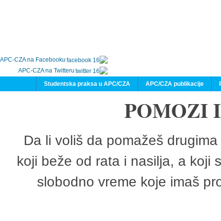
APC-CZA na Facebooku
APC-CZA na Twitteru
Studentska praksa u APC/CZA
APC/CZA publikacije
POMOZI 
Da li voliš da pomažeš drugima 
koji beže od rata i nasilja, a koji
slobodno vreme koje imaš pro