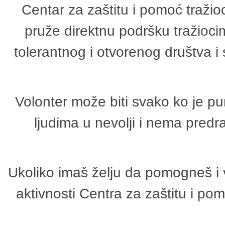
Centar za zaštitu i pomoć tražio
pruže direktnu podršku tražioci
tolerantnog i otvorenog društva i
Volonter može biti svako ko je p
ljudima u nevolji i nema predr
Ukoliko imaš želju da pomogneš i 
aktivnosti Centra za zaštitu i p