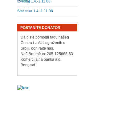
Izveštaj 1.4.-1.11.08.
Statistika 1.4 -1.11.08
POSTANITE DONATOR
Da biste pomogli radu našeg
Centra i zaštiti ugroženih u
Srbiji, donirajte nas.
Naš žiro račun: 205-125688-63
Komercijalna banka a.d.
Beograd