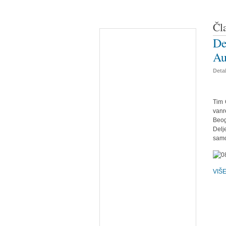
Čl
De
Au
Detal
Tim 
vanr
Beog
Delj
samo
VIŠ