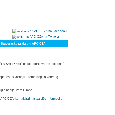
APC-CZA na Facebooku
APC-CZA na Twitteru
Studentska praksa u APC/CZA
šli u Srbiji? Želiš da slobodno vreme koje imaš
oprinesu stvaranju tolerantnog i otvorenog
h nacija, vera ili rasa.
a (APC/CZA)
kontaktiraj nas za više informacija.