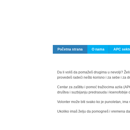
Početna strana
O nama
APC sekto
Da li voliš da pomažeš drugima u nevolji? Želiš
provedeš radeći nešto korisno i za sebe i za 
Centar za zaštitu i pomoć tražiocima azila (AP
društva i suzbijanju predrasuda i ksenofobije 
Volonter može biti svako ko je punoletan, ima 
Ukoliko imaš želju da pomogneš i vremena da s