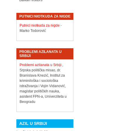
Balkan visitors
PUTNICI NIOTKUDA ZA NIGDE
Putnici niotkuda za nigde
-
Marko Todorović
PROBLEMI AZILANATA U
SRBIJI
Problemi azilanata u Srbiji
,
Srpska politička misao, dr.
Branislava Knezić, Institut za
kriminiloška i sociološka
istraživanja i Vojin Vidanović,
magistar političkih nauka,
asistent FPN-a, Univerziteta u
Beogradu
AZIL U SRBIJI