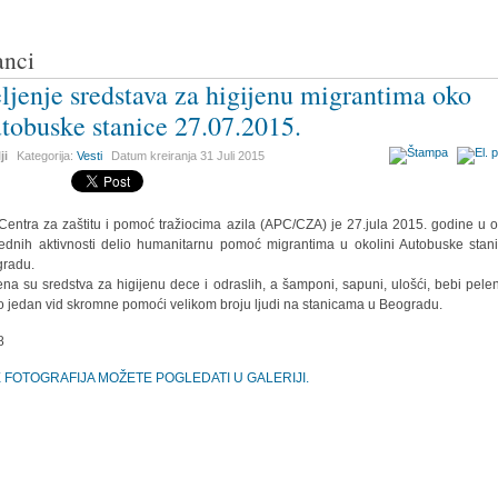
anci
ljenje sredstava za higijenu migrantima oko
tobuske stanice 27.07.2015.
ji
Kategorija:
Vesti
Datum kreiranja
31 Juli 2015
Centra za zaštitu i pomoć tražiocima azila (APC/CZA) je 27.jula 2015. godine u o
ednih aktivnosti delio humanitarnu pomoć migrantima u okolini Autobuske stan
radu.
ena su sredstva za higijenu dece i odraslih, a šamponi, sapuni, ulošći, bebi pele
 jedan vid skromne pomoći velikom broju ljudi na stanicama u Beogradu.
E FOTOGRAFIJA MOŽETE POGLEDATI U GALERIJI.