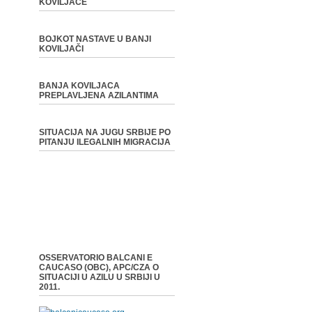
KOVILJAČE
BOJKOT NASTAVE U BANJI
KOVILJAČI
BANJA KOVILJACA
PREPLAVLJENA AZILANTIMA
SITUACIJA NA JUGU SRBIJE PO
PITANJU ILEGALNIH MIGRACIJA
OSSERVATORIO BALCANI E
CAUCASO (OBC), APC/CZA O
SITUACIJI U AZILU U SRBIJI U
2011.