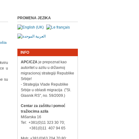
PROMENA JEZIKA
INFO
APC/CZA
je prepoznat kao
kviru
autoritet u azilu u državnoj
ice u
migracionoj strategiji Republike
Srbije!
ne su
- Strategija Vlade Republike
Srbije u oblasti migracija ("Sl.
Glasnik RS", no. 59/2009.)
Centar za zaštitu i pomoć
tražiocima azila
Mišarska 16
Tel: +381(0)11 323 30 70;
+381(0)11 407 94 65
Mob: +381(0)63 704 70 80;