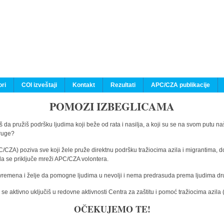
ri
COI izveštaji
Kontakt
Rezultati
APC/CZA publikacije
POMOZI IZBEGLICAMA
 da pružiš podršku ljudima koji beže od rata i nasilja, a koji su se na svom putu na
druge?
C/CZA) poziva sve koji žele pruže direktnu podršku tražiocima azila i migrantima, d
da se priključe mreži APC/CZA volontera.
vremena i želje da pomogne ljudima u nevolji i nema predrasuda prema ljudima drugi
e aktivno uključiš u redovne aktivnosti Centra za zaštitu i pomoć tražiocima azil
OČEKUJEMO TE!