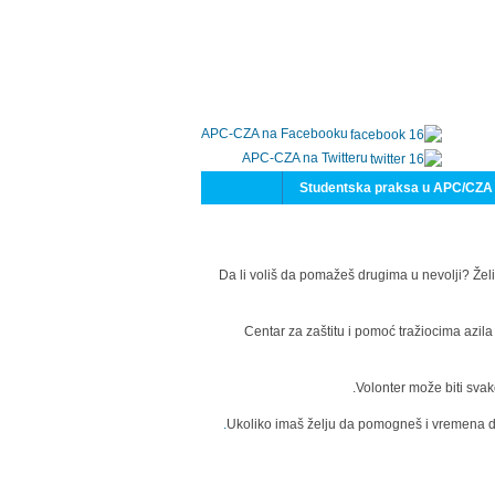
APC-CZA na Facebooku
APC-CZA na Twitteru
Studentska praksa u APC/CZA
Da li voliš da pomažeš drugima u nevolji? Želi
Centar za zaštitu i pomoć tražiocima azil
Volonter može biti svak
Ukoliko imaš želju da pomogneš i vremena da