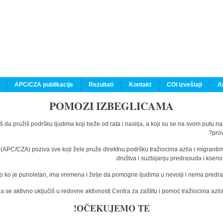
APC/CZA publikacije
Rezultati
Kontakt
COI izveštaji
A
POMOZI IZBEGLICAMA
š da pružiš podršku ljudima koji beže od rata i nasilja, a koji su se na svom putu n
prov
a (APC/CZA) poziva sve koji žele pruže direktnu podršku tražiocima azila i migranti
društva i suzbijanju predrasuda i kseno
o ko je punoletan, ima vremena i želje da pomogne ljudima u nevolji i nema predras
 se aktivno uključiš u redovne aktivnosti Centra za zaštitu i pomoć tražiocima az
OČEKUJEMO TE!