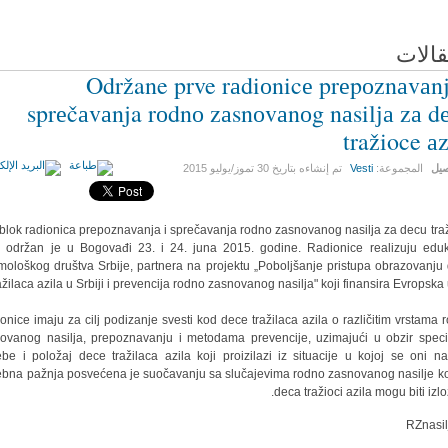
قالات
Održane prve rаdiоnicе prеpоznаvаnj
sprеčаvаnja rоdnо zаsnоvаnоg nаsilја zа d
tražioce аz
صيل
المجموعة:
Vesti
تم إنشاءه بتاريخ
30 تموز/يوليو 2015
 blok radionica prepoznavanja i sprečavanja rodno zasnovanog nasilja za decu tra
a održan je u Bogovađi 23. i 24. juna 2015. godine. Radionice realizuju eduk
imološkog društva Srbije, partnera na projektu „Poboljšanje pristupa obrazovanju
ažilaca azila u Srbiji i prevencija rodno zasnovanog nasilja" koji finansira Evropska u
onice imaju za cilj podizanje svesti kod dece tražilaca azila o različitim vrstama 
ovanog nasilja, prepoznavanju i metodama prevencije, uzimajući u obzir speci
ebe i položaj dece tražilaca azila koji proizilazi iz situacije u kojoj se oni na
bna pažnja posvećena je suočavanju sa slučajevima rodno zasnovanog nasilje k
deca tražioci azila mogu biti izlo