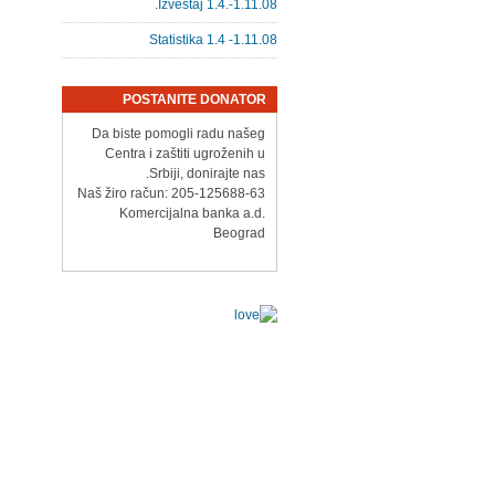
Izveštaj 1.4.-1.11.08.
Statistika 1.4 -1.11.08
POSTANITE DONATOR
Da biste pomogli radu našeg
Centra i zaštiti ugroženih u
Srbiji, donirajte nas.
Naš žiro račun: 205-125688-63
Komercijalna banka a.d.
Beograd