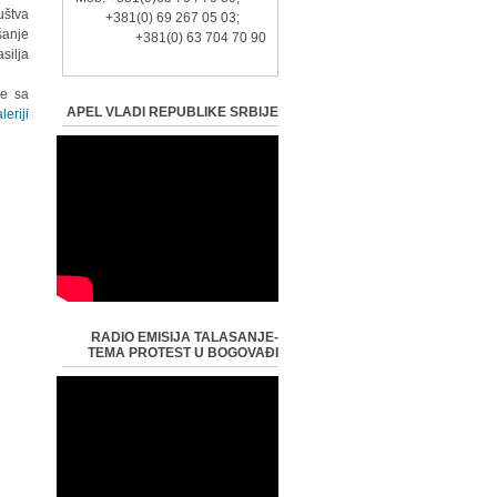
uštva
+381(0) 69 267 05 03;
šanje
+381(0) 63 704 70 90
lja".
je sa
APEL VLADI REPUBLIKE SRBIJE
eriji.
RADIO EMISIJA TALASANJE-
TEMA PROTEST U BOGOVAĐI