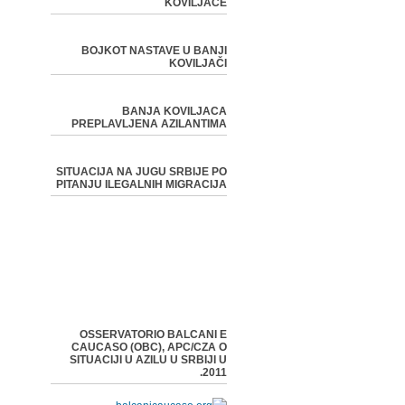
KOVILJAČE
BOJKOT NASTAVE U BANJI
KOVILJAČI
BANJA KOVILJACA
PREPLAVLJENA AZILANTIMA
SITUACIJA NA JUGU SRBIJE PO
PITANJU ILEGALNIH MIGRACIJA
OSSERVATORIO BALCANI E
CAUCASO (OBC), APC/CZA O
SITUACIJI U AZILU U SRBIJI U
2011.