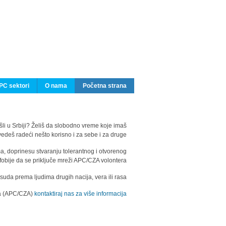
PC sektori
O nama
Početna strana
ašli u Srbiji? Želiš da slobodno vreme koje imaš
edeš radeći nešto korisno i za sebe i za druge?
ma, doprinesu stvaranju tolerantnog i otvorenog
fobije da se priključe mreži APC/CZA volontera.
uda prema ljudima drugih nacija, vera ili rasa.
ila (APC/CZA)
kontaktiraj nas za više informacija.