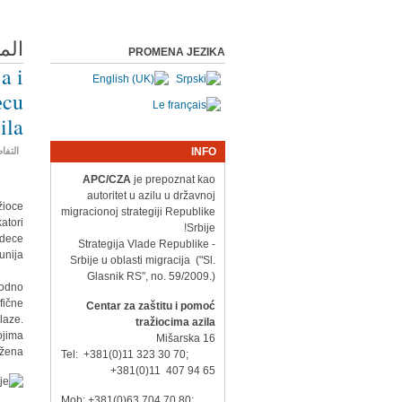
الم
PROMENA JEZIKA
a i
еcu
ila
INFO
التفا
APC/CZA
je prepoznat kao
autoritet u azilu u državnoj
žioce
migracionoj strategiji Republike
atori
Srbije!
 dece
- Strategija Vlade Republike
nija.
Srbije u oblasti migracija ("Sl.
Glasnik RS", no. 59/2009.)
rodno
fične
Centar za zaštitu i pomoć
laze.
tražiocima azila
ojima
Mišarska 16
žena.
Tel: +381(0)11 323 30 70;
+381(0)11 407 94 65
Mob: +381(0)63 704 70 80;