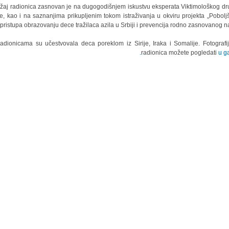
žaj radionica zasnovan je na dugogodišnjem iskustvu eksperata Viktimološkog dr
je, kao i na saznanjima prikupljenim tokom istraživanja u okviru projekta „Pobolj
pristupa obrazovanju dece tražilaca azila u Srbiji i prevencija rodno zasnovanog nasi
adionicama su učestvovala deca poreklom iz Sirije, Iraka i Somalije. Fotografi
radionica možete pogledati
u gal