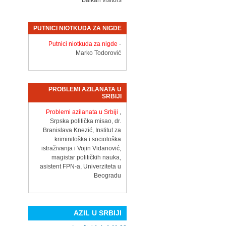
Balkan visitors
PUTNICI NIOTKUDA ZA NIGDE
Putnici niotkuda za nigde
-
Marko Todorović
PROBLEMI AZILANATA U
SRBIJI
Problemi azilanata u Srbiji
,
Srpska politička misao, dr.
Branislava Knezić, Institut za
kriminiloška i sociološka
istraživanja i Vojin Vidanović,
magistar političkih nauka,
asistent FPN-a, Univerziteta u
Beogradu
AZIL U SRBIJI