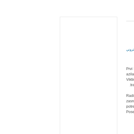
Prvi
azil
Vikt
tr
Radi
zasn
potr
Pose