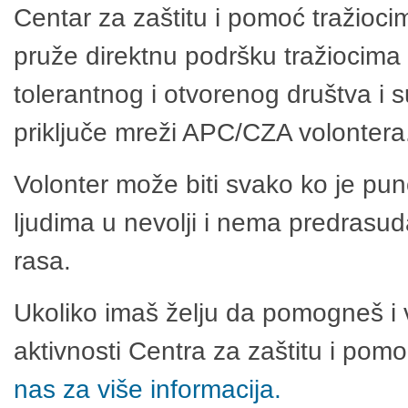
Centar za zaštitu i pomoć tražioci
pruže direktnu podršku tražiocima 
tolerantnog i otvorenog društva i 
priključe mreži APC/CZA volontera
Volonter može biti svako ko je pu
ljudima u nevolji i nema predrasuda
rasa.
Ukoliko imaš želju da pomogneš i 
aktivnosti Centra za zaštitu i po
nas za više informacija.