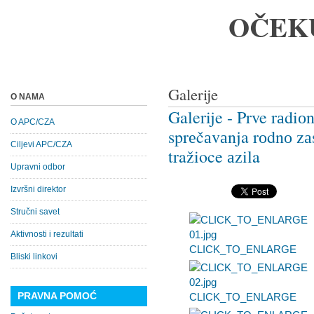
OČEK
Galerije
O NAMA
Galerije - Prve rаdiо
O APC/CZA
sprеčаvаnja rоdnо zа
Ciljevi APC/CZA
tražioce аzila
Upravni odbor
Izvršni direktor
Stručni savet
Aktivnosti i rezultati
CLICK_TO_ENLARGE
Bliski linkovi
PRAVNA POMOĆ
CLICK_TO_ENLARGE