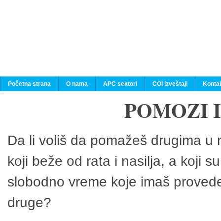
Početna strana
O nama
APC sektori
COI izveštaji
Konta
POMOZI 
Da li voliš da pomažeš drugima u n
koji beže od rata i nasilja, a koji 
slobodno vreme koje imaš provedeš
druge?