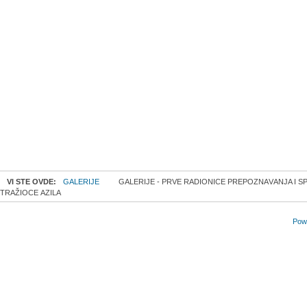
VI STE OVDE:
GALERIJE
GALERIJE - PRVE RАDIОNICЕ PRЕPОZNАVАNJA I 
TRAŽIOCE АZILA
Powe