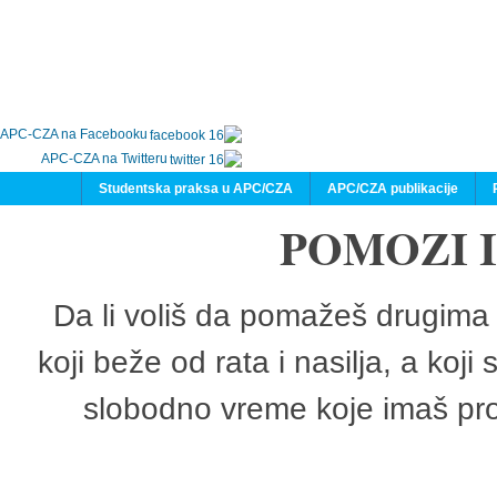
APC-CZA na Facebooku
APC-CZA na Twitteru
Studentska praksa u APC/CZA
APC/CZA publikacije
POMOZI 
Da li voliš da pomažeš drugima 
koji beže od rata i nasilja, a koji
slobodno vreme koje imaš pro