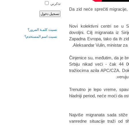
تذكرني
Da zid neće sprečiti migracije
"Novi kolektivni centri se u S
نسيت كلمـة المرور؟
dovoljni. Cilj migranata iz Sir
نسيت اسم المستخدم؟
Zapadna Evropa, tako da ih zid 
Aleksandar Vulin, ministar za r
Činjenice su, međutim, da je br
Srbiju nikad veći - čak 44 
tražiocima azila APC/CZA. Do
veruju 
"Trenutno je lepo vreme, sp
hladniji period, neće moći da o
Najviše migranata sada stiže 
vanredne situacije traži od 