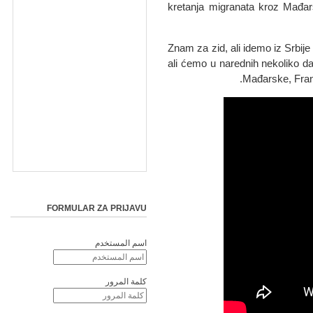
kretanja migranata kroz Mađar
"Znam za zid, ali idemo iz Srbij
ali ćemo u narednih nekoliko da
Mađarske, Fran
FORMULAR ZA PRIJAVU
اسم المستخدم
كلمة المرور