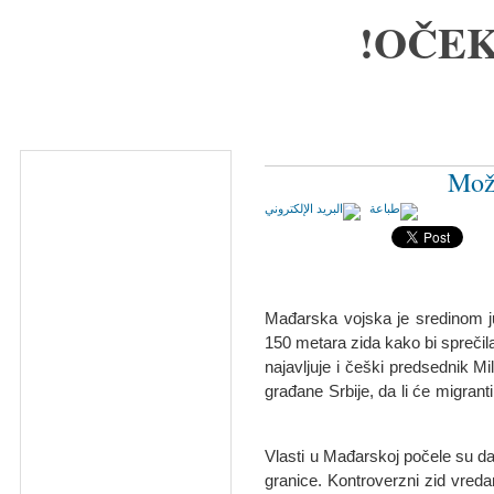
OČEK
Može
Mađarska vojska je sredinom j
150 metara zida kako bi sprečila
najavljuje i češki predsednik M
građane Srbije, da li će migranti
Vlasti u Mađarskoj počele su da
granice. Kontroverzni zid vreda