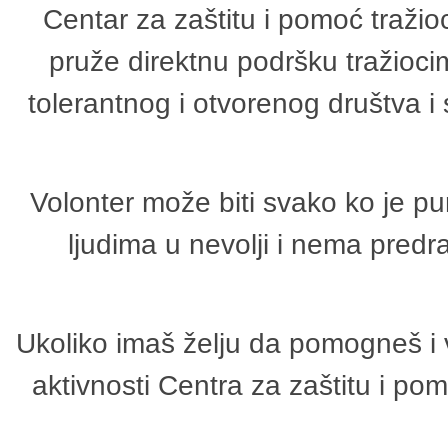
Centar za zaštitu i pomoć tražio
pruže direktnu podršku tražioci
tolerantnog i otvorenog društva i
Volonter može biti svako ko je p
ljudima u nevolji i nema predr
Ukoliko imaš želju da pomogneš i 
aktivnosti Centra za zaštitu i p