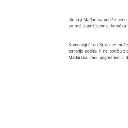
Zid koji Mađarska podiže neće r
za rad, zapošljavanje, boračka i
Konstatujući da Srbija ne može
teritorije podižu ili ne podižu 
Mađarska radi pogrešnso i d