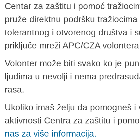
Centar za zaštitu i pomoć tražioci
pruže direktnu podršku tražiocima 
tolerantnog i otvorenog društva i 
priključe mreži APC/CZA volontera
Volonter može biti svako ko je pu
ljudima u nevolji i nema predrasuda
rasa.
Ukoliko imaš želju da pomogneš i 
aktivnosti Centra za zaštitu i po
nas za više informacija.