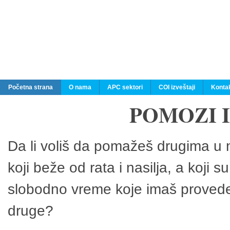
Početna strana
O nama
APC sektori
COI izveštaji
Konta
POMOZI 
Da li voliš da pomažeš drugima u n
koji beže od rata i nasilja, a koji 
slobodno vreme koje imaš provedeš
druge?