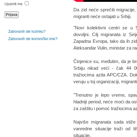
Upamti me
Da zid neće sprečiti migracije
migranti neće ostajati u Srbiji.
"Novi kolektivni centri se u S
Zaboravili ste lozinku?
dovoljni. Cilj migranata iz Sir
Zaboravili ste korisničko ime?
Zapadna Evropa, tako da ih zid 
Aleksandar Vulin, ministar za rad
Činjenice su, međutim, da je br
Srbiju nikad veći - čak 44 
tražiocima azila APC/CZA. Do
veruju u toj organizaciji, migrant
"Trenutno je lepo vreme, sp
hladniji period, neće moći da o
za zaštitu i pomoć tražiocima az
Najviše migranata sada stiže 
vanredne situacije traži od 
situacije.