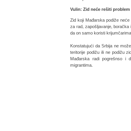
Vulin: Zid neće rešiti problem
Zid koji Mađarska podiže neće r
za rad, zapošljavanje, boračka i
da on samo koristi krijumčarima
Konstatujući da Srbija ne može
teritorije podižu ili ne podižu 
Mađarska radi pogrešnso i d
migrantima.