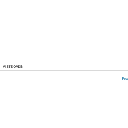
VI STE OVDE:
Powe