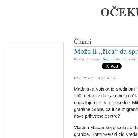
OČEK
Članci
Može li „žica“ da spr
Detalji
Kategorija:
Vesti
Datum kreiranja
IZVOR: RTS 14.jul 2015.
Mađarska vojska je sredinom j
150 metara zida kako bi sprečila
najavljuje i češki predsednik M
građane Srbije, da li će migranti
nove prihvatne centre?
Vlasti u Mađarskoj počele su da
granice. Kontroverzni zid vreda