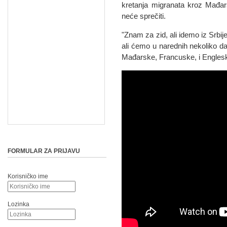
kretanja migranata kroz Mađar
neće sprečiti.
"Znam za zid, ali idemo iz Srbij
ali ćemo u narednih nekoliko da
Mađarske, Francuske, i Englesk
FORMULAR ZA PRIJAVU
Korisničko ime
Lozinka