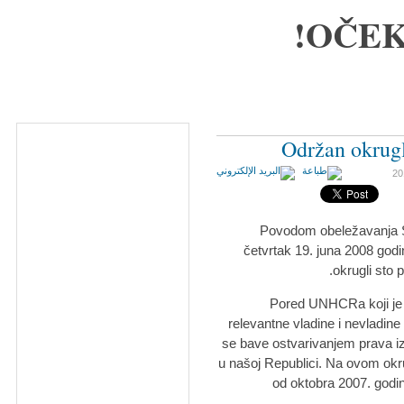
OČEK
Održan okrugl
Povodom obeležavanja Sv
četvrtak 19. juna 2008 god
okrugli sto 
Pored UNHCRa koji je b
relevantne vladine i nevladine
se bave ostvarivanjem prava izbe
u našoj Republici. Na ovom okr
od oktobra 2007. godi