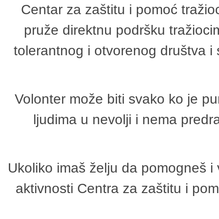
Centar za zaštitu i pomoć tražio
pruže direktnu podršku tražioci
tolerantnog i otvorenog društva i
Volonter može biti svako ko je p
ljudima u nevolji i nema predr
Ukoliko imaš želju da pomogneš i 
aktivnosti Centra za zaštitu i p