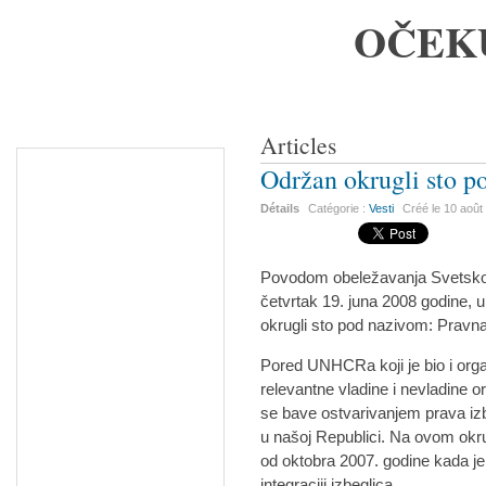
OČEK
Articles
Održan okrugli sto 
Détails
Catégorie :
Vesti
Créé le
10 août
Povodom obeležavanja Svetskog 
četvrtak 19. juna 2008 godine, 
okrugli sto pod nazivom: Pravna 
Pored UNHCRa koji je bio i org
relevantne vladine i nevladine 
se bave ostvarivanjem prava izbeg
u našoj Republici. Na ovom okr
od oktobra 2007. godine kada j
integraciji izbeglica.