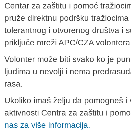
Centar za zaštitu i pomoć tražioci
pruže direktnu podršku tražiocima 
tolerantnog i otvorenog društva i 
priključe mreži APC/CZA volontera
Volonter može biti svako ko je pu
ljudima u nevolji i nema predrasuda
rasa.
Ukoliko imaš želju da pomogneš i 
aktivnosti Centra za zaštitu i po
nas za više informacija.