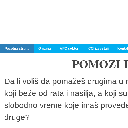
Početna strana
O nama
APC sektori
COI izveštaji
Konta
POMOZI 
Da li voliš da pomažeš drugima u n
koji beže od rata i nasilja, a koji 
slobodno vreme koje imaš provedeš
druge?