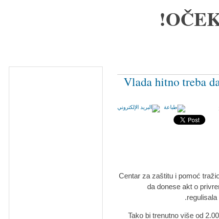
OČEK
Vlada hitno treba d
Centar za zaštitu i pomoć traži
da donese akt o privrem
regulisala
Tako bi trenutno više od 2.00