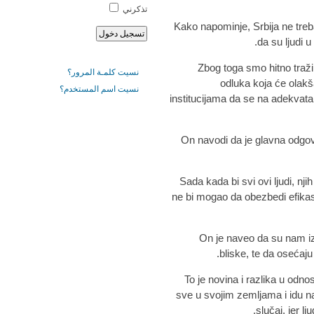
تذكرني
Kako napominje, Srbija ne treba
da su ljudi u
„Zbog toga smo hitno traži
نسيت كلمـة المرور؟
odluka koja će olakša
نسيت اسم المستخدم؟
institucijama da se na adekva
On navodi da je glavna odgovo
Sada kada bi svi ovi ljudi, nji
ne bi mogao da obezbedi efikas
On je naveo da su nam iz
bliske, te da osećaj
"To je novina i razlika u odnos
sve u svojim zemljama i idu 
slučaj, jer l