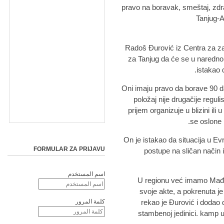
pravo na boravak, smeštaj, zdr
Radoš Đurović iz Centra za za
za Tanjug da će se u narednom
istakao 
"Oni imaju pravo da borave 90 d
položaj nije drugačije regul
prijem organizuje u blizini ili
se oslone 
On je istakao da situacija u E
FORMULAR ZA PRIJAVU
postupe na sličan način
اسم المستخدم
"U regionu već imamo Mađa
svoje akte, a pokrenuta je 
rekao je Đurović i dodao 
كلمة المرور
stambenoj jedinici. kamp u 