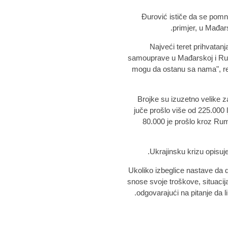
Đurović ističe da se pomno
primjer, u Mađars
"Najveći teret prihvatan
samouprave u Mađarskoj i Rumu
mogu da ostanu sa nama", rek
"Brojke su izuzetno velike
juče prošlo više od 225.000 l
80.000 je prošlo kroz Rum
Ukrajinsku krizu opisuje
"Ukoliko izbeglice nastave da 
snose svoje troškove, situacij
odgovarajući na pitanje da li