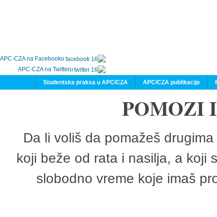
APC-CZA na Facebooku
APC-CZA na Twitteru
Studentska praksa u APC/CZA
APC/CZA publikacije
POMOZI 
Da li voliš da pomažeš drugima 
koji beže od rata i nasilja, a koji
slobodno vreme koje imaš pro