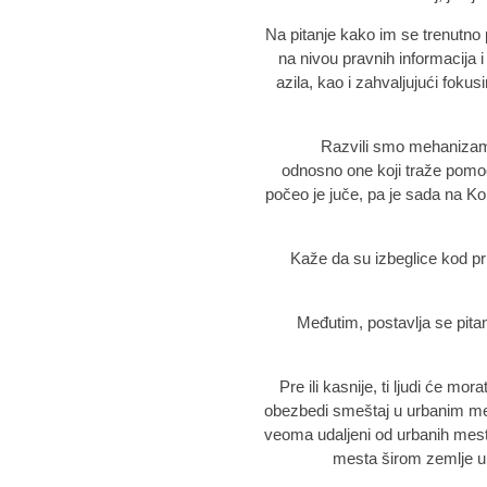
Na pitanje kako im se trenutno 
na nivou pravnih informacija 
azila, kao i zahvaljujući foku
"Razvili smo mehaniza
odnosno one koji traže pomo
počeo je juče, pa je sada na K
Kaže da su izbeglice kod pri
Međutim, postavlja se pitan
"Pre ili kasnije, ti ljudi će m
obezbedi smeštaj u urbanim mes
veoma udaljeni od urbanih mest
mesta širom zemlje u