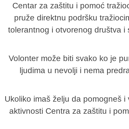
Centar za zaštitu i pomoć tražio
pruže direktnu podršku tražioci
tolerantnog i otvorenog društva i
Volonter može biti svako ko je p
ljudima u nevolji i nema predr
Ukoliko imaš želju da pomogneš i 
aktivnosti Centra za zaštitu i p