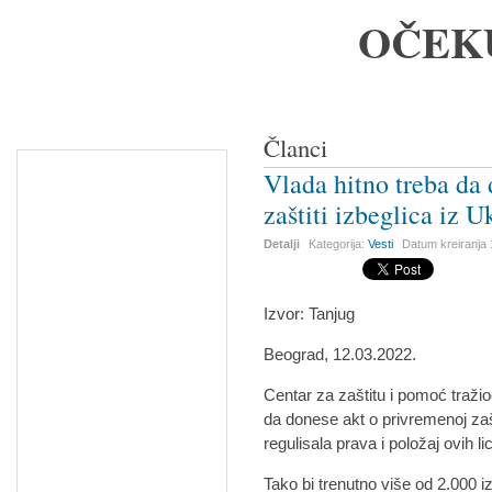
OČEK
Članci
Vlada hitno treba da
zaštiti izbeglica iz U
Detalji
Kategorija:
Vesti
Datum kreiranja
Izvor: Tanjug
Beograd, 12.03.2022.
Centar za zaštitu i pomoć traži
da donese akt o privremenoj zašti
regulisala prava i položaj ovih l
Tako bi trenutno više od 2.000 iz