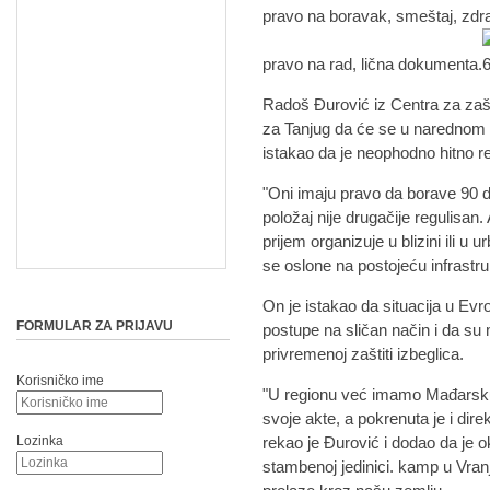
pravo na boravak, smeštaj, zdr
pravo na rad, lična dokumenta.
Radoš Đurović iz Centra za zašt
za Tanjug da će se u narednom pe
istakao da je neophodno hitno reg
"Oni imaju pravo da borave 90 d
položaj nije drugačije regulisan
prijem organizuje u blizini ili u
se oslone na postojeću infrastru
On je istakao da situacija u Ev
FORMULAR ZA PRIJAVU
postupe na sličan način i da s
privremenoj zaštiti izbeglica.
Korisničko ime
"U regionu već imamo Mađarsku
svoje akte, a pokrenuta je i dire
Lozinka
rekao je Đurović i dodao da je 
stambenoj jedinici. kamp u Vranju