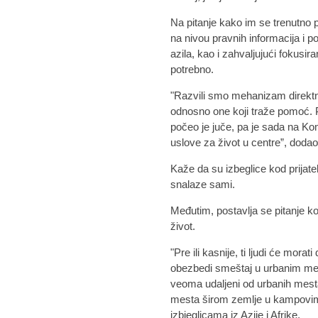
Na pitanje kako im se trenutno p
na nivou pravnih informacija i 
azila, kao i zahvaljujući fokusi
potrebno.
"Razvili smo mehanizam direkt
odnosno one koji traže pomoć.
počeo je juče, pa je sada na Ko
uslove za život u centre”, dodao
Kaže da su izbeglice kod prijate
snalaze sami.
Međutim, postavlja se pitanje ko
život.
"Pre ili kasnije, ti ljudi će mor
obezbedi smeštaj u urbanim mes
veoma udaljeni od urbanih mesta
mesta širom zemlje u kampovima
izbjeglicama iz Azije i Afrike.