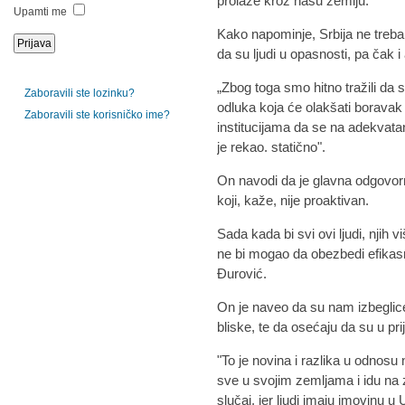
prolaze kroz našu zemlju.
Upamti me
Kako napominje, Srbija ne treba 
da su ljudi u opasnosti, pa čak i
„Zbog toga smo hitno tražili da 
Zaboravili ste lozinku?
odluka koja će olakšati boravak i
Zaboravili ste korisničko ime?
institucijama da se na adekvat
je rekao. statično".
On navodi da je glavna odgovorn
koji, kaže, nije proaktivan.
Sada kada bi svi ovi ljudi, njih 
ne bi mogao da obezbedi efikasn
Đurović.
On je naveo da su nam izbeglic
bliske, te da osećaju da su u p
"To je novina i razlika u odnosu na
sve u svojim zemljama i idu na
slučaj, jer ljudi imaju imovinu u