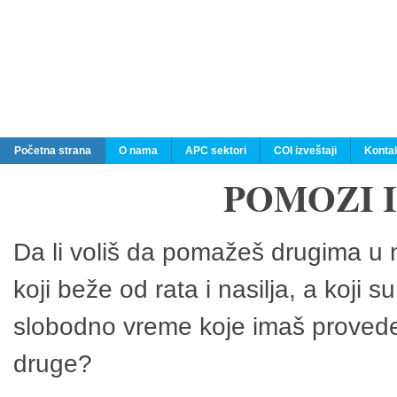
Početna strana
O nama
APC sektori
COI izveštaji
Konta
POMOZI 
Da li voliš da pomažeš drugima u n
koji beže od rata i nasilja, a koji 
slobodno vreme koje imaš provedeš
druge?