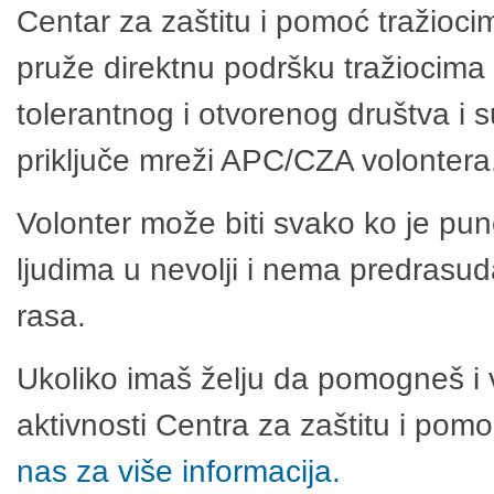
Centar za zaštitu i pomoć tražioci
pruže direktnu podršku tražiocima 
tolerantnog i otvorenog društva i 
priključe mreži APC/CZA volontera
Volonter može biti svako ko je pu
ljudima u nevolji i nema predrasuda
rasa.
Ukoliko imaš želju da pomogneš i 
aktivnosti Centra za zaštitu i po
nas za više informacija.