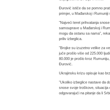
Đurović ističe da se pomno prati
primjer, u Mađarskoj i Rumuniji 
"Najveći teret prihvatanja snose
samouprave u Mađarskoj i Rumuni
mogu da ostanu sa nama", rekao 
priliv izbeglica.
"Brojke su izuzetno velike za 
juče prošlo više od 225.000 ljud
80.000 je prošlo kroz Rumuniju,
Đurović.
Ukrajinsku krizu opisuje kao brz
"Ukoliko izbeglice nastave da d
snose svoje troškove, situacija 
odgovarajući na pitanje da li Srb