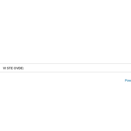
VI STE OVDE:
Powe