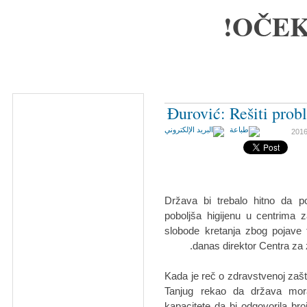
OČEK
Đurović: Rešiti probl
Država bi trebalo hitno da p
poboljša higijenu u centrima z
slobode kretanja zbog pojave 
danas direktor Centra za 
Kada je reč o zdravstvenoj zašti
Tanjug rekao da država mor
kapacitete da bi odgovorila broj