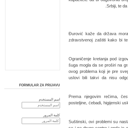
Srbiji, te d
Đurović kaže da država mora 
zdravstvenoj zaštiti kako bi te l
"Ograničenje kretanja pod izgo
šuga mogla da se proširi na gra
ovog problema koji je pre sve
uslovi bili takvi da nisu odg
FORMULAR ZA PRIJAVU
Prema njegovim rečima, čest
اسم المستخدم
posteljine, ćebadi, higijenski usl
كلمة المرور
"Suštinski, ovi problemi su nasta
se i na druge centre i onda je 