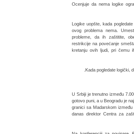
Ocenjuje da nema logike ogran
"Logike uopšte, kada pogledate 
ovog problema nema. Umest
probleme, da ih zaštitite, ob
restrikcije na povećanje smeštaj
kretanju ovih ljudi, pri čemu 
Kada pogledate logički, d
U Srbiji je trenutno između 7.00
gotovo puni, a u Beogradu je naj
granici sa Madarskom između 80
danas direktor Centra za zašt
Na konferenciji za novinare, 