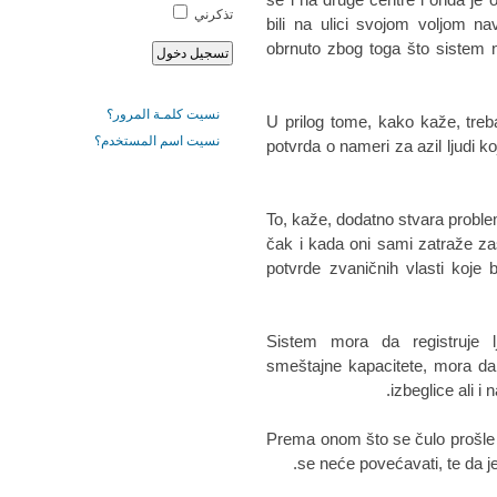
تذكرني
bili na ulici svojom voljom n
obrnuto zbog toga što sistem 
نسيت كلمـة المرور؟
U prilog tome, kako kaže, treba
نسيت اسم المستخدم؟
potvrda o nameri za azil ljudi k
To, kaže, dodatno stvara probl
čak i kada oni sami zatraže za
potvrde zvaničnih vlasti koje
"Sistem mora da registruje
smeštajne kapacitete, mora da i
izbeglice ali i
Prema onom što se čulo prošle n
se neće povećavati, te da je 