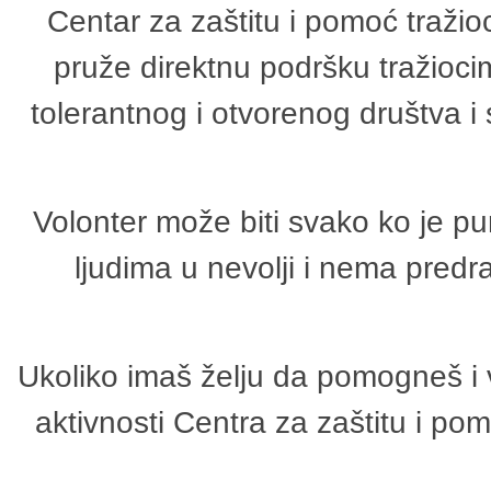
Centar za zaštitu i pomoć tražio
pruže direktnu podršku tražioci
tolerantnog i otvorenog društva i
Volonter može biti svako ko je p
ljudima u nevolji i nema predr
Ukoliko imaš želju da pomogneš i 
aktivnosti Centra za zaštitu i p