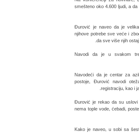
smešteno oko 4.600 ljudi, a da 
Đurović je naveo da je velik
njihove potrebe sve veće i zbo
da sve više njih ostaj
Navodi da je u svakom tre
Navodeći da je centar za azil
postoje, Đurović navodi otež
registraciju, kao i 
Đurović je rekao da su uslovi
nema tople vode, ćebadi, postel
Kako je naveo, u sobi sa šest