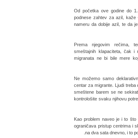
Od početka ove godine do 1.
podnese zahtev za azil, kaže Đ
nameru da dobije azil, te da je
Prema njegovim rečima, tend
smeštajnih klapaciteta, čak i
migranata ne bi bile mere koje 
"Ne možemo samo deklarativn
centar za migrante. Ljudi treba
smeštene barem se ne sekirat
kontrološite svaku njihovu potrebu
Kao problem naveo je i to što
ograničava pristup centrima i
na dva sata dnevno, i to p