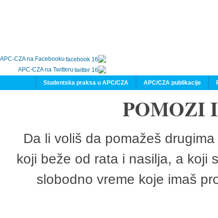
APC-CZA na Facebooku
APC-CZA na Twitteru
Studentska praksa u APC/CZA
APC/CZA publikacije
POMOZI 
Da li voliš da pomažeš drugima 
koji beže od rata i nasilja, a koji
slobodno vreme koje imaš pro