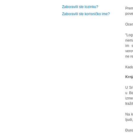
Zaboravili ste lozinku?
Prem
pove
Zaboravili ste korisničko ime?
Ocen
"Log
nema
im s
vero
ne r
Kada
Krnj
U Sr
u Be
izme
traž
Na k
ljud
Đuro