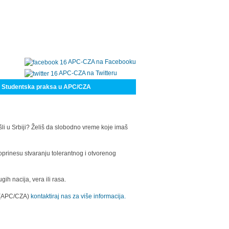
APC-CZA na Facebooku
APC-CZA na Twitteru
Studentska praksa u APC/CZA
šli u Srbiji? Želiš da slobodno vreme koje imaš
oprinesu stvaranju tolerantnog i otvorenog
h nacija, vera ili rasa.
a (APC/CZA)
kontaktiraj nas za više informacija.