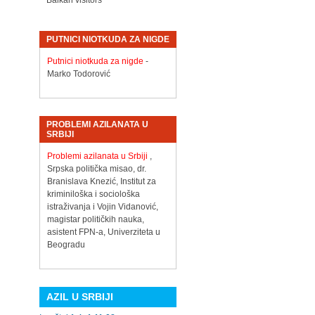
Balkan visitors
PUTNICI NIOTKUDA ZA NIGDE
Putnici niotkuda za nigde
-
Marko Todorović
PROBLEMI AZILANATA U
SRBIJI
Problemi azilanata u Srbiji
,
Srpska politička misao, dr.
Branislava Knezić, Institut za
kriminiloška i sociološka
istraživanja i Vojin Vidanović,
magistar političkih nauka,
asistent FPN-a, Univerziteta u
Beogradu
AZIL U SRBIJI