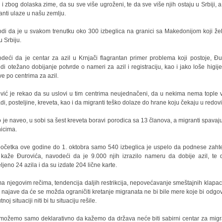
 i zbog dolaska zime, da su sve više ugroženi, te da sve više njih ostaju u Srbiji, a
anti ulaze u našu zemlju.
di da je u svakom trenutku oko 300 izbeglica na granici sa Makedonijom koji že
u Srbiju.
deći da je centar za azil u Krnjači flagrantan primer problema koji postoje, Đu
di otežano dobijanje potvrde o nameri za azil i registraciju, kao i jako loše higij
ve po centrima za azil.
vić je rekao da su uslovi u tim centrima neujednačeni, da u nekima nema tople 
di, posteljine, kreveta, kao i da migranti teško dolaze do hrane koju čekaju u redov
 je naveo, u sobi sa šest kreveta boravi porodica sa 13 članova, a migranti spavaju
icima.
očetka ove godine do 1. oktobra samo 540 izbeglica je uspelo da podnese zaht
, kaže Đurovića, navodeći da je 9.000 njih izrazilo nameru da dobije azil, te 
ljeno 24 azila i da su izdate 204 lične karte.
a njegovim rečima, tendencija daljih restrikcija, nepovećavanje smeštajnih klapaci
i najave da će se možda ograničiti kretanje migranata ne bi bile mere koje bi odgov
tnoj situaciji niti bi tu situaciju rešile.
možemo samo deklarativno da kažemo da država neće biti sabirni centar za migr