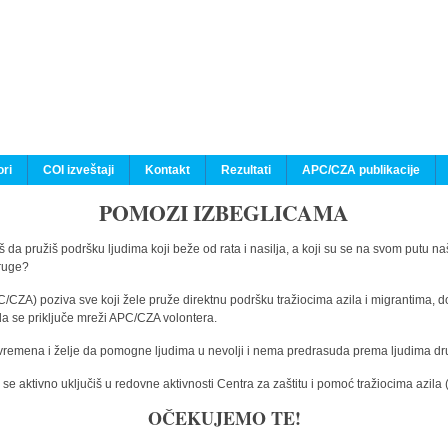
ri
COI izveštaji
Kontakt
Rezultati
APC/CZA publikacije
POMOZI IZBEGLICAMA
 da pružiš podršku ljudima koji beže od rata i nasilja, a koji su se na svom putu na
druge?
C/CZA) poziva sve koji žele pruže direktnu podršku tražiocima azila i migrantima, d
da se priključe mreži APC/CZA volontera.
vremena i želje da pomogne ljudima u nevolji i nema predrasuda prema ljudima drugi
e aktivno uključiš u redovne aktivnosti Centra za zaštitu i pomoć tražiocima azil
OČEKUJEMO TE!