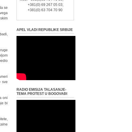
+381(0) 69 267 05 03;
da se
+381(0) 63 704 70 90
svega
nskim
APEL VLADI REPUBLIKE SRBIJE
badi,
druge
oljom
bedio
ameri
e sve
RADIO EMISIJA TALASANJE-
TEMA PROTEST U BOGOVAĐI
a oni
je bi
tete,
kalne