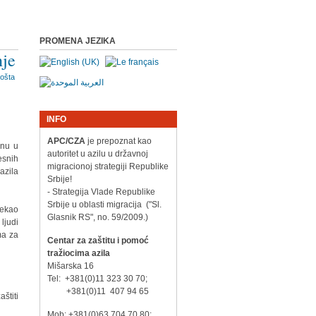
PROMENA JEZIKA
nje
INFO
APC/CZA
je prepoznat kao
enu u
autoritet u azilu u državnoj
esnih
migracionoj strategiji Republike
azila
Srbije!
- Strategija Vlade Republike
Srbije u oblasti migracija ("Sl.
rekao
Glasnik RS", no. 59/2009.)
ljudi
ma za
Centar za zaštitu i pomoć
tražiocima azila
Mišarska 16
Tel: +381(0)11 323 30 70;
+381(0)11 407 94 65
štiti
Mob: +381(0)63 704 70 80;