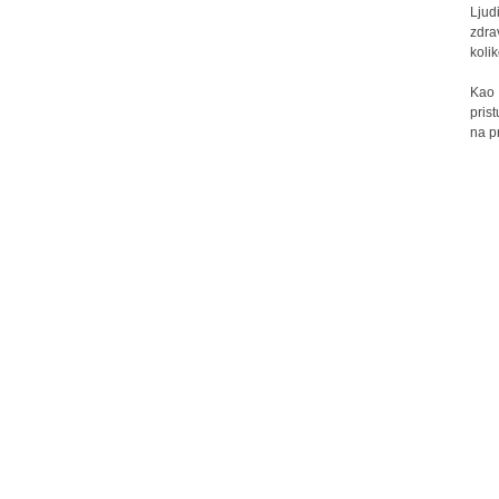
Ljud
zdra
kolik
Kao 
pris
na p