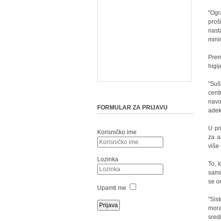
"Ogr
proš
nast
mini
Prem
higi
"Suš
cent
navo
FORMULAR ZA PRIJAVU
adek
U pr
Korisničko ime
za a
više
Lozinka
To, 
sami
se o
Upamti me
"Sis
mora
sred