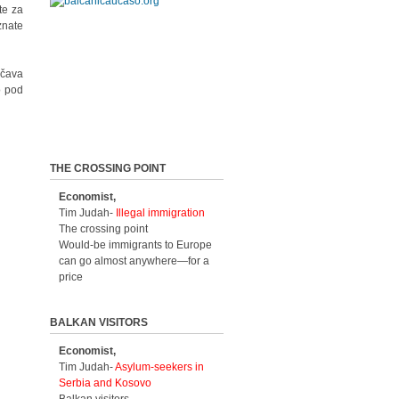
te za
znate
ičava
o pod
THE CROSSING POINT
Economist,
Tim Judah-
Illegal immigration
The crossing point
Would-be immigrants to Europe
can go almost anywhere—for a
price
BALKAN VISITORS
Economist,
Tim Judah-
Asylum-seekers in
Serbia and Kosovo