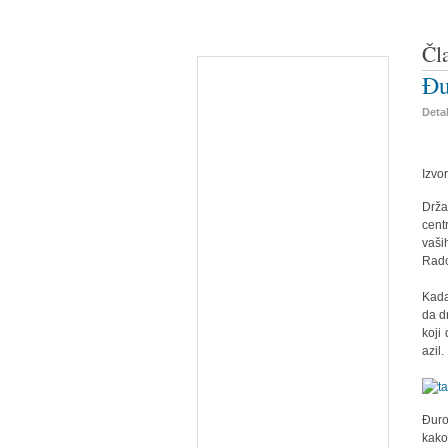
Čl
Đu
Detal
Izvo
Drža
cent
vaši
Rado
Kada
da d
koji
azil.
Đuro
kako 