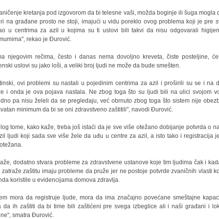
aničenje kretanja pod izgovorom da bi telesne vaši, možda boginje ili šuga mogla 
iri na građane prosto ne stoji, imajući u vidu poreklo ovog problema koji je pre 
ao u centrima za azil u kojima su ti uslovi bili takvi da nisu odgovarali higije
mumima", rekao je Đurović.
a njegovim rečima, često i danas nema dovoljno kreveta, čiste posteljine, će
jenski uslovi su jako loši, a veliki broj ljudi ne može da bude smešten.
tinski, ovi problemi su nastali u pojedinim centrima za azil i proširili su se i na 
re i onda je ova pojava nastala. Ne zbog toga što su ljudi bili na ulici svojom v
dno pa nisu želeli da se pregledaju, već obrnuto zbog toga što sistem nije obez
vatan minimum da bi se oni zdravstveno zaštitili", navodi Đurović.
ilog tome, kako kaže, treba još istaći da je sve više otežano dobijanje potvrda o n
zil ljudi koji sada sve više žele da uđu u centre za azil, a isto tako i registracija j
 otežana.
kaže, dodatno stvara probleme za zdravstvene ustanove koje tim ljudima čak i kad
 zatraže zaštitu imaju probleme da pruže jer ne postoje potvrde zvaničnih vlasti ko
nda koristile u evidencijama domova zdravlja.
tem mora da registruje ljude, mora da ima značajno povećane smeštajne kapaci
 da ih zaštiti da bi time bili zaštićeni pre svega izbeglice ali i naši građani i lo
ine", smatra Đurović.