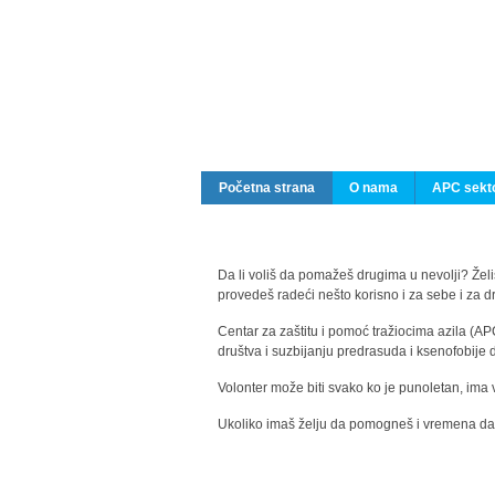
Početna strana
O nama
APC sekto
Da li voliš da pomažeš drugima u nevolji? Želiš
provedeš radeći nešto korisno i za sebe i za 
Centar za zaštitu i pomoć tražiocima azila (AP
društva i suzbijanju predrasuda i ksenofobije 
Volonter može biti svako ko je punoletan, ima 
Ukoliko imaš želju da pomogneš i vremena da s