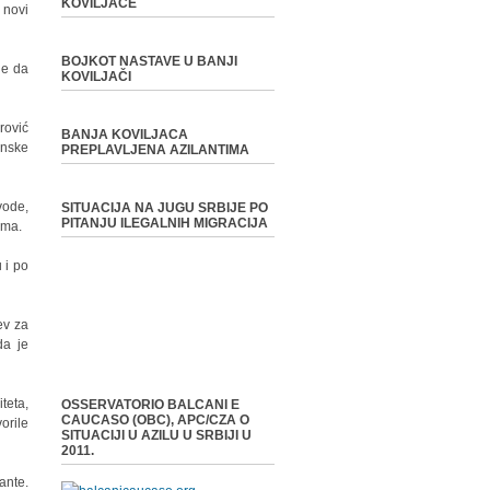
KOVILJAČE
 novi
BOJKOT NASTAVE U BANJI
le da
KOVILJAČI
rović
BANJA KOVILJACA
enske
PREPLAVLJENA AZILANTIMA
vode,
SITUACIJA NA JUGU SRBIJE PO
PITANJU ILEGALNIH MIGRACIJA
ima.
 i po
ev za
da je
teta,
OSSERVATORIO BALCANI E
CAUCASO (OBC), APC/CZA O
orile
SITUACIJI U AZILU U SRBIJI U
2011.
ante.