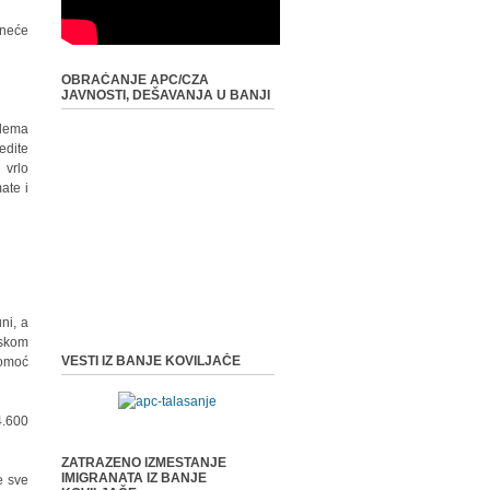
 neće
OBRAĆANJE APC/CZA
.
JAVNOSTI, DEŠAVANJA U BANJI
blema
edite
 vrlo
ate i
ni, a
rskom
VESTI IZ BANJE KOVILJAČE
pomoć
4.600
ZATRAZENO IZMESTANJE
IMIGRANATA IZ BANJE
e sve