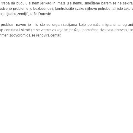
i treba da budu u sistem jer kad ih imate u sistemu, smeštene barem se ne sekira
vstvene probleme, o bezbednosti, kontrološite svaku njihovu potrebu, ali isto tako 
o je ljudi u zemlji", kaže Đurović.
problem naveo je i to što se organizacijama koje pomažu migrantima ogran
tup centrima i skraćuje se vreme za koje im pružaju pomoć na dva sata dnevno, i t
rimer izgovorom da se renovira centar.