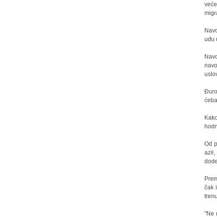
veće
migr
Navo
uđu 
Navo
navo
uslo
Đuro
ćeba
Kako
hodn
Od p
azil
dode
Prem
čak 
trenu
"Ne 