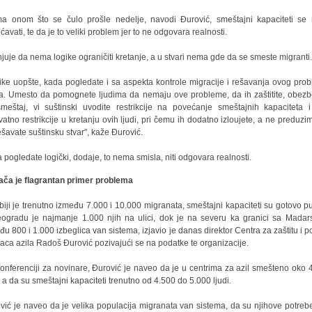
a onom što se čulo prošle nedelje, navodi Đurović, smeštajni kapaciteti se
ćavati, te da je to veliki problem jer to ne odgovara realnosti.
juje da nema logike ograničiti kretanje, a u stvari nema gde da se smeste migranti
ike uopšte, kada pogledate i sa aspekta kontrole migracije i rešavanja ovog pro
. Umesto da pomognete ljudima da nemaju ove probleme, da ih zaštitite, obezb
meštaj, vi suštinski uvodite restrikcije na povećanje smeštajnih kapaciteta i
vatno restrikcije u kretanju ovih ljudi, pri čemu ih dodatno izloujete, a ne preduzim
ešavate suštinsku stvar", kaže Đurović.
 pogledate logički, dodaje, to nema smisla, niti odgovara realnosti.
ača je flagrantan primer problema
biji je trenutno između 7.000 i 10.000 migranata, smeštajni kapaciteti su gotovo pu
ogradu je najmanje 1.000 njih na ulici, dok je na severu ka granici sa Mada
đu 800 i 1.000 izbeglica van sistema, izjavio je danas direktor Centra za zaštitu i 
ilaca azila Radoš Đurović pozivajući se na podatke te organizacije.
onferenciji za novinare, Đurović je naveo da je u centrima za azil smešteno oko 
i, a da su smeštajni kapaciteti trenutno od 4.500 do 5.000 ljudi.
vić je naveo da je velika populacija migranata van sistema, da su njihove potreb