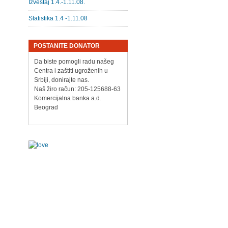
Izveštaj 1.4.-1.11.08.
Statistika 1.4 -1.11.08
POSTANITE DONATOR
Da biste pomogli radu našeg
Centra i zaštiti ugroženih u
Srbiji, donirajte nas.
Naš žiro račun: 205-125688-63
Komercijalna banka a.d.
Beograd