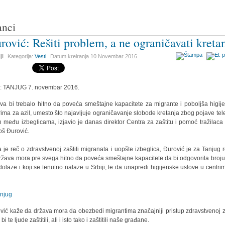
anci
rović: Rešiti problem, a ne ograničavati kreta
ji
Kategorija:
Vesti
Datum kreiranja
10 Novembar 2016
r: TANJUG 7. novembar 2016.
va bi trebalo hitno da poveća smeštajne kapacitete za migrante i poboljša higij
rima za azil, umesto što najavljuje ograničavanje slobode kretanja zbog pojave tel
h među izbeglicama, izjavio je danas direktor Centra za zaštitu i pomoć tražilaca 
š Đurović.
 je reč o zdravstvenoj zaštiti migranata i uopšte izbeglica, Đurović je za Tanjug 
ržava mora pre svega hitno da poveća smeštajne kapacitete da bi odgovorila broju 
 dolaze i koji se tenutno nalaze u Srbiji, te da unapredi higijenske uslove u centri
vić kaže da država mora da obezbedi migrantima značajniji pristup zdravstvenoj za
bi te ljude zaštitili, ali i isto tako i zaštitili naše građane.