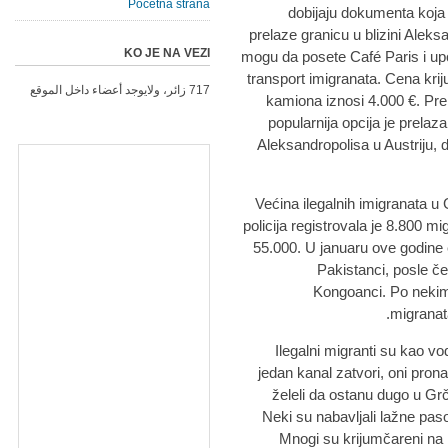
Početna strana
dobijaju dokumenta koja 
prelaze granicu u blizini Alek
KO JE NA VEZI
mogu da posete Café Paris i up
transport imigranata. Cena kri
717 زائر، ولايوجد أعضاء داخل الموقع
kamiona iznosi 4.000 €. Pr
popularnija opcija je prela
Aleksandropolisa u Austriju, d
Većina ilegalnih imigranata u 
policija registrovala je 8.800 m
55.000. U januaru ove godine e
Pakistanci, posle če
Kongoanci. Po nekim
migranat
Ilegalni migranti su kao vo
jedan kanal zatvori, oni prona
želeli da ostanu dugo u Gr
Neki su nabavljali lažne p
Mnogi su krijumčareni na 