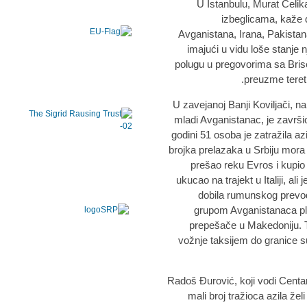
U Istanbulu, Murat Celik
izbeglicama, kaže 
Avganistana, Irana, Pakistana,
imajući u vidu loše stanje 
polugu u pregovorima sa Bris
preuzme teret
U zavejanoj Banji Koviljači, n
mladi Avganistanac, je završi
godini 51 osoba je zatražila azi
brojka prelazaka u Srbiju mora 
prešao reku Evros i kupio
ukucao na trajekt u Italiji, ali
dobila rumunskog prevodi
grupom Avganistanaca pla
prepešače u Makedoniju. Tu
vožnje taksijem do granice s
Radoš Đurović, koji vodi Centar
mali broj tražioca azila želi