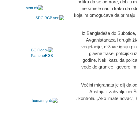
priliku da se odmore, dobiju 
ne smisle način kako da odu 
koja im omogućava da primaju 
Iz Bangladeša do Subotice,
Avganistanaca i drugih ž
vegetacije, države igraju p
glavne trase, policijski
godine. Neki kažu da policajc
vode do granice i govore im
Većini migranata je cilj da
Austriju i, zahvaljujući
kontrola. „Ako imate novac", k