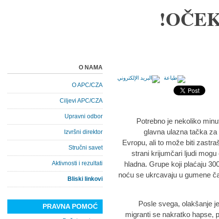
OČEK
O NAMA
O APC/CZA
Ciljevi APC/CZA
Upravni odbor
Potrebno je nekoliko minu
glavna ulazna tačka za i
Izvršni direktor
Evropu, ali to može biti zastra
Stručni savet
strani krijumčari ljudi mog
Aktivnosti i rezultati
hladna. Grupe koji plaćaju 300
noću se ukrcavaju u gumene ča
Bliski linkovi
Posle svega, olakšanje je 
PRAVNA POMOĆ
migranti se nakratko hapse, pri