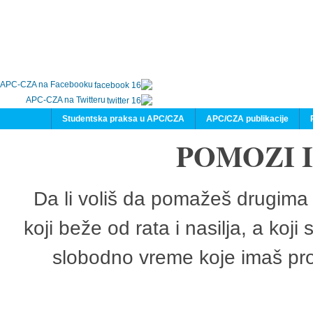
APC-CZA na Facebooku
APC-CZA na Twitteru
Studentska praksa u APC/CZA
APC/CZA publikacije
POMOZI 
Da li voliš da pomažeš drugima 
koji beže od rata i nasilja, a koji
slobodno vreme koje imaš pro