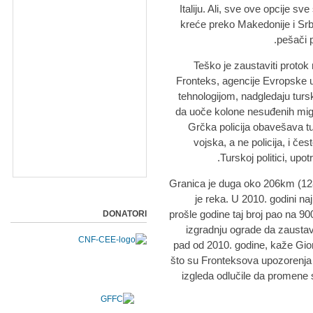
Italiju. Ali, sve ove opcije s
kreće preko Makedonije i Srb
pešači 
Teško je zaustaviti protok 
Fronteks, agencije Evropske un
tehnologijom, nadgledaju tur
da uoče kolone nesuđenih migra
Grčka policija obavešava tur
vojska, a ne policija, i č
Turskoj politici, upot
Granica je duga oko 206km (128
je reka. U 2010. godini naj
prošle godine taj broj pao na 9
DONATORI
izgradnju ograde da zaustav
pad od 2010. godine, kaže Giorg
što su Fronteksova upozorenja 
izgleda odlučile da promene 