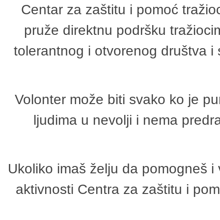
Centar za zaštitu i pomoć tražio
pruže direktnu podršku tražioci
tolerantnog i otvorenog društva i
Volonter može biti svako ko je p
ljudima u nevolji i nema predr
Ukoliko imaš želju da pomogneš i 
aktivnosti Centra za zaštitu i p