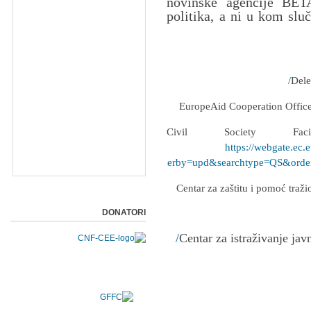
novinske agencije BETA
politika, a ni u kom slu
https://webgate.ec.
etPUB&nbPubliList=15&page=1&orderby=upd&searchtype=QS&order
DONATORI