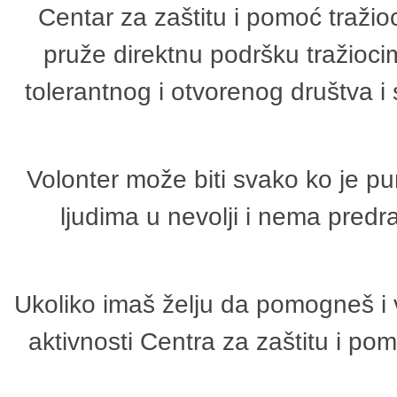
Centar za zaštitu i pomoć tražio
pruže direktnu podršku tražioci
tolerantnog i otvorenog društva i
Volonter može biti svako ko je p
ljudima u nevolji i nema predr
Ukoliko imaš želju da pomogneš i 
aktivnosti Centra za zaštitu i p