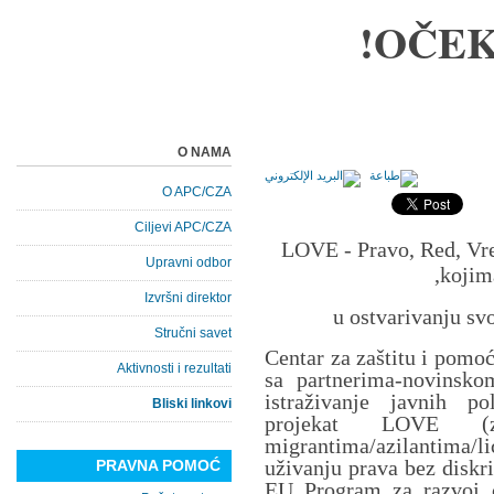
OČEK
O NAMA
O APC/CZA
Ciljevi APC/CZA
LOVE - Pravo, Red, Vre
Upravni odbor
kojima
Izvršni direktor
u ostvarivanju sv
Stručni savet
Centar za zaštitu i pomo
Aktivnosti i rezultati
sa partnerima-novinsk
istraživanje javnih po
Bliski linkovi
projekat LOVE (z
migrantima/azilantima/
uživanju prava bez diskri
PRAVNA POMOĆ
EU Program za razvoj c