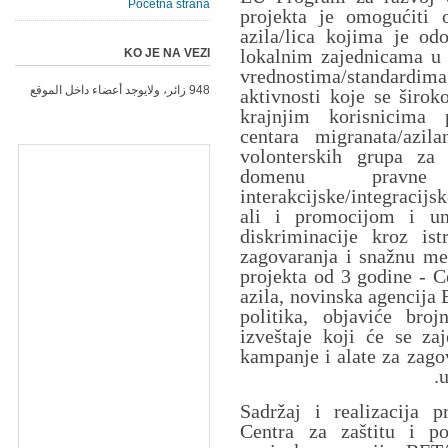
Početna strana
projekta je omogućiti o
azila/lica kojima je odo
lokalnim zajednicama u S
KO JE NA VEZI
vrednostima/standard
948 زائر، ولايوجد أعضاء داخل الموقع
aktivnosti koje se širo
krajnjim korisnicima 
centara migranata/azil
volonterskih grupa za 
domenu pravne z
interakcijske/integracij
ali i promocijom i un
diskriminacije kroz is
zagovaranja i snažnu me
projekta od 3 godine - C
azila, novinska agencija 
politika, objaviće broj
izveštaje koji će se zaj
kampanje i alate za zago
u
Sadržaj i realizacija p
Centra za zaštitu i p