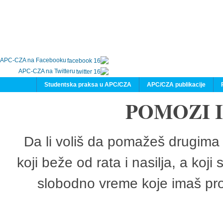
APC-CZA na Facebooku
APC-CZA na Twitteru
Studentska praksa u APC/CZA
APC/CZA publikacije
POMOZI 
Da li voliš da pomažeš drugima 
koji beže od rata i nasilja, a koji
slobodno vreme koje imaš pro