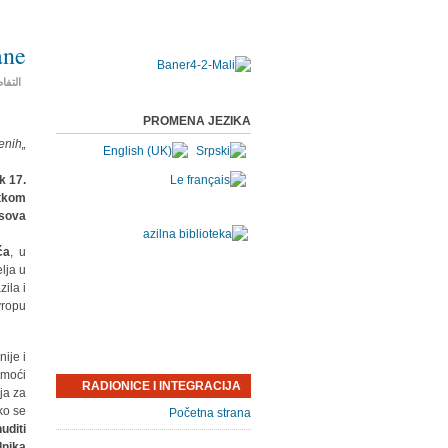
ne”
التفا
PROMENA JEZIKA
„Uništeni smo, ali je želja prejaka“ - grupa poniženih
k 17.
etkom
sova.
ća
, u
lja u
ila i
ropu.
ije i
omoći
RADIONICE I INTEGRACIJA
ja za
ko se
Početna strana
uditi
dnika