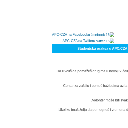
APC-CZA na Facebooku
APC-CZA na Twitteru
Studentska praksa u APC/CZA
Da li voliš da pomažeš drugima u nevolji? Želi
Centar za zaštitu i pomoć tražiocima azil
Volonter može biti svak
Ukoliko imaš želju da pomogneš i vremena da