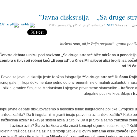
Javna disksusija – „Sa druge stra
صيل
المجموعة:
Vesti
تم إنشاءه بتاريخ
23 كانون1/ديسمبر 2012
Četvrta debata u nizu, pod nazivom „Sa druge strane“ biće održana u ponedelja
cembra u (bivšoj) robnoj kući „Beograd“, u Knez Mihajlovoj ulici broj 5, sa poč
od 19 ča
Povod za javnu diskusiju jeste izložba fotografija
“Sa druge strane” Dušana Raji
ičnoj galeriji, koja dokumentuje jedno od privremenih, neformalnih azilantskih nase
blizini granice Srbije sa Mađarskom i njegove privremene stanovnike – tražioce az
ilegalne putnike kroz Srbiju i Ev
lopu javne debate diskutovaćemo o nekoliko tema: Imigracione politike Evropske un
lantska zaštita? Da li iregularni migranti imaju pravo na azilantsku zaštitu? Kako p
tražiocima azila? Kakav je sistem azila u Srbiji? Da li je Srbija samo tranzitna zeml
tražioce azila? Šta za tražioca azila znači koncept sigurne treće zemlje? Koli
oletnih tražioca azila nalazi na teritoriji Srbije?
O ovim temama diskutovaće i pon
svoje viđenje situacije: Ivan Milenković, zamenikom glavnog i odgovornog ure