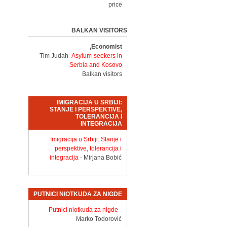
price
BALKAN VISITORS
Economist,
Tim Judah-
Asylum-seekers in
Serbia and Kosovo
Balkan visitors
IMIGRACIJA U SRBIJI:
STANJE I PERSPEKTIVE,
TOLERANCIJA I
INTEGRACIJA
Imigracija u Srbiji: Stanje i
perspektive, tolerancija i
integracija
- Mirjana Bobić
PUTNICI NIOTKUDA ZA NIGDE
Putnici niotkuda za nigde
-
Marko Todorović