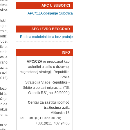
ocima
APC U SUBOTICI
ožbe.
APC/CZA odeljenje Subotica
tskih
rojne
APC I ZVDO BEOGRAD
role,
odići
Rad sa maloletnicima bez pratnje
ruge.
ično.
vanih
INFO
ta je
APC/CZA
je prepoznat kao
irano
autoritet u azilu u državnoj
azila
migracionoj strategiji Republike
 azil
Srbije!
012).
- Strategija Vlade Republike
Srbije u oblasti migracija ("Sl.
ložbi
Glasnik RS", no. 59/2009.)
bi će
ožaja
Centar za zaštitu i pomoć
ri da
tražiocima azila
fokus
Mišarska 16
lema.
Tel: +381(0)11 323 30 70;
+381(0)11 407 94 65
om se