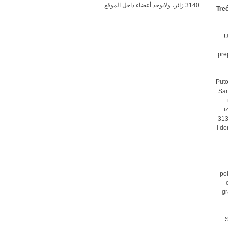
3140 زائر، ولايوجد أعضاء داخل الموقع
Tre
U
pre
Puto
Sam
i
313
i do
pok
gr
S