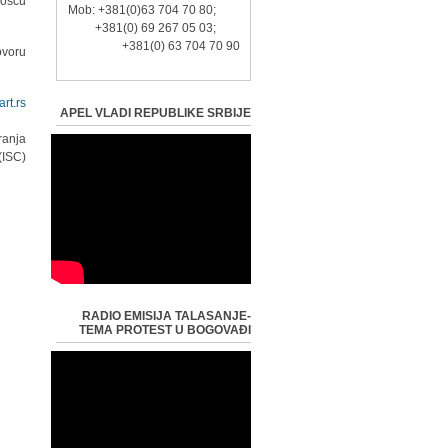
ošću.
Mob: +381(0)63 704 70 80;
+381(0) 69 267 05 03;
+381(0) 63 704 70 90
voru!
rt.rs
APEL VLADI REPUBLIKE SRBIJE
ranja
ISC).
RADIO EMISIJA TALASANJE-
TEMA PROTEST U BOGOVAĐI