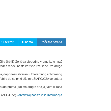
PC sektori
O nama
Početna strana
ašli u Srbiji? Želiš da slobodno vreme koje imaš
edeš radeći nešto korisno i za sebe i za druge?
ma, doprinesu stvaranju tolerantnog i otvorenog
fobije da se priključe mreži APC/CZA volontera.
uda prema ljudima drugih nacija, vera ili rasa.
ila (APC/CZA)
kontaktiraj nas za više informacija.