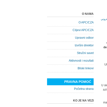
O NAMA
O APC/CZA
Ciljevi APC/CZA
Upravni odbor
Izvršni direktor
de
Stručni savet
Aktivnosti i rezultati
Ul
Bliski linkovi
PRAVNA POMOĆ
U sk
Početna strana
azi
KO JE NA VEZI
mal