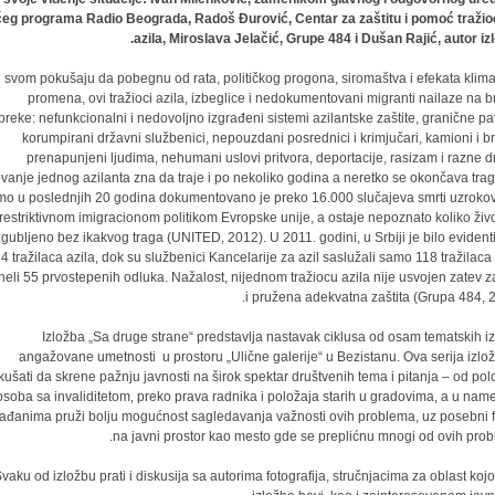
ćeg programa Radio Beograda, Radoš Đurović, Centar za zaštitu i pomoć traži
azila, Miroslava Jelačić, Grupe 484 i Dušan Rajić, autor izl
 svom pokušaju da pobegnu od rata, političkog progona, siromaštva i efekata klima
promena, ovi tražioci azila, izbeglice i nedokumentovani migranti nailaze na b
preke: nefunkcionalni i nedovoljno izgrađeni sistemi azilantske zaštite, granične pat
korumpirani državni službenici, nepouzdani posrednici i krimjučari, kamioni i br
prenapunjeni ljudima, nehumani uslovi pritvora, deportacije, rasizam i razne d
vanje jednog azilanta zna da traje i po nekoliko godina a neretko se okončava trag
o u poslednjih 20 godina dokumentovano je preko 16.000 slučajeva smrti uzroko
restriktivnom imigracionom politikom Evropske unije, a ostaje nepoznato koliko živo
zgubljeno bez ikakvog traga (UNITED, 2012). U 2011. godini, u Srbiji je bilo evident
4 tražilaca azila, dok su službenici Kancelarije za azil saslužali samo 118 tražilaca 
neli 55 prvostepenih odluka. Nažalost, nijednom tražiocu azila nije usvojen zatev za
i pružena adekvatna zaštita (Grupa 484, 2
Izložba „Sa druge strane“ predstavlja nastavak ciklusa od osam tematskih iz
angažovane umetnosti u prostoru „Ulične galerije“ u Bezistanu. Ova serija izlož
ušati da skrene pažnju javnosti na širok spektar društvenih tema i pitanja – od pol
osoba sa invaliditetom, preko prava radnika i položaja starih u gradovima, a u name
ađanima pruži bolju mogućnost sagledavanja važnosti ovih problema, uz posebni 
na javni prostor kao mesto gde se preplićnu mnogi od ovih prob
vaku od izložbu prati i diskusija sa autorima fotografija, stručnjacima za oblast koj