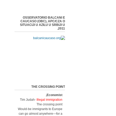
OSSERVATORIO BALCANI E
CAUCASO (OBC), APC/CZA O
SITUACIJI U AZILU U SRBIJI U
2011.
THE CROSSING POINT
Economist,
Tim Judah-
Illegal immigration
The crossing point
Would-be immigrants to Europe
can go almost anywhere—for a