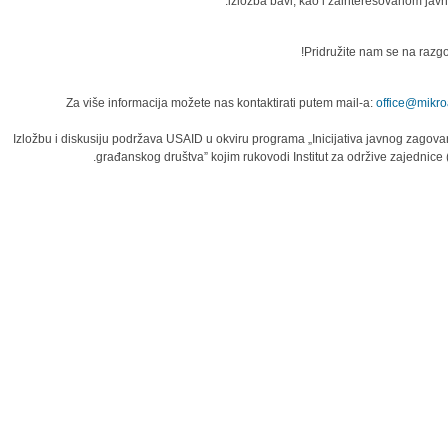
izložba bavi, kao i zainteresovanom javn
Pridružite nam se na razgo
Za više informacija možete nas kontaktirati putem mail-a:
office@mikroa
Izložbu i diskusiju podržava USAID u okviru programa „Inicijativa javnog zagova
građanskog društva” kojim rukovodi Institut za održive zajednice (