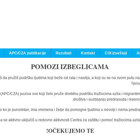
APC/CZA publikacije
Rezultati
Kontakt
COI izveštaji
A
POMOZI IZBEGLICAMA
š da pružiš podršku ljudima koji beže od rata i nasilja, a koji su se na svom putu n
prov
a (APC/CZA) poziva sve koji žele pruže direktnu podršku tražiocima azila i migranti
društva i suzbijanju predrasuda i kseno
o ko je punoletan, ima vremena i želje da pomogne ljudima u nevolji i nema predras
 se aktivno uključiš u redovne aktivnosti Centra za zaštitu i pomoć tražiocima az
OČEKUJEMO TE!