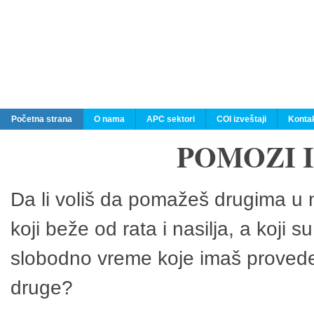
Početna strana
O nama
APC sektori
COI izveštaji
Konta
POMOZI 
Da li voliš da pomažeš drugima u n
koji beže od rata i nasilja, a koji 
slobodno vreme koje imaš provedeš
druge?