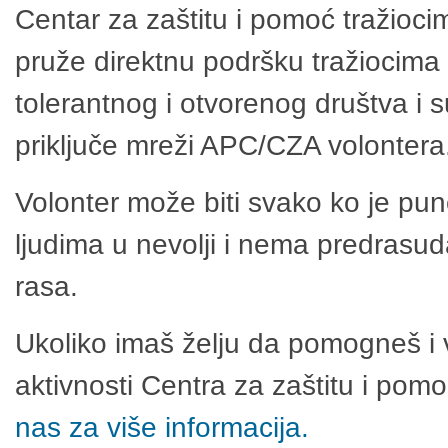
Centar za zaštitu i pomoć tražioci
pruže direktnu podršku tražiocima 
tolerantnog i otvorenog društva i 
priključe mreži APC/CZA volontera
Volonter može biti svako ko je pu
ljudima u nevolji i nema predrasuda
rasa.
Ukoliko imaš želju da pomogneš i 
aktivnosti Centra za zaštitu i po
nas za više informacija.