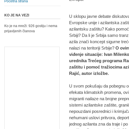
Početna strana
KO JE NA VEZI
U sklopu javne debate diskutov
Evropske unije i azilantska zašti
Ko je na mreži: 926 gostiju i nema
azilantsku zaštitu? Kako pomoći
prijavljenih članova
Srbiji? Da li je Srbija samo tran
azila znači koncept sigurne treć
nalazi na teritoriji Srbije?
O ovim
viđenje situacije: Ivan Mile
urednika Trećeg programa Ra
zaštitu i pomoć tražiocima az
Rajić, autor izložbe.
U svom pokušaju da pobegnu od 
efekata klimatskih promena, ovi 
migranti nailaze na brojne prepr
sistemi azilantske zaštite, gran
nepouzdani posrednici i krimjuča
nehumani uslovi pritvora, depor
jednog azilanta zna da traje i 