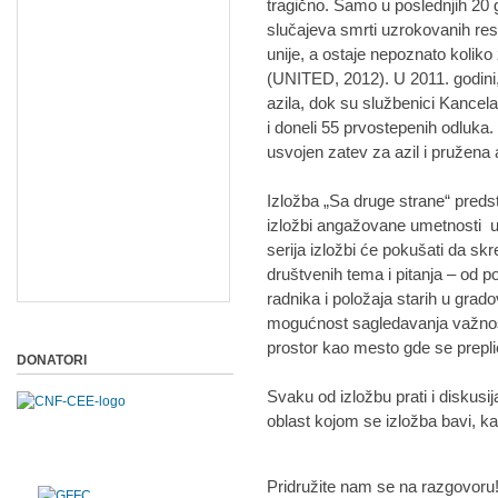
tragično. Samo u poslednjih 20
slučajeva smrti uzrokovanih re
unije, a ostaje nepoznato koliko
(UNITED, 2012). U 2011. godini, u
azila, dok su službenici Kancelar
i doneli 55 prvostepenih odluka.
usvojen zatev za azil i pružena
Izložba „Sa druge strane“ pred
izložbi angažovane umetnosti u 
serija izložbi će pokušati da sk
društvenih tema i pitanja – od p
radnika i položaja starih u grad
mogućnost sagledavanja važnost
prostor kao mesto gde se prepl
DONATORI
Svaku od izložbu prati i diskusi
oblast kojom se izložba bavi, k
Pridružite nam se na razgovoru