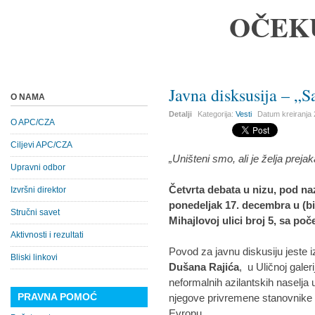
OČEK
Javna disksusija – „S
O NAMA
Detalji
Kategorija:
Vesti
Datum kreiranja
O APC/CZA
Ciljevi APC/CZA
„Uništeni smo, ali je želja preja
Upravni odbor
Četvrta debata u nizu, pod n
Izvršni direktor
ponedeljak 17. decembra u (b
Stručni savet
Mihajlovoj ulici broj 5, sa po
Aktivnosti i rezultati
Povod za javnu diskusiju jeste i
Bliski linkovi
Dušana Rajića
, u Uličnoj gale
neformalnih azilantskih naselja 
PRAVNA POMOĆ
njegove privremene stanovnike – 
Evropu.