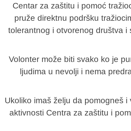
Centar za zaštitu i pomoć tražio
pruže direktnu podršku tražioci
tolerantnog i otvorenog društva i
Volonter može biti svako ko je p
ljudima u nevolji i nema predr
Ukoliko imaš želju da pomogneš i 
aktivnosti Centra za zaštitu i p