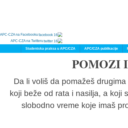
APC-CZA na Facebooku
APC-CZA na Twitteru
Studentska praksa u APC/CZA
APC/CZA publikacije
POMOZI 
Da li voliš da pomažeš drugima 
koji beže od rata i nasilja, a koji
slobodno vreme koje imaš pro