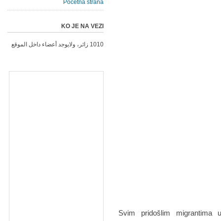
Početna strana
KO JE NA VEZI
1010 زائر، ولايوجد أعضاء داخل الموقع
Svim pridošlim migrantima u