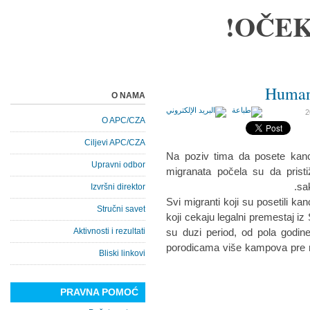
OČEK
Humani
O NAMA
O APC/CZA
Ciljevi APC/CZA
Na poziv tima da posete kanc
Upravni odbor
migranata počela su da prist
sa
Izvršni direktor
Svi migranti koji su posetili ka
Stručni savet
koji cekaju legalni premestaj iz
Aktivnosti i rezultati
su duzi period, od pola godin
porodicama više kampova pre ne
Bliski linkovi
PRAVNA POMOĆ