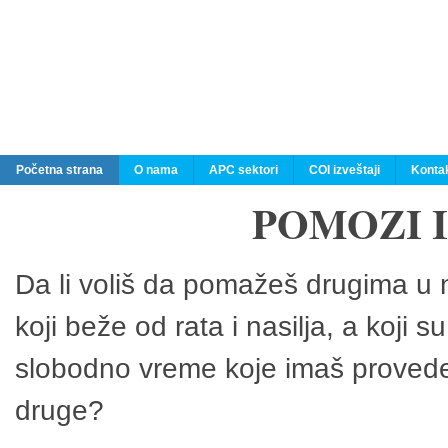
Početna strana
O nama
APC sektori
COI izveštaji
Konta
POMOZI 
Da li voliš da pomažeš drugima u n
koji beže od rata i nasilja, a koji 
slobodno vreme koje imaš provedeš
druge?