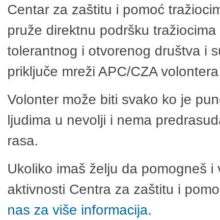
Centar za zaštitu i pomoć tražioci
pruže direktnu podršku tražiocima 
tolerantnog i otvorenog društva i 
priključe mreži APC/CZA volontera
Volonter može biti svako ko je pu
ljudima u nevolji i nema predrasuda
rasa.
Ukoliko imaš želju da pomogneš i 
aktivnosti Centra za zaštitu i po
nas za više informacija.