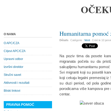
OČEK
Humanitarna pomoć z
O NAMA
Détails
Catégorie :
Vesti
Créé le
10 janv
O APC/CZA
Ciljevi APC/CZA
Na poziv tima da posete kanc
Upravni odbor
migranata počela su da prist
sakupljenu humanitarnu pomoć 
Izvršni direktor
Svi migranti koji su posetili ka
Stručni savet
koji cekaju legalni premestaj iz
Aktivnosti i rezultati
su duzi period, od pola godin
porodicama više kampova pre ne
Bliski linkovi
centar.
PRAVNA POMOĆ