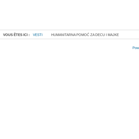
VOUS ÊTES ICI :
VESTI
HUMANITARNA POMOĆ ZA DECU I MAJKE
Powe